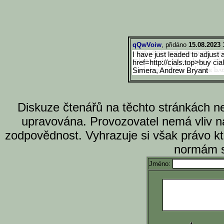
qQwVoiw
, přidáno
15.08.2023 
I have just leaded to adjust a
href=http://cials.top>buy cia
Simera, Andrew Bryant
Diskuze čtenářů na těchto stránkách n
upravována. Provozovatel nemá vliv n
zodpovědnost. Vyhrazuje si však právo k
normám s
Jméno: