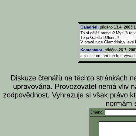
Galadriel
, přidáno
13.4. 2003 1
To si děláš srandu? Myslíš to v
To je Gandalf,Olorin!!!
V pravé ruce Glamdrink,v levé h
Komentator
, přidáno
26.3. 200
Jeziiisii, co tam ten trotl vyvadi
Diskuze čtenářů na těchto stránkách n
upravována. Provozovatel nemá vliv n
zodpovědnost. Vyhrazuje si však právo k
normám s
Jméno: