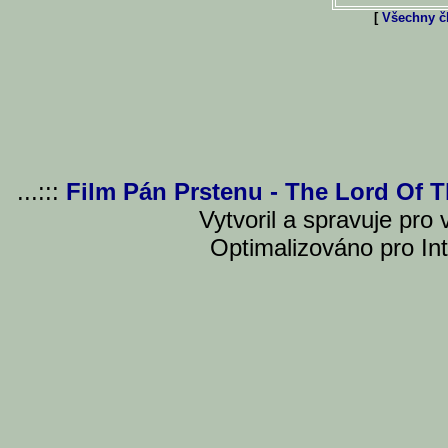
[
Všechny čl
...:::
Film Pán Prstenu - The Lord Of 
Vytvoril a spravuje pro
Optimalizováno pro Int