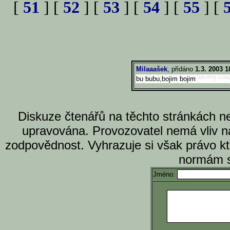
[
51
] [
52
] [
53
] [
54
] [
55
] [
Milaaašek
, přidáno
1.3. 2003 1
bu bubu,bojim bojim
Diskuze čtenářů na těchto stránkách n
upravována. Provozovatel nemá vliv n
zodpovědnost. Vyhrazuje si však právo k
normám s
Jméno: