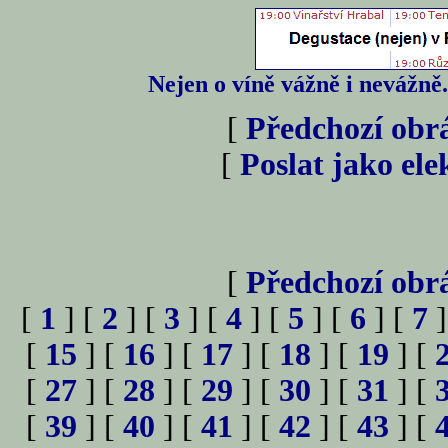
Nejen o víně vážně i nevážně
[
Předchozí obr
[
Poslat jako el
[
Předchozí obr
[
1
] [
2
] [
3
] [
4
] [
5
] [
6
] [
7
]
[
15
] [
16
] [
17
] [
18
] [
19
] [
[
27
] [
28
] [
29
] [
30
] [
31
] [
[
39
] [
40
] [
41
] [
42
] [
43
] [