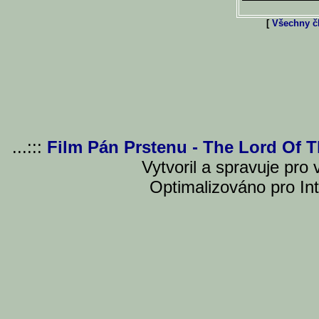
[
Všechny čl
...:::
Film Pán Prstenu - The Lord Of 
Vytvoril a spravuje pro
Optimalizováno pro Int