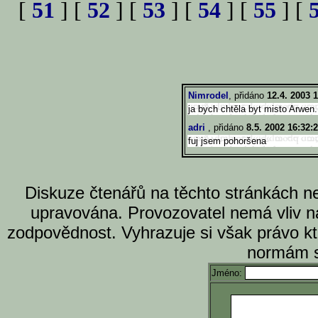
[
51
] [
52
] [
53
] [
54
] [
55
] [
Nimrodel
, přidáno
12.4. 2003 
ja bych chtěla byt misto Arwen..
adri
, přidáno
8.5. 2002 16:32:
fuj jsem pohoršena
Diskuze čtenářů na těchto stránkách n
upravována. Provozovatel nemá vliv n
zodpovědnost. Vyhrazuje si však právo k
normám s
Jméno: