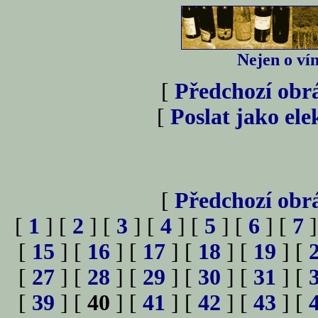
Nejen o vín
[
Předchozí obr
[
Poslat jako el
[
Předchozí obr
[
1
] [
2
] [
3
] [
4
] [
5
] [
6
] [
7
]
[
15
] [
16
] [
17
] [
18
] [
19
] [
[
27
] [
28
] [
29
] [
30
] [
31
] [
[
39
] [
40
] [
41
] [
42
] [
43
] [