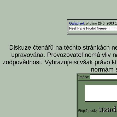
Galadriel
, přidáno
26.3. 2003 1
Néé! Pane Frodo! Néééé
Diskuze čtenářů na těchto stránkách n
upravována. Provozovatel nemá vliv n
zodpovědnost. Vyhrazuje si však právo k
normám s
Jméno:
Přepiš heslo