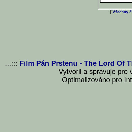
[
Všechny čl
...:::
Film Pán Prstenu - The Lord Of 
Vytvoril a spravuje pro
Optimalizováno pro Int