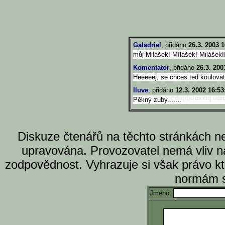
Galadriel
, přidáno
26.3. 2003 1
můj Milášek! Mílášék! Milášek!
Komentator
, přidáno
26.3. 200
Heeeeej, se chces ted koulova
Iluve
, přidáno
12.3. 2002 16:53
Pěkný zuby.......
Diskuze čtenářů na těchto stránkách n
upravována. Provozovatel nemá vliv n
zodpovědnost. Vyhrazuje si však právo k
normám s
Jméno: