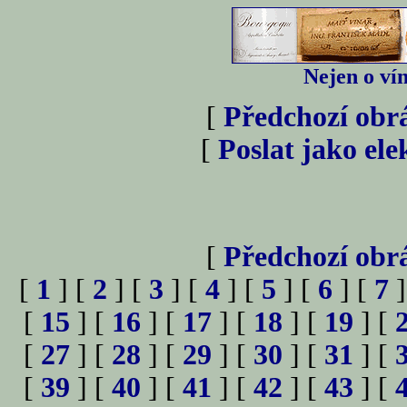
Nejen o vín
[
Předchozí obr
[
Poslat jako el
[
Předchozí obr
[
1
] [
2
] [
3
] [
4
] [
5
] [
6
] [
7
]
[
15
] [
16
] [
17
] [
18
] [
19
] [
[
27
] [
28
] [
29
] [
30
] [
31
] [
[
39
] [
40
] [
41
] [
42
] [
43
] [