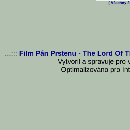
[
Všechny čl
...:::
Film Pán Prstenu - The Lord Of 
Vytvoril a spravuje pro
Optimalizováno pro Int