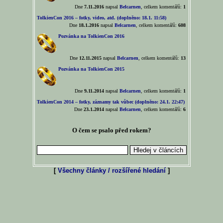
Dne
7.11.2016
napsal
Belcarnen
, celkem komentářů:
1
TolkienCon 2016 – fotky, video, atd. (doplněno: 18.1. 11:58)
Dne
18.1.2016
napsal
Belcarnen
, celkem komentářů:
608
Pozvánka na TolkienCon 2016
Dne
12.11.2015
napsal
Belcarnen
, celkem komentářů:
13
Pozvánka na TolkienCon 2015
Dne
9.11.2014
napsal
Belcarnen
, celkem komentářů:
1
TolkienCon 2014 – fotky, záznamy tak vůbec (doplněno: 24.1. 22:47)
Dne
23.1.2014
napsal
Belcarnen
, celkem komentářů:
6
O čem se psalo před rokem?
[
Všechny články / rozšířené hledání
]