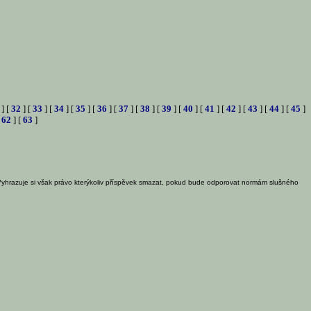
] [
32
] [
33
] [
34
] [
35
] [
36
] [
37
] [
38
] [
39
] [
40
] [
41
] [
42
] [
43
] [
44
] [
45
]
[
62
] [
63
]
Vyhrazuje si však právo kterýkoliv příspěvek smazat, pokud bude odporovat normám slušného