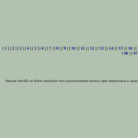
[
1
] [
2
] [
3
] [
4
] [
5
] [
6
] [
7
] [
8
] [
9
] [
10
] [
11
] [
12
] [
13
] [
14
] [
15
] [
16
] [
[
46
] [
47
Diskuze čtenářů na těchto stránkách není provozovatelem serveru nijak moderována a uprav