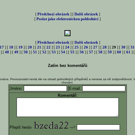
[
Předchozí obrázek
] [
Další obrázek
]
[
Poslat jako elektronickou pohlednici
]
[
Předchozí obrázek
] [
Další obrázek
]
17
] [
18
] [
19
] [
20
] [
21
] [
22
] [
23
] [
24
] [
25
] [
26
] [
27
] [
28
] [
29
] [
30
] [
31
] [
48
] [
49
] [
50
] [
51
] [
52
] [
53
] [
54
] [
55
] [
56
] [
57
] [
58
] [
59
] [
60
] [
61
] 
Zatím bez komentářů
ována. Provozovatel nemá vliv na obsah jednotlivých příspěvků a nenese za ně zodpovědnost. 
chování.
Jméno:
E-mail:
Komentář:
-->
Přepiš heslo