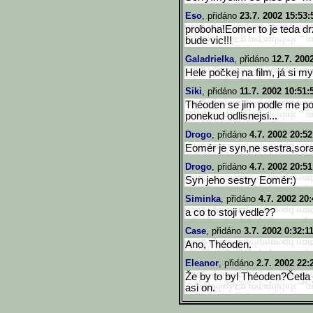
Eso
, přidáno
23.7. 2002 15:53:
proboha!Eomer to je teda dr
bude vic!!!
Galadrielka
, přidáno
12.7. 200
Hele počkej na film, já si m
Siki
, přidáno
11.7. 2002 10:51:
Théoden se jim podle me po
ponekud odlisnejsi...
Drogo
, přidáno
4.7. 2002 20:52
Eomér je syn,ne sestra,sorac
Drogo
, přidáno
4.7. 2002 20:51
Syn jeho sestry Eomér:)
Siminka
, přidáno
4.7. 2002 20:
a co to stoji vedle??
Case
, přidáno
3.7. 2002 0:32:1
Ano, Théoden.
Eleanor
, přidáno
2.7. 2002 22:
Že by to byl Théoden?Četla 
asi on.