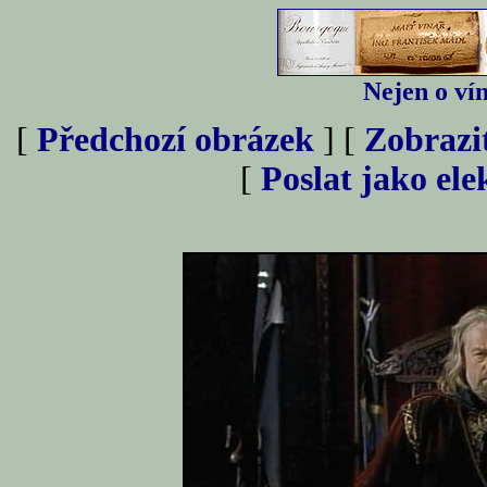
Nejen o vín
[
Předchozí obrázek
] [
Zobrazi
[
Poslat jako el