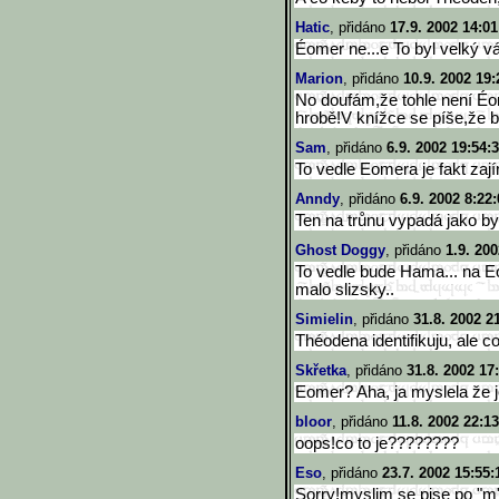
Hatic
, přidáno
17.9. 2002 14:01
Éomer ne...e To byl velký v
Marion
, přidáno
10.9. 2002 19:
No doufám,že tohle není Éom
hrobě!V knížce se píše,že b
Sam
, přidáno
6.9. 2002 19:54:
To vedle Eomera je fakt zaj
Anndy
, přidáno
6.9. 2002 8:22
Ten na trůnu vypadá jako by 
Ghost Doggy
, přidáno
1.9. 200
To vedle bude Hama... na E
malo slizsky..
Simielin
, přidáno
31.8. 2002 2
Théodena identifikuju, ale co
Skřetka
, přidáno
31.8. 2002 17
Eomer? Aha, ja myslela že j
bloor
, přidáno
11.8. 2002 22:13
oops!co to je????????
Eso
, přidáno
23.7. 2002 15:55:
Sorry!myslim se pise po "m"