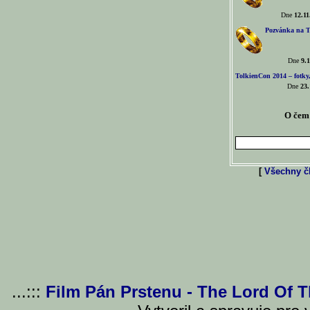
Dne
12.11
Pozvánka na T
Dne
9.1
TolkienCon 2014 – fotky,
Dne
23.
O čem 
[
Všechny čl
...:::
Film Pán Prstenu - The Lord Of 