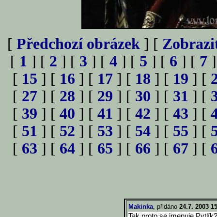
[
Předchozí obrázek
] [
Zobrazi
[
1
] [
2
] [
3
] [
4
] [
5
] [
6
] [
7
]
[
15
] [
16
] [
17
] [
18
] [
19
] [
[
27
] [
28
] [
29
] [
30
] [
31
] [
[
39
] [
40
] [
41
] [
42
] [
43
] [
[
51
] [
52
] [
53
] [
54
] [
55
] [
[
63
] [
64
] [
65
] [
66
] [
67
] [
Makinka
, přidáno
24.7. 2003 1
Tak proto se jmenuje Pytl