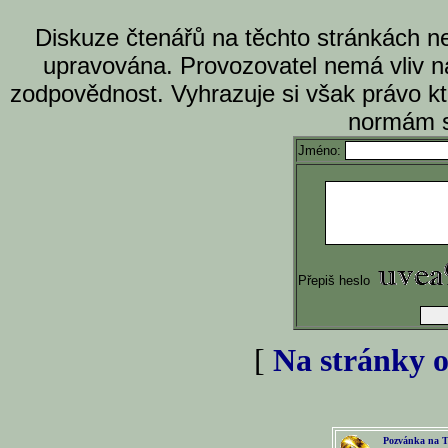
Diskuze čtenářů na těchto stránkách n
upravována. Provozovatel nemá vliv n
zodpovědnost. Vyhrazuje si však právo k
normám s
Jméno:
Přepiš heslo
[
Na stránky o
Pozvánka na T