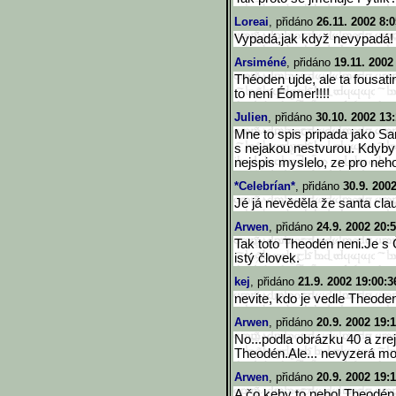
Loreai
, přidáno
26.11. 2002 8:0
Vypadá,jak když nevypadá!
Arsiméné
, přidáno
19.11. 2002
Théoden ujde, ale ta fousat
to není Éomer!!!!
Julien
, přidáno
30.10. 2002 13
Mne to spis pripada jako Sa
s nejakou nestvurou. Kdyby h
nejspis myslelo, ze pro neho 
*Celebrían*
, přidáno
30.9. 200
Jé já nevěděla že santa cla
Arwen
, přidáno
24.9. 2002 20:
Tak toto Theodén neni.Je s Č
istý človek.
kej
, přidáno
21.9. 2002 19:00:3
nevite, kdo je vedle Theodena
Arwen
, přidáno
20.9. 2002 19:
No...podla obrázku 40 a zrejm
Theodén.Ale... nevyzerá moc
Arwen
, přidáno
20.9. 2002 19:
A čo keby to nebol Theodén