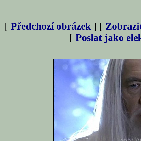
[
Předchozí obrázek
] [
Zobrazi
[
Poslat jako el