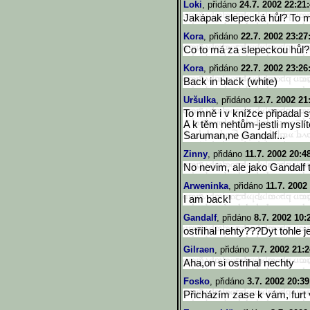
Loki
, přidáno
24.7. 2002 22:21
Jakápak slepecká hůl? To 
Kora
, přidáno
22.7. 2002 23:27
Co to má za slepeckou hůl?
Kora
, přidáno
22.7. 2002 23:26
Back in black (white)
Uršulka
, přidáno
12.7. 2002 21
To mně i v knížce připadal s
A k těm nehtům-jestli myslít
Saruman,ne Gandalf...
Zinny
, přidáno
11.7. 2002 20:4
No nevim, ale jako Gandalf 
Arweninka
, přidáno
11.7. 2002
I am back!
Gandalf
, přidáno
8.7. 2002 10:
ostříhal nehty???Dyt tohle 
Gilraen
, přidáno
7.7. 2002 21:2
Aha,on si ostrihal nechty
Fosko
, přidáno
3.7. 2002 20:39
Přicházím zase k vám, furt