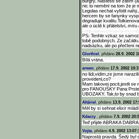
burgry. Naštěstí se zatím (a
nic to nemění na tom že je mi
Legolas nechat vyfotit nahý
hercem by se fanynky vyspal
degraduje kvalitu Tolkienova
ale o úctě k přátelství, míru 
PS: Tenhle vzkaz se samozř
tobě podobných. Ze začátku j
nadsázku, ale po přečtení n
Glorthiel
, přidáno
28.9. 2002 1
Bílá vrána.
arwen
, přidáno
17.9. 2002 10:3
no lidi,vidim,ze jsme narazi
provedeni,co?
Mam takovej pocit,jestli se 
pro FANOUSKY Pana Prst
UBOZAKY. Tak,to by snad by
Altáriel
, přidáno
13.9. 2002 17:
Měl by si sehnat elixír mládí
Kdarzy
, přidáno
7.9. 2002 20:
Teď přijde ABRAKA DABRA
Vojta
, přidáno
4.9. 2002 13:07:
Naprostá pravda. Šedý byl d