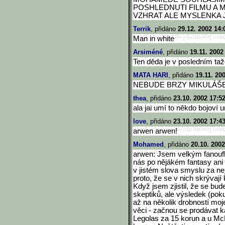
POSHLEDNUTI FILMU A 
VZHRAT ALE MYSLENKA
Terrik
, přidáno
29.12. 2002 14:
Man in white
Arsiméné
, přidáno
19.11. 2002
Ten děda je v posledním taž
MATA HARI
, přidáno
19.11. 20
NEBUDE BRZY MIKULÁŠ
thea
, přidáno
23.10. 2002 17:5
ala jai umí to někdo bojoví 
love
, přidáno
23.10. 2002 17:4
arwen arwen!
Mohamed
, přidáno
20.10. 2002
arwen: Jsem velkým fanoufk
nás po nějákém fantasy ani n
v jistém slova smyslu za ne
proto, že se v nich skrývaj
Když jsem zjistil, že se bude
skeptiků, ale výsledek (pok
až na několik drobností moj
věci - začnou se prodávat k
Legolas za 15 korun a u Mc