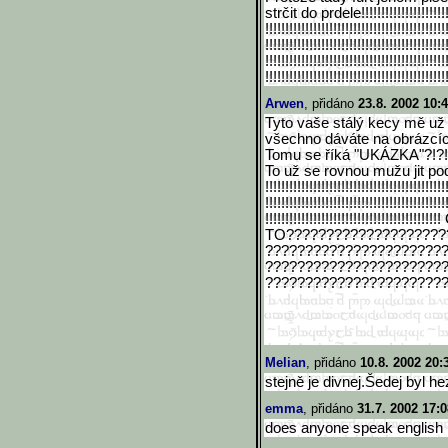
strčit do prdele!!!!!!!!!!!!!!!!!!!!!!
!!!!!!!!!!!!!!!!!!!!!!!!!!!!!!
!!!!!!!!!!!!!!!
!!!!!!!!!!!!!!!!!!!!!!!!!!!!!!
!!!!!!!!!!!!!!!
!!!!!!!!!!!!!!!!!!!!!!!!!!!!!!
!!!!!!!!!!!!!!!
!!!!!!!!!!!!!!!!!!!!!!!!!!!!!!
!!!!!!!!!!!!!!!
Arwen
, přidáno
23.8. 2002 10:
Tyto vaše stálý kecy mě už 
všechno dáváte na obrázcích
Tomu se říká "UKÁZKA"?!?!
To už se rovnou mužu jit podivat
!!!!!!!!!!!!!!!!!!!!!!!!!!!!!!
!!!!!!!!!!!!!!!
!!!!!!!!!!!!!!!!!!!!!!!!!!!!!!
!!!!!!!!!!!!!!!
!!!!!!!!!!!!!!!!!!!!!!!!!!!!!!
!!!!!!!!!!!
TO????????????????????
??????????????????????
??????????????????????
??????????????????????
Melian
, přidáno
10.8. 2002 20:
stejně je divnej.Šedej byl h
emma
, přidáno
31.7. 2002 17:0
does anyone speak english