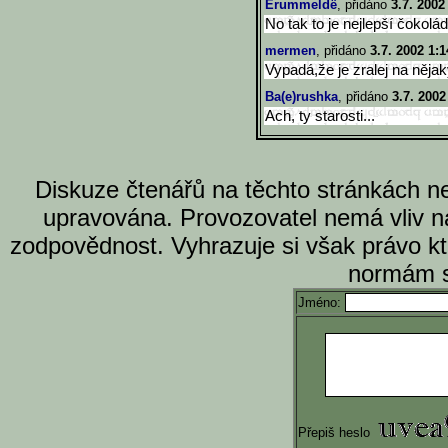
Erummeldë
, přidáno
3.7. 2002
No tak to je nejlepší čokolád
mermen
, přidáno
3.7. 2002 1:1
Vypadá,že je zralej na něja
Ba(e)rushka
, přidáno
3.7. 2002
Ach, ty starosti...
Diskuze čtenářů na těchto stránkách n
upravována. Provozovatel nemá vliv n
zodpovědnost. Vyhrazuje si však právo k
normám s
Jméno:
Přepiš heslo