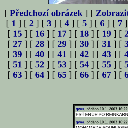
[
Předchozí obrázek
] [
Zobrazi
[
1
] [
2
] [
3
] [
4
] [
5
] [
6
] [
7
]
[
15
] [
16
] [
17
] [
18
] [
19
] [
[
27
] [
28
] [
29
] [
30
] [
31
] [
[
39
] [
40
] [
41
] [
42
] [
43
] [
[
51
] [
52
] [
53
] [
54
] [
55
] [
[
63
] [
64
] [
65
] [
66
] [
67
] [
qwer
, přidáno
10.1. 2003 16:22
PS TEN JE PO REINKARN
qwer
, přidáno
10.1. 2003 16:22
MOHAMEDE SOUHLASIM 