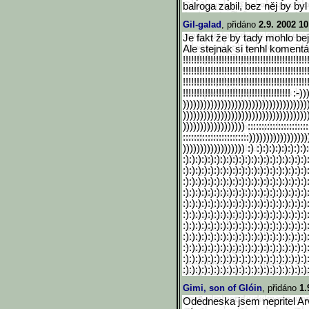
balroga zabil, bez něj by by
Gil-galad
, přidáno
2.9. 2002 10
Je fakt že by tady mohlo bejt 
Ale stejnak si tenhl komentář 
!!!!!!!!!!!!!!!!!!!!!!!!!!!!!!
!!!!!!!!!!!!!!!
!!!!!!!!!!!!!!!!!!!!!!!!!!!!!!
!!!!!!!!!!!!!!!
!!!!!!!!!!!!!!!!!!!!!!!!!!!!!!
!!!!!!!!!!!!!!!
!!!!!!!!!!!!!!!!!!!!!!!!!!!!!!
!!!!!!!!! :-)
))))))))))))))))))))))))))))))
))))))
))))))))))))))))))))))))))))))
))))))
)))))))))))))))))) ::::::::::::::::::::::
::::::::::::::::::::::::))))))
)))))))))))
)))))))))))))))))) :) :):):):):):):):):
:):):):):):):):):):):):):):):)
:):):):):)
:):):):):):):):):):):):):):):)
:):):):):)
:):):):):):):):):):):):):):):)
:):):):):)
:):):):):):):):):):):):):):):)
:):):):):)
:):):):):):):):):):):):):):):)
:):):):):)
:):):):):):):):):):):):):):):)
:):):):):)
:):):):):):):):):):):):):):):)
:):):):):)
:):):):):):):):):):):):):):):)
:):):):):)
:):):):):):):):):):):):):):):)
:):):):):)
:):):):):):):):):):):):):):):)
:):):):):)
:):):):):):):):):):):):):):):)
:):):):):)
Gimi, son of Glóin
, přidáno
1.
Odedneska jsem nepritel Arwe