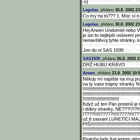
:o)
Legolas
, přidáno
30.8. 2002 23
Co my na to??? 1. Moc si o
Legolas
, přidáno
30.8. 2002 23
Hej Arwen Undomiel nebo Ve
je asi to nejlepší oslovení p
nenavštěvuj tyhle stránky, kdy
Jen do ní SAS 1939
SAS1939
, přidáno
26.8. 2002 2
DRŽ HUBU KRÁVO
Arwen
, přidáno
23.8. 2002 10:
Někdy mi napište na muj pra
na ty vase trapny stranky NIKD
!!!!!!!!!!!!!!!!!!!!!!!!!!!!!!
!!!!!!!!!!!!!!!
!!!!!!!!!!!!!!!!!!!!!!!!!!!!!!
!!!!!!!!!!!!!!!
!!!!!!!!!!!!!!!!!!!!!!!!!!!!!
Když už ten Pán prstenů je t
i dobry stranky, NE???!?!?!!!
!????!!!!!?????!!!!!????!!!!??
už ti zasrani LUNETICI M
PIŠ!!!!!!!!!!!!!!!!!!!!!!!!!!!
!!!!!!!!!!!!
!!!!!!!!!!!!!!!!!!!!!!!!!!!!!!
!!!!!!!!!!!!!!!
!!!!!!!!!!!!!!!!!!!!!!!!!!!!!!
!!!!!!!!!!!!!!!
Protože tady furt jenom piše