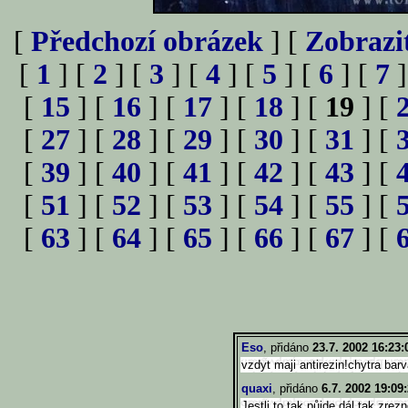
[
Předchozí obrázek
] [
Zobrazi
[
1
] [
2
] [
3
] [
4
] [
5
] [
6
] [
7
]
[
15
] [
16
] [
17
] [
18
] [
19
] [
[
27
] [
28
] [
29
] [
30
] [
31
] [
[
39
] [
40
] [
41
] [
42
] [
43
] [
[
51
] [
52
] [
53
] [
54
] [
55
] [
[
63
] [
64
] [
65
] [
66
] [
67
] [
Eso
, přidáno
23.7. 2002 16:23:
vzdyt maji antirezin!chytra barv
quaxi
, přidáno
6.7. 2002 19:09
Jestli to tak půjde dál,tak zrez