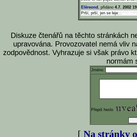
Elëreond
, přidáno
4.7. 2002 19
Prší, prší, jen se leje...
Diskuze čtenářů na těchto stránkách n
upravována. Provozovatel nemá vliv n
zodpovědnost. Vyhrazuje si však právo k
normám s
Jméno:
Přepiš heslo
[
Na stránky o