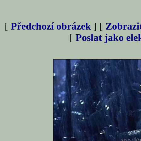
[
Předchozí obrázek
] [
Zobrazi
[
Poslat jako el