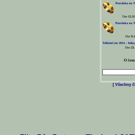
Pozvánka na T
Dne
12.11
Pozvánka na T
Dne
9.1
TolkienCon 2014 – fotky,
Dne
23.
O čem 
[
Všechny čl