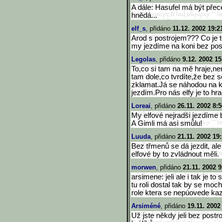
A dále: Hasufel má být přec
hnědá...
elf_s
, přidáno
11.12. 2002 19:2
Arod s postrojem??? Co je t
my jezdíme na koni bez pos
Legolas
, přidáno
9.12. 2002 15
To,co si tam na mě hraje,nen
tam dole,co tvrdíte,že bez 
zklamat.Já se náhodou na k
jezdím.Pro nás elfy je to hr
Loreai
, přidáno
26.11. 2002 8:5
My elfové nejradši jezdíme 
A Gimli má asi smůlu!
Luuda
, přidáno
21.11. 2002 19
Bez třmenů se dá jezdit, ale
elfové by to zvládnout měli.
morwen
, přidáno
21.11. 2002 9
arsimene: jeli ale i tak je to
tu roli dostal tak by se moch
role ktera se nepúovede ka
Arsiméné
, přidáno
19.11. 2002
Už jste někdy jeli bez postr