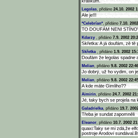
králíkům.
Legolas
, přidáno
24.10. 2002 1
Ale je!!!
*Celebrían*
, přidáno
7.10. 200
TO DOUFÁM NENI STÍNO
Kdarzy
, přidáno
7.9. 2002 20:
Skřetka: A já doufám, zě tě p
Skřetka
, přidáno
1.9. 2002 15:
Doufám že legolas spadne a 
Melian
, přidáno
9.8. 2002 22:4
Jo dobrý, už ho vydim, on j
Melian
, přidáno
9.8. 2002 22:4
A kde máte Gimliho??
Aimirin
, přidáno
24.7. 2002 21
Jé, taky bych se projela na 
Galadrielka
, přidáno
19.7. 200
Třeba je sundat zapomněli
Eleanor
, přidáno
10.7. 2002 21
quaxi:Taky se mi zdá,že elf
postroje Arodovi sundával.B