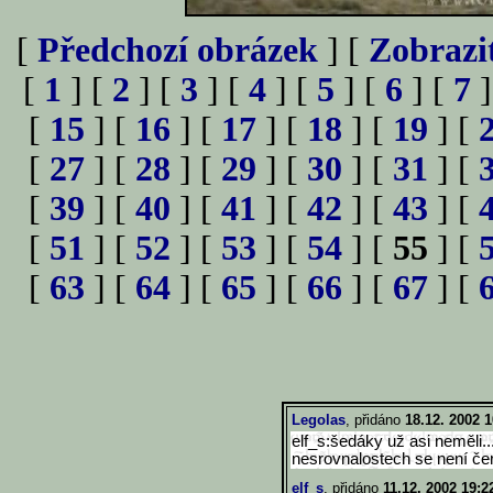
[
Předchozí obrázek
] [
Zobrazi
[
1
] [
2
] [
3
] [
4
] [
5
] [
6
] [
7
]
[
15
] [
16
] [
17
] [
18
] [
19
] [
[
27
] [
28
] [
29
] [
30
] [
31
] [
[
39
] [
40
] [
41
] [
42
] [
43
] [
[
51
] [
52
] [
53
] [
54
] [
55
] [
[
63
] [
64
] [
65
] [
66
] [
67
] [
Legolas
, přidáno
18.12. 2002 1
elf_s:šedáky už asi neměli.
nesrovnalostech se není če
elf_s
, přidáno
11.12. 2002 19:2