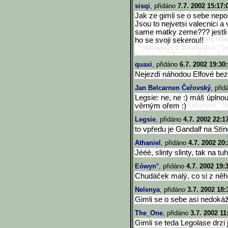
sisqi
, přidáno
7.7. 2002 15:17:
Jak ze gimli se o sebe nepo
Jsou to nejvetsi valecnici a
same matky zeme??? jestli
ho se svoji sekerou!!
quaxi
, přidáno
6.7. 2002 19:30
Nejezdí náhodou Elfové bez
Jan Belcarnen Čeřovský
, při
Legsie: ne, ne :) máš úplno
věrným ořem :)
Legsie
, přidáno
4.7. 2002 22:1
to vpředu je Gandalf na St
Athaniel
, přidáno
4.7. 2002 20:
Jééé, slinty slinty, tak na 
Eówyn°
, přidáno
4.7. 2002 19:
Chudáček malý, co si z něho
Nelenya
, přidáno
3.7. 2002 18:
Gimli se o sebe asi nedokáž
The_One
, přidáno
3.7. 2002 11
Gimli se teda Legolase drzi 