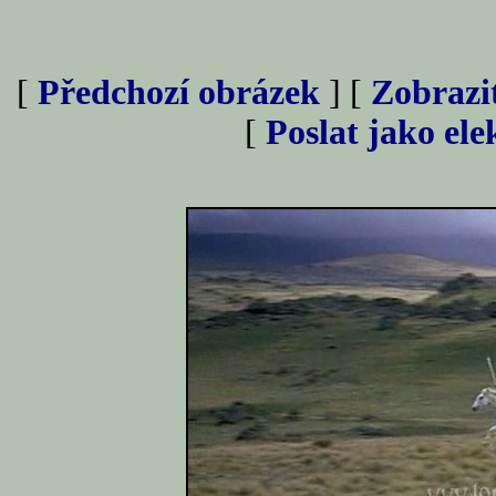
[
Předchozí obrázek
] [
Zobrazi
[
Poslat jako el