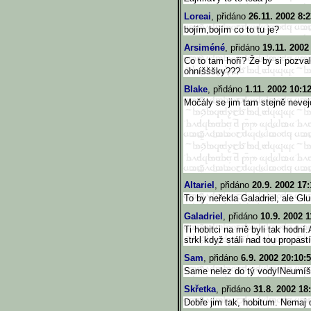
Loreai
, přidáno
26.11. 2002 8:2
bojím,bojím co to tu je?
Arsiméné
, přidáno
19.11. 2002
Co to tam hoří? Že by si pozva
ohníšššky???
Blake
, přidáno
1.11. 2002 10:1
Močály se jim tam stejně neve
Altariel
, přidáno
20.9. 2002 17:
To by neřekla Galadriel, ale Gl
Galadriel
, přidáno
10.9. 2002 1
Ti hobitci na mě byli tak hodní
strkl když stáli nad tou propast
Sam
, přidáno
6.9. 2002 20:10:
Same nelez do tý vody!Neumíš 
Skřetka
, přidáno
31.8. 2002 18
Dobře jim tak, hobitum. Nemaj 