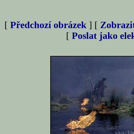
[
Předchozí obrázek
] [
Zobrazi
[
Poslat jako el