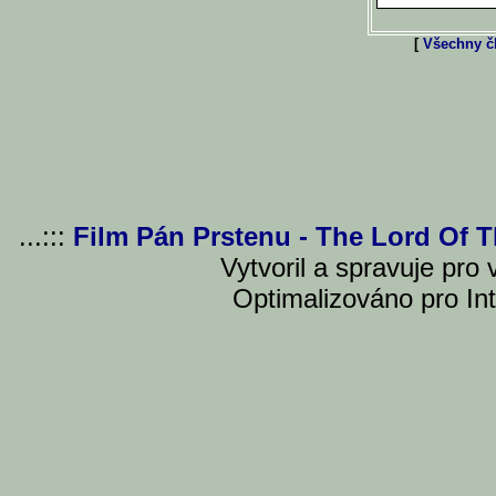
[
Všechny čl
...:::
Film Pán Prstenu - The Lord Of 
Vytvoril a spravuje pro
Optimalizováno pro Int