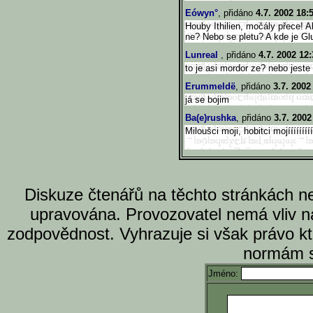
Eówyn°
, přidáno
4.7. 2002 18:
Houby Ithilien, močály přece! Ale
ne? Nebo se pletu? A kde je G
Lunreal
, přidáno
4.7. 2002 12:
to je asi mordor ze? nebo jeste 
Erummeldë
, přidáno
3.7. 2002
já se bojim
Ba(e)rushka
, přidáno
3.7. 2002
Miloušci moji, hobitci mojíííííííííííí
Diskuze čtenářů na těchto stránkách n
upravována. Provozovatel nemá vliv n
zodpovědnost. Vyhrazuje si však právo k
normám s
Jméno: