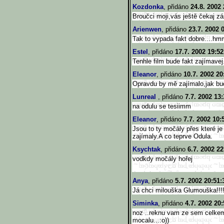
Kozdonka
, přidáno
24.8. 2002 
Broučci moji,vás ještě čekaj záž
Arienwen
, přidáno
23.7. 2002 
Tak to vypada fakt dobre....hmm
Estel
, přidáno
17.7. 2002 19:52
Tenhle film bude fakt zajímavej
Eleanor
, přidáno
10.7. 2002 20
Opravdu by mě zajímalo,jak bude
Lunreal
, přidáno
7.7. 2002 13:
na odulu se tesiimm
Eleanor
, přidáno
7.7. 2002 10:
Jsou to ty močály přes které j
zajímaly.A co teprve Odula.
Ksychtak
, přidáno
6.7. 2002 22
vodkdy močály hořej
Anya
, přidáno
5.7. 2002 20:51:
Já chci milouška Glumouška!!!!!
Siminka
, přidáno
4.7. 2002 20:
noz ..reknu vam ze sem celkem
mocalu...:o))