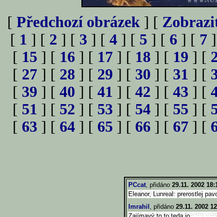
[
Předchozí obrázek
] [
Zobrazi
[
1
] [
2
] [
3
] [
4
] [
5
] [
6
] [
7
]
[
15
] [
16
] [
17
] [
18
] [
19
] [
[
27
] [
28
] [
29
] [
30
] [
31
] [
[
39
] [
40
] [
41
] [
42
] [
43
] [
[
51
] [
52
] [
53
] [
54
] [
55
] [
[
63
] [
64
] [
65
] [
66
] [
67
] [
PCcat
, přidáno
29.11. 2002 18:
Eleanor, Lunreal: prerostlej pav
Imrahil
, přidáno
29.11. 2002 12
Zajímavý to to teda jo