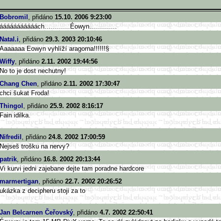
Bobromil
, přidáno
15.10. 2006 9:23:00
ááááááááááách.............Éowy
n..............
Natal.i
, přidáno
29.3. 2003 20:10:46
Aaaaaaa Eowyn vyhlíží aragorna!!!!!!§
Wiffy
, přidáno
2.11. 2002 19:44:56
No to je dost nechutny!
Chang Chen
, přidáno
2.11. 2002 17:30:47
chci šukat Froda!
Thingol
, přidáno
25.9. 2002 8:16:17
Fain idilka.
Nifredil
, přidáno
24.8. 2002 17:00:59
Nejseš trošku na nervy?
patrik
, přidáno
16.8. 2002 20:13:44
Vi kurvi jedni zajebane dejte tam poradne hardcore
marmertigan
, přidáno
22.7. 2002 20:26:52
ukázka z decipheru stoji za to
Jan Belcarnen Čeřovský
, přidáno
4.7. 2002 22:50:41