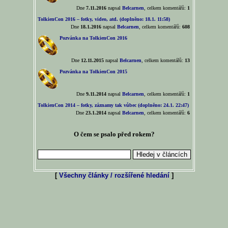
Dne
7.11.2016
napsal
Belcarnen
, celkem komentářů:
1
TolkienCon 2016 – fotky, video, atd. (doplněno: 18.1. 11:58)
Dne
18.1.2016
napsal
Belcarnen
, celkem komentářů:
608
Pozvánka na TolkienCon 2016
Dne
12.11.2015
napsal
Belcarnen
, celkem komentářů:
13
Pozvánka na TolkienCon 2015
Dne
9.11.2014
napsal
Belcarnen
, celkem komentářů:
1
TolkienCon 2014 – fotky, záznamy tak vůbec (doplněno: 24.1. 22:47)
Dne
23.1.2014
napsal
Belcarnen
, celkem komentářů:
6
O čem se psalo před rokem?
[
Všechny články / rozšířené hledání
]