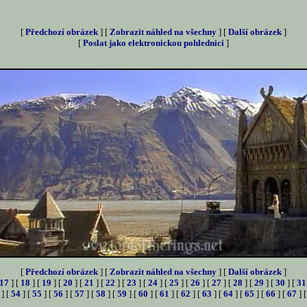
[
Předchozí obrázek
] [
Zobrazit náhled na všechny
] [
Další obrázek
]
[
Poslat jako elektronickou pohlednici
]
[
Předchozí obrázek
] [
Zobrazit náhled na všechny
] [
Další obrázek
]
17
] [
18
] [
19
] [
20
] [
21
] [
22
] [
23
] [
24
] [
25
] [
26
] [
27
] [
28
] [
29
] [
30
] [
31
] [
54
] [
55
] [
56
] [
57
] [
58
] [
59
] [
60
] [
61
] [
62
] [
63
] [
64
] [
65
] [
66
] [
67
] 