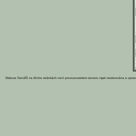
Diskuze čtenářů na těchto stránkách není provozovatelem serveru nijak moderována a uprav