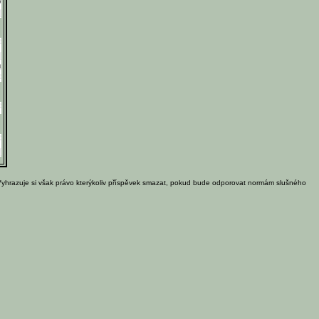
o
m
n
Vyhrazuje si však právo kterýkoliv příspěvek smazat, pokud bude odporovat normám slušného