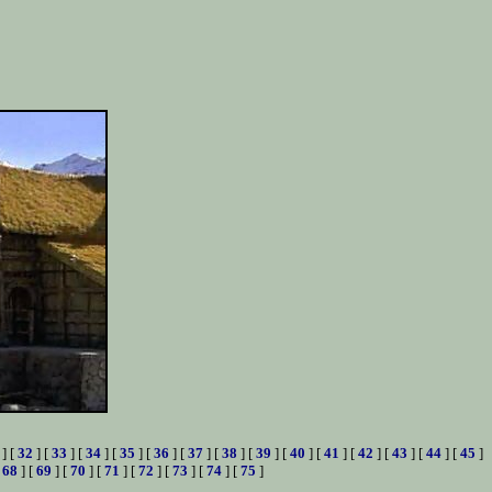
] [
32
] [
33
] [
34
] [
35
] [
36
] [
37
] [
38
] [
39
] [
40
] [
41
] [
42
] [
43
] [
44
] [
45
]
[
68
] [
69
] [
70
] [
71
] [
72
] [
73
] [
74
] [
75
]