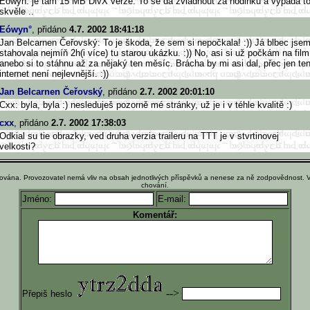
Éowyn: je tam 15 MB DivX verze. To se dá zvládnout za hodinku a vypadá t
skvěle ..
Eówyn°
, přidáno
4.7. 2002 18:41:18
Jan Belcarnen Čeřovský: To je škoda, že sem si nepočkala! :)) Já blbec jse
stahovala nejmíň 2h(i více) tu starou ukázku. :)) No, asi si už počkám na film
anebo si to stáhnu až za nějaký ten měsíc. Brácha by mi asi dal, přec jen te
internet není nejlevnější. :))
Jan Belcarnen Čeřovský
, přidáno
2.7. 2002 20:01:10
Cxx: byla, byla :) nesleduješ pozorně mé stránky, už je i v téhle kvalitě :)
cxx
, přidáno
2.7. 2002 17:38:03
Odkial su tie obrazky, ved druha verzia traileru na TTT je v stvrtinovej
velkosti?
ována. Provozovatel nemá vliv na obsah jednotlivých příspěvků a nenese za ně zodpovědnost. 
chování.
Jméno:
E-mail:
Komentář:
-->
Přepiš heslo