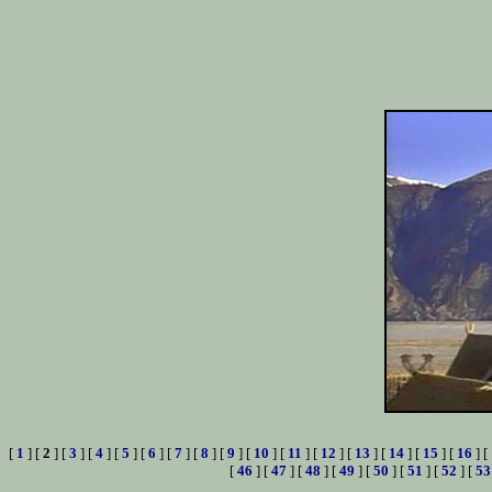
[
1
] [
2
] [
3
] [
4
] [
5
] [
6
] [
7
] [
8
] [
9
] [
10
] [
11
] [
12
] [
13
] [
14
] [
15
] [
16
] [
[
46
] [
47
] [
48
] [
49
] [
50
] [
51
] [
52
] [
53