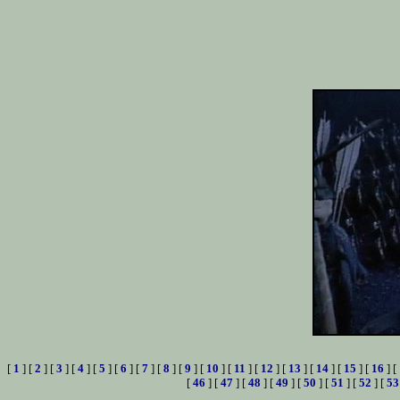
[
1
] [
2
] [
3
] [
4
] [
5
] [
6
] [
7
] [
8
] [
9
] [
10
] [
11
] [
12
] [
13
] [
14
] [
15
] [
16
] [
[
46
] [
47
] [
48
] [
49
] [
50
] [
51
] [
52
] [
53