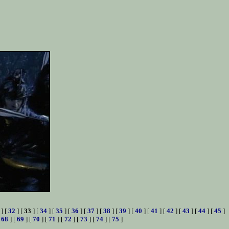
] [
32
] [
33
] [
34
] [
35
] [
36
] [
37
] [
38
] [
39
] [
40
] [
41
] [
42
] [
43
] [
44
] [
45
]
[
68
] [
69
] [
70
] [
71
] [
72
] [
73
] [
74
] [
75
]