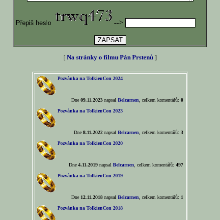
-->
Přepiš heslo
[
Na stránky o filmu Pán Prstenů
]
Pozvánka na TolkienCon 2024
Dne
09.11.2023
napsal
Belcarnen
, celkem komentářů:
0
Pozvánka na TolkienCon 2023
Dne
8.11.2022
napsal
Belcarnen
, celkem komentářů:
3
Pozvánka na TolkienCon 2020
Dne
4.11.2019
napsal
Belcarnen
, celkem komentářů:
497
Pozvánka na TolkienCon 2019
Dne
12.11.2018
napsal
Belcarnen
, celkem komentářů:
1
Pozvánka na TolkienCon 2018