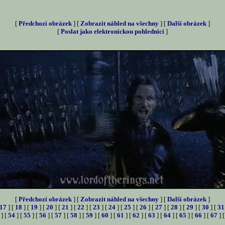
[
Předchozí obrázek
] [
Zobrazit náhled na všechny
] [
Další obrázek
]
[
Poslat jako elektronickou pohlednici
]
[
Předchozí obrázek
] [
Zobrazit náhled na všechny
] [
Další obrázek
]
17
] [
18
] [
19
] [
20
] [
21
] [
22
] [
23
] [
24
] [
25
] [
26
] [
27
] [
28
] [
29
] [
30
] [
31
] [
54
] [
55
] [
56
] [
57
] [
58
] [
59
] [
60
] [
61
] [
62
] [
63
] [
64
] [
65
] [
66
] [
67
] 