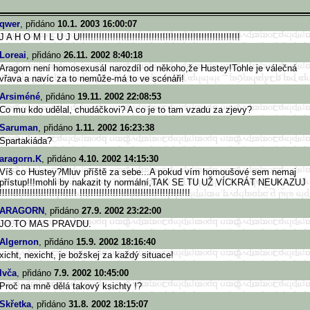
qwer
, přidáno
10.1. 2003 16:00:07
J A H O M I L U J U!!!!!!!!!!!!!!!!!!!!!!!!!!!!!
!!!!!!!!!!!!!!!!!!!!!!!!!!!!!
Loreai
, přidáno
26.11. 2002 8:40:18
Aragorn není homosexusál narozdíl od někoho,že Hustey!Tohle je válečná
vřava a navíc za to nemůže-má to ve scénáři!
Arsiméné
, přidáno
19.11. 2002 22:08:53
Co mu kdo udělal, chudáčkovi? A co je to tam vzadu za zjevy?
Saruman
, přidáno
1.11. 2002 16:23:38
Spartakiáda?
aragorn.K
, přidáno
4.10. 2002 14:15:30
Víš co Hustey?Mluv příště za sebe...A pokud vím homoušové sem nemaj
přístup!!!mohli by nakazit ty normální,TAK SE TU UŽ VÍCKRÁT NEUKAZUJ
!!!!!!!!!!!!!!!!!!!!!!!!!!!! !!!!!!!!!!!!!!!!!!!!!!!!!!!!!!
!!!!!!!!!!
ARAGORN
, přidáno
27.9. 2002 23:22:00
JO.TO MAS PRAVDU.
Algernon
, přidáno
15.9. 2002 18:16:40
xicht, nexicht, je božskej za každý situace!
Ivča
, přidáno
7.9. 2002 10:45:00
Proč na mně dělá takový ksichty !?
Skřetka
, přidáno
31.8. 2002 18:15:07