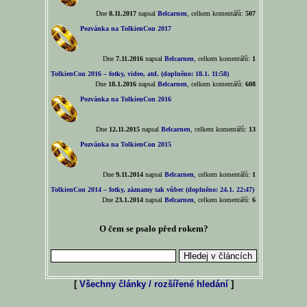
Dne
8.11.2017
napsal
Belcarnen
, celkem komentářů:
507
Pozvánka na TolkienCon 2017
Dne
7.11.2016
napsal
Belcarnen
, celkem komentářů:
1
TolkienCon 2016 – fotky, video, atd. (doplněno: 18.1. 11:58)
Dne
18.1.2016
napsal
Belcarnen
, celkem komentářů:
608
Pozvánka na TolkienCon 2016
Dne
12.11.2015
napsal
Belcarnen
, celkem komentářů:
13
Pozvánka na TolkienCon 2015
Dne
9.11.2014
napsal
Belcarnen
, celkem komentářů:
1
TolkienCon 2014 – fotky, záznamy tak vůbec (doplněno: 24.1. 22:47)
Dne
23.1.2014
napsal
Belcarnen
, celkem komentářů:
6
O čem se psalo před rokem?
[
Všechny články / rozšířené hledání
]