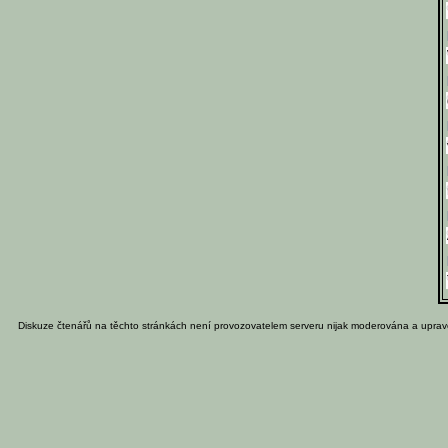
Diskuze čtenářů na těchto stránkách není provozovatelem serveru nijak moderována a uprav