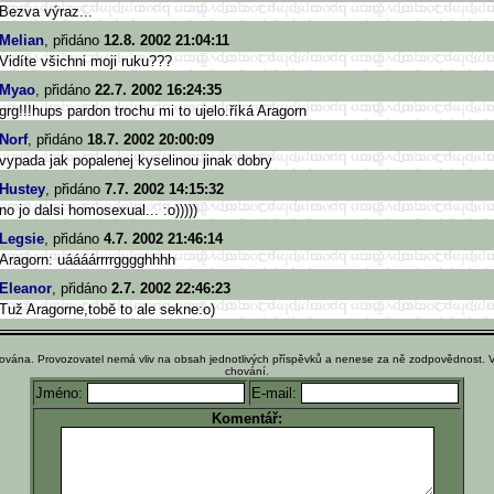
Bezva výraz...
Melian
, přidáno
12.8. 2002 21:04:11
Vidíte všichni moji ruku???
Myao
, přidáno
22.7. 2002 16:24:35
grg!!!hups pardon trochu mi to ujelo.říká Aragorn
Norf
, přidáno
18.7. 2002 20:00:09
vypada jak popalenej kyselinou jinak dobry
Hustey
, přidáno
7.7. 2002 14:15:32
no jo dalsi homosexual... :o)))))
Legsie
, přidáno
4.7. 2002 21:46:14
Aragorn: uáááárrrrgggghhhh
Eleanor
, přidáno
2.7. 2002 22:46:23
Tuž Aragorne,tobě to ale sekne:o)
ována. Provozovatel nemá vliv na obsah jednotlivých příspěvků a nenese za ně zodpovědnost. 
chování.
Jméno:
E-mail:
Komentář: