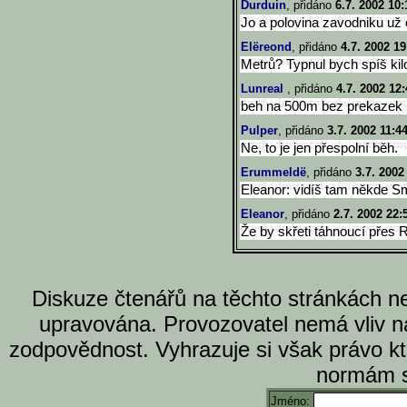
Durduin
, přidáno
6.7. 2002 10:
Jo a polovina zavodniku už
Elëreond
, přidáno
4.7. 2002 19
Metrů? Typnul bych spíš kil
Lunreal
, přidáno
4.7. 2002 12:
beh na 500m bez prekazek
Pulper
, přidáno
3.7. 2002 11:4
Ne, to je jen přespolní běh.
Erummeldë
, přidáno
3.7. 2002
Eleanor: vidíš tam někde Sm
Eleanor
, přidáno
2.7. 2002 22:
Že by skřeti táhnoucí pře
Diskuze čtenářů na těchto stránkách n
upravována. Provozovatel nemá vliv n
zodpovědnost. Vyhrazuje si však právo k
normám s
Jméno: