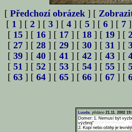
[
Předchozí obrázek
] [
Zobrazi
[
1
] [
2
] [
3
] [
4
] [
5
] [
6
] [
7
]
[
15
] [
16
] [
17
] [
18
] [
19
] [
[
27
] [
28
] [
29
] [
30
] [
31
] [
[
39
] [
40
] [
41
] [
42
] [
43
] [
[
51
] [
52
] [
53
] [
54
] [
55
] [
[
63
] [
64
] [
65
] [
66
] [
67
] [
Luuda
, přidáno
21.11. 2002 19
Domer: 1. Nemusí být vyzbroj
výzbroj"
2. Kopí nebo oštěp je levnějš