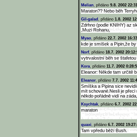
Melian
, přidáno
9.8. 2002 22:3
Maraton?? Nebo běh Terry
Gil-galad
, přidáno
1.8. 2002 12
Zdrhno (podle KNIHY) az sk
,Muzi Rohanu,
Myao
, přidáno
22.7. 2002 16:3
kde je smíšek a Pipin,že by
Norf
, přidáno
18.7. 2002 20:12:
vytrvalostní běh se štafetou
Kora
, přidáno
11.7. 2002 0:28:
Eleanor: Někde tam určitě b
Eleanor
, přidáno
7.7. 2002 11:
Smíška a Pipina sice nevidí
mít schované.Nesli je přeci 
někdo pořádně vidí na záda,
Ksychtak
, přidáno
6.7. 2002 22
maraton
quaxi
, přidáno
6.7. 2002 19:27
Tam vpředu běží Bush.