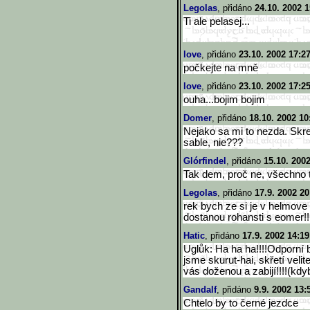
Legolas
, přidáno
24.10. 2002 1
Ti ale pelasej...
love
, přidáno
23.10. 2002 17:2
počkejte na mně
love
, přidáno
23.10. 2002 17:2
ouha...bojim bojim
Domer
, přidáno
18.10. 2002 10
Nejako sa mi to nezda. Skret
sable, nie???
Glórfindel
, přidáno
15.10. 200
Tak dem, proč ne, všechno t
Legolas
, přidáno
17.9. 2002 20
rek bych ze si je v helmove
dostanou rohansti s eomer!!!!!!!!
Hatic
, přidáno
17.9. 2002 14:19
Uglůk: Ha ha ha!!!!Odporní 
jsme skurut-hai, skřetí veli
vás doženou a zabijí!!!!(kdy
Gandalf
, přidáno
9.9. 2002 13:
Chtelo by to černé jezdce