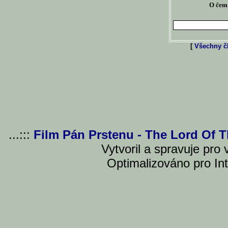
O čem 
[
Všechny čl
...:::
Film Pán Prstenu - The Lord Of 
Vytvoril a spravuje pro
Optimalizováno pro Int