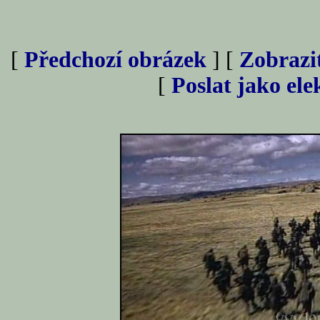
[
Předchozí obrázek
] [
Zobrazi
[
Poslat jako el