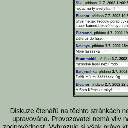
Siki
, přidáno
11.7. 2002 11:06:
necuc na ty svetylka...!
Eleanor
, přidáno
7.7. 2002 10:
Štve mě,jak Frodovi pořád vyk
super kámoš,takového bych cht
Elëreond
, přidáno
4.7. 2002 19
Děte už do háje.
Nelenya
, přidáno
3.7. 2002 18:
Moje lášššška
Erummeldë
, přidáno
3.7. 2002
rozhodně lepší než Frodo
Ba(e)rushka
, přidáno
3.7. 2002
Další můj milááášššek :0))
Eleanor
, přidáno
2.7. 2002 22:
A Sam Křepelka taky!
Diskuze čtenářů na těchto stránkách n
upravována. Provozovatel nemá vliv n
zodpovědnost. Vyhrazuje si však právo k