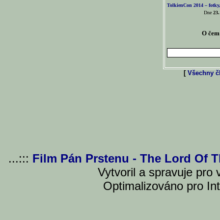
TolkienCon 2014 – fotky,
Dne
23.
O čem 
[
Všechny čl
...:::
Film Pán Prstenu - The Lord Of 
Vytvoril a spravuje pro
Optimalizováno pro Int