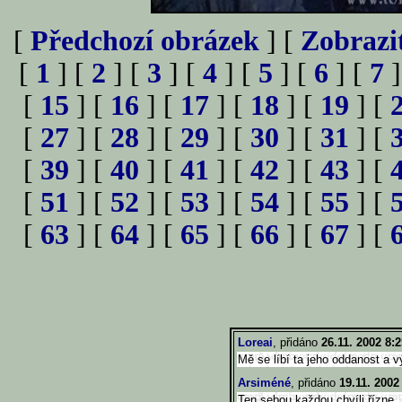
[
Předchozí obrázek
] [
Zobrazi
[
1
] [
2
] [
3
] [
4
] [
5
] [
6
] [
7
]
[
15
] [
16
] [
17
] [
18
] [
19
] [
[
27
] [
28
] [
29
] [
30
] [
31
] [
[
39
] [
40
] [
41
] [
42
] [
43
] [
[
51
] [
52
] [
53
] [
54
] [
55
] [
[
63
] [
64
] [
65
] [
66
] [
67
] [
Loreai
, přidáno
26.11. 2002 8:2
Mě se líbí ta jeho oddanost a 
Arsiméné
, přidáno
19.11. 2002
Ten sebou každou chvíli řízne.