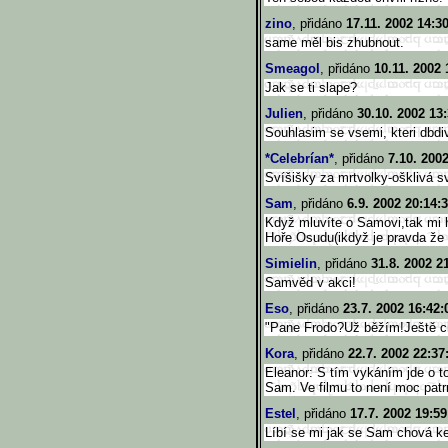
zino
, přidáno
17.11. 2002 14:3
same měl bis zhubnout.
Smeagol
, přidáno
10.11. 2002 
Jak se ti slape?
Julien
, přidáno
30.10. 2002 13
Souhlasim se vsemi, kteri dbd
*Celebrían*
, přidáno
7.10. 200
Svíšišky za mrtvolky-ošklivá sv
Sam
, přidáno
6.9. 2002 20:14:
Když mluvíte o Samovi,tak mi h
Hoře Osudu(ikdyž je pravda že 
Simielin
, přidáno
31.8. 2002 2
Samvěd v akci!
Eso
, přidáno
23.7. 2002 16:42:
"Pane Frodo?Už běžím!Ještě chv
Kora
, přidáno
22.7. 2002 22:37
Eleanor: S tím vykáním jde o t
Sam. Ve filmu to není moc pat
Estel
, přidáno
17.7. 2002 19:59
Líbí se mi jak se Sam chová ke