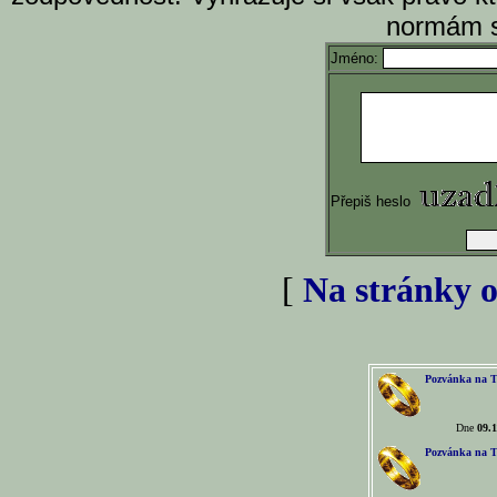
normám s
Jméno:
Přepiš heslo
[
Na stránky o
Pozvánka na T
Dne
09.1
Pozvánka na T