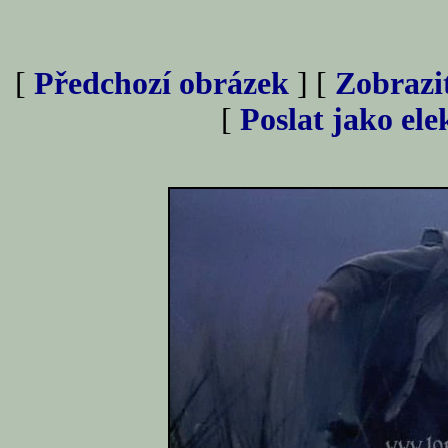
[
Předchozí obrázek
] [
Zobrazi
[
Poslat jako el