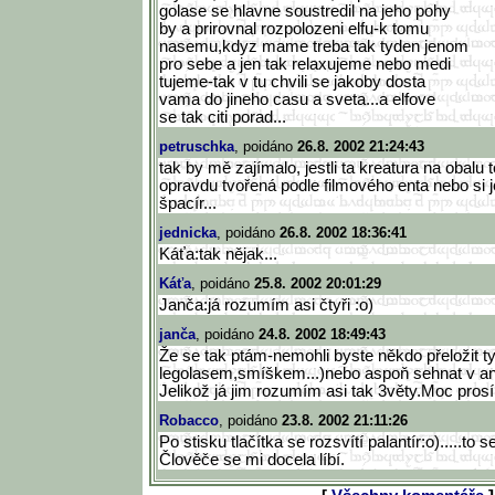
golase se hlavne soustredil na jeho pohy
by a prirovnal rozpolozeni elfu-k tomu
nasemu,kdyz mame treba tak tyden jenom
pro sebe a jen tak relaxujeme nebo medi
tujeme-tak v tu chvili se jakoby dosta
vama do jineho casu a sveta...a elfove
se tak citi porad...
petruschka
, poidáno
26.8. 2002 21:24:43
tak by mě zajímalo, jestli ta kreatura na obalu t
opravdu tvořená podle filmového enta nebo si jen
špacír...
jednicka
, poidáno
26.8. 2002 18:36:41
Káťa:tak nějak...
Káťa
, poidáno
25.8. 2002 20:01:29
Janča:já rozumím asi čtyři :o)
janča
, poidáno
24.8. 2002 18:49:43
Že se tak ptám-nemohli byste někdo přeložit t
legolasem,smíškem...)nebo aspoň sehnat v angl
Jelikož já jim rozumím asi tak 3věty.Moc pros
Robacco
, poidáno
23.8. 2002 21:11:26
Po stisku tlačítka se rozsvítí palantír:o).....to s
Člověče se mi docela líbí.