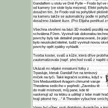
Gandalfem u stolu ve Dně Pytle – Frodo byl ve s
od kamery (ve stole byla mezera). Efekt pohybu
dosažen tím, že Frodo stál na pohyblivé plošině
na kameru takže se automaticky podle ní pohyb
dosaženo žádané iluze. (Pro Elijaha poněkud zn
Všechna stvoření na bázi 3D modelů později n
schválena PJem. Vyvinuli tak dokonalou technol
povrchy byly tak detailně propracované, že jejic
bylo neuskutečnitelné, tudíž vyvinuli novou skvě
povrchy opět zpátky vyhladit.
Tvorba koster, svalů a kůže, která dříve probíh
zautomatizovala (např. přechod svalů z napětí 
Ukázali mi nějaké miniaturní fotky z
Trpasluje, kterak Gandalf řve na tenisový
míček na tyči. Také legrační scénku, když v
Síni Meduseldově Aragorn chmurně varuje
Theodena sedícího v popředí: „Zavedou tě
do malé místnosti, můj pane, kde tě
naskenují až na lebku a udělají z tebe malé hra
hrají pitomé hry…“ A Theoden vybuchne smíchy
Viggo byl vůbec proti digitálním dvojníkům a ji