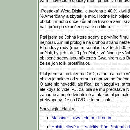
vám i nové čisté spodky musí přinést z domov
„Posádka“ Weta Digital je tvořena z 40 % kiwii
% Američany a zbytek je mix. Hodně jich přijel
období, mnoho chce zůstat na trvalo a zemi si 
najít práci po skončeni práce na filmu.
Ptal jsem se Johna které scény z prvního filmu 
nejhorší. Zmínil prolog a na druhou stranu někt
Elrondovy rady (musím souhlasit). Z těch 500 e
udělali, by jich tak 20 předělal, s většinou je v
oblíbené scény jsou některé s Gwaihirem a s B
že se jich tolik prostříhalo).
Ptal jsem se ho taky na DVD, na auto a na tu 
objevuje nalevo od stromu a napravo ne (scéna
O autě nic nevěděl, ale říkal, že Nazgul vs. st
ale když to viděl PJ, zalíbila se mu představa 
záhadně a nepředvídatelně a tak zůstal jen nale
překvapený, že na DVD je tomu jinak.
Související články:
Massive - bitvy jedním kliknutím
Hobiti, elfové a ... satelity! Pán Prstenů a