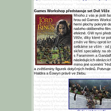
Games Workshop představuje set Dvě Věže
Mnoho z vás je jistě f
hrou od Games Works
herní plochy pokryté d
našeho oblíbeného filmu
efektně. GW nyní před
Věže, díky které se pot
změn ve filmu oproti kn
setkáme se vším - od j
skřetí specialisty na o
s Faramirem a Gandalf
následujících obrázcíc
mimo jiné scenérii "Hr
a zvětšeniny figurek dotyčných hrdinů. Potvruje
Haldira a Éowyn právě ve žlebu.