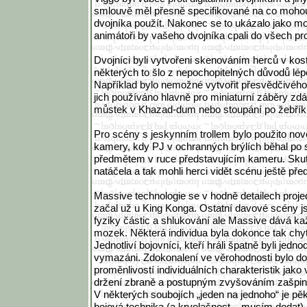
smlouvě měl přesně specifikované na co mohou 
dvojníka použít. Nakonec se to ukázalo jako m
animátoři by vašeho dvojníka cpali do všech p
Dvojníci byli vytvořeni skenováním herců v k
některých to šlo z nepochopitelných důvodů lép
Například bylo nemožné vytvořit přesvědčivého 
jich používáno hlavně pro miniaturní záběry zdá
můstek v Khazad-dum nebo stoupání po žebříku
Pro scény s jeskynním trollem bylo použito no
kamery, kdy PJ v ochranných brýlích běhal po
předmětem v ruce představujícím kameru. Skut
natáčela a tak mohli herci vidět scénu ještě před
Massive technologie se v hodně detailech projed
začal už u King Konga. Ostatní davové scény j
fyziky částic a shlukování ale Massive dává k
mozek. Některá individua byla dokonce tak chytr
Jednotliví bojovníci, kteří hráli špatně byli jed
vymazáni. Zdokonalení ve věrohodnosti bylo d
proměnlivostí individuálních charakteristik jako 
držení zbraně a postupným zvyšováním zašpině
V některých soubojích „jeden na jednoho“ je pěk
bojová technika (a krvelačnost – musím dodat). 