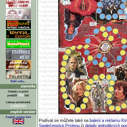
Další weby...
Stránky si právě
785
prohlíží
lidí
Celkem návštěvníků
22689323
English version here
Podívat se můžete také na
balení a reklamu Kin
Společenstvo Prstenu
či
detaily jednotlivých po