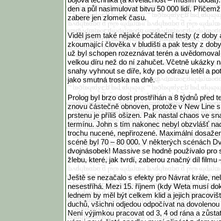
den a půl nasimulovat bitvu 50 000 lidí. Přičem
zabere jen zlomek času.
Viděl jsem také nějaké počáteční testy (z doby a
zkoumající člověka v bludišti a pak testy z dob
už byl schopen rozeznávat terén a uvědomoval si
velkou díru než do ní zahučet. Včetně ukázky
snahy vyhnout se díře, kdy po odrazu letěl a po
jako smutná troska na dně.
Prolog byl brzo dost prostříhán a 8 týdnů před
znovu částečně obnoven, protože v New Line si 
prstenu je příliš ošizen. Pak nastal chaos ve sn
termínu. John s tím nakonec nebyl obzvlášť na
trochu nucené, nepřirozené. Maximální dosaže
scéně byl 70 – 80 000. V některých scénách D
dvojnásobek! Massive se hodně používalo pro
žlebu, které, jak tvrdí, zaberou značný díl filmu 
Ještě se nezačalo s efekty pro Návrat krále, ne
nesestříhá. Mezi 15. říjnem (kdy Weta musí do
lednem by měl být celkem klid a jejich pracovi
duchů, všichni odjedou odpočívat na dovolenou
Není výjimkou pracovat od 3, 4 od rána a zůstat