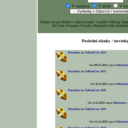
V nadpisu
V textu
V ko
Zadejte text pro hledání v eláncích (napo. Gandalf
A
Balrog, Eli
Dvi Viže
A
Faramir
A
Frodo). Minimální délka hledaného
Poslední elánky / novink
Pozvánka na TolkienCon 2024
Dne
09.11.2023
napsal
Belcarne
Pozvánka na TolkienCon 2023
Dne
8.11.2022
napsal
Belcarne
Pozvánka na TolkienCon 2020
Dne
4.11.2019
napsal
Belcarnen
,
Pozvánka na TolkienCon 2019
Dne
12.11.2018
napsal
Belcarne
Pozvánka na TolkienCon 2018