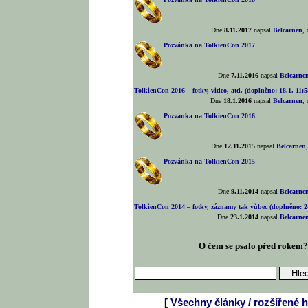
Dne
8.11.2017
napsal
Belcarnen
,
Pozvánka na TolkienCon 2017
Dne
7.11.2016
napsal
Belcarne
TolkienCon 2016 – fotky, video, atd. (doplněno: 18.1. 11:5
Dne
18.1.2016
napsal
Belcarnen
,
Pozvánka na TolkienCon 2016
Dne
12.11.2015
napsal
Belcarnen
Pozvánka na TolkienCon 2015
Dne
9.11.2014
napsal
Belcarne
TolkienCon 2014 – fotky, záznamy tak vůbec (doplněno: 24
Dne
23.1.2014
napsal
Belcarne
O čem se psalo před rokem
[
Všechny články / rozšířené h