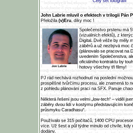
Celý set fotografií
John Labrie mluvil o efektech v trilogii Pán P
Přeložila
(v)Eru
, díky moc !
Společenstvo prstenu má 
(vizuálních efektů), z který
Digital. Dvě věže by měly m
záběrů a už nezbývá moc č
(plánovalo se pracovat na 
uvedením Společenstva, ale
oficiálního kontraktu by tou
hotovy všechny tři filmy!
PJ rád nechává rozhodnutí na poslední možnou 
prospěšné tvůrčímu procesu, ale znamená to no
z pohledu plánování prací na SFX. Panuje chao
Některá řešení jsou velmi „low-tech“ – viděl js
záběry dvou lidí v kostýmu představujícím kon
průsmyku Caradhasu“.
Používalo se 315 počítačů, 1400 CPU procesor
více. Už šest a půl týdne minulo od chvíle, kdy
dodány.