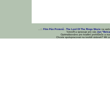
...:::
Film Pán Prstenů - The Lord Of The Rings Movie
na we
Vytvořil a spravuje pro vás
Jan "Belc
Optimalizováno pro kvalitní prohlížeče a ro
Chcete spolupracovat na tvorbě stránek? Mít 