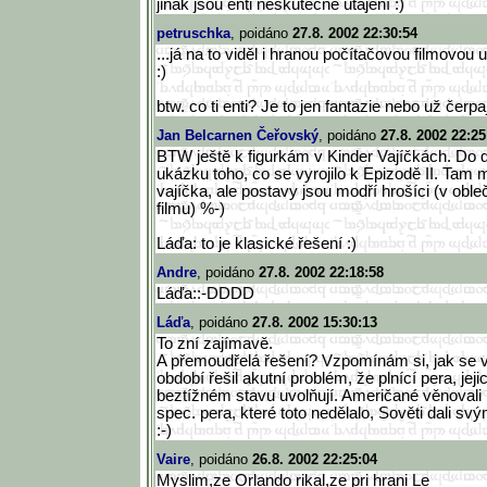
jinak jsou enti neskutečně utajení :)
petruschka
, poidáno
27.8. 2002 22:30:54
...já na to viděl i hranou počítačovou filmovou u
:)
btw. co ti enti? Je to jen fantazie nebo už čerpa
Jan Belcarnen Čeřovský
, poidáno
27.8. 2002 22:25
BTW ještě k figurkám v Kinder Vajíčkách. Do 
ukázku toho, co se vyrojilo k Epizodě II. Tam m
vajíčka, ale postavy jsou modří hrošíci (v oble
filmu) %-)
Láďa: to je klasické řešení :)
Andre
, poidáno
27.8. 2002 22:18:58
Láďa::-DDDD
Láďa
, poidáno
27.8. 2002 15:30:13
To zní zajímavě.
A přemoudřelá řešení? Vzpomínám si, jak se
období řešil akutní problém, že plnící pera, jeji
beztížném stavu uvolňují. Američané věnovali 
spec. pera, které toto nedělalo, Sověti dali 
:-)
Vaire
, poidáno
26.8. 2002 22:25:04
Myslim,ze Orlando rikal,ze pri hrani Le