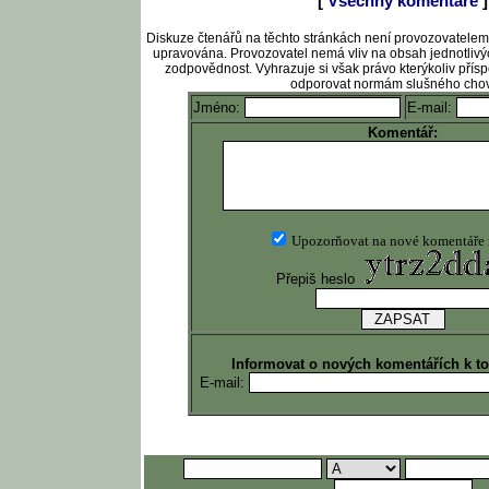
[
Všechny komentáře
]
Diskuze čtenářů na těchto stránkách není provozovatele
upravována. Provozovatel nemá vliv na obsah jednotlivý
zodpovědnost. Vyhrazuje si však právo kterýkoliv pří
odporovat normám slušného chov
Jméno:
E-mail:
Komentář:
Upozorňovat na nové komentáře
Přepiš heslo
Informovat o nových komentářích k t
E-mail: