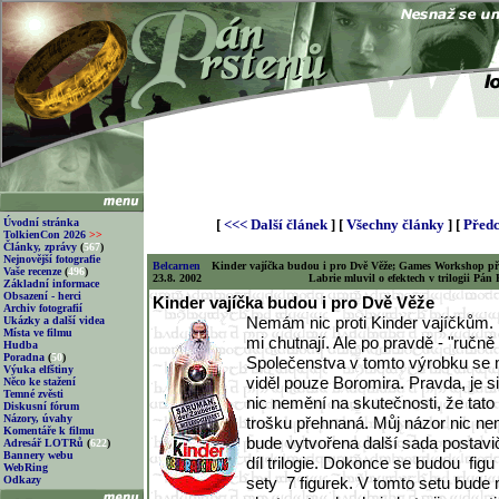
Úvodní stránka
[
<<< Další článek
] [
Všechny články
] [
Předc
TolkienCon 2026
>>
Články, zprávy
(
567
)
Nejnovější fotografie
Belcarnen
Kinder vajíčka budou i pro Dvě Věže; Games Workshop pře
Vaše recenze
(
496
)
23.8. 2002
Labrie mluvil o efektech v trilogii Pán 
Základní informace
Obsazení - herci
Kinder vajíčka budou i pro Dvě Věže
Archiv fotografií
Nemám nic proti Kinder vajíčkům.
Ukázky a další videa
Místa ve filmu
mi chutnají. Ale po pravdě - "ručn
Hudba
Poradna
(
50
)
Společenstva v tomto výrobku se 
Výuka elfštiny
viděl pouze Boromira. Pravda, je s
Něco ke stažení
Temné zvěsti
nic nemění na skutečnosti, že tato
Diskusní fórum
Názory, úvahy
trošku přehnaná. Můj názor nic ne
Komentáře k filmu
bude vytvořena další sada postavič
Adresář LOTRů
(
622
)
Bannery webu
díl trilogie. Dokonce se budou fig
WebRing
Odkazy
sety 7 figurek. V tomto setu bude