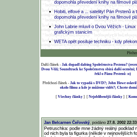
dopomohla převedení knihy na filmové plát
Hobiti, elfové a ... satelity! Pán Prstenů a
dopomohla převedení knihy na filmové plát
John Labrie mluvil o Dvou Věžích - Linux
grafickým stanicím
WETA opět posiluje techniku - kdy překo
Přečte
Další článek -
Jak dopadl dabing Společenstva Prstenu? (rece
Dvou Věží; Soundtrack ke Společenstvu sbírá další ocenění
řekl o Pánu Prstenů :o)
Předchozí článek -
Jak to vypadá s DVD?; John Howe oslavil 
okolo filmu a kde je můžeme vidět?; Chcete dom
[
Všechny články
] [
Nejoblíbenější články
] [
Kome
Jan Belcarnen Čeřovský
, poidáno
27.8. 2002 22:33
Petruschka: podle mne žádný reálný podklad n
od nich byla ta figurka (někde v nejnovějších fo