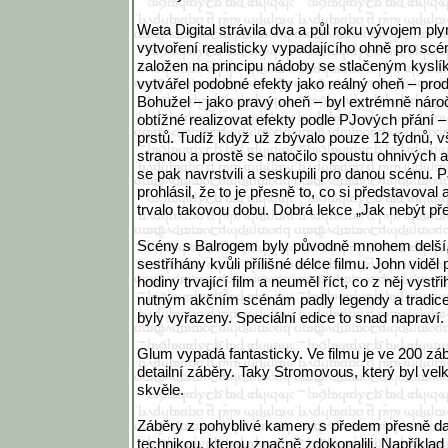
Weta Digital strávila dva a půl roku vývojem p
vytvoření realisticky vypadajícího ohně pro sc
založen na principu nádoby se stlačeným kyslík
vytvářel podobné efekty jako reálný oheň – pro
Bohužel – jako pravý oheň – byl extrémně nároč
obtížné realizovat efekty podle PJových přání – 
prstů. Tudíž když už zbývalo pouze 12 týdnů, 
stranou a prostě se natočilo spoustu ohnivých a
se pak navrstvili a seskupili pro danou scénu. 
prohlásil, že to je přesně to, co si představoval
trvalo takovou dobu. Dobrá lekce „Jak nebýt p
Scény s Balrogem byly původně mnohem delší,
sestříhány kvůli přílišné délce filmu. John viděl 
hodiny trvající film a neuměl říct, co z něj vystř
nutným akčním scénám padly legendy a tradice
byly vyřazeny. Speciální edice to snad napraví.
Glum vypadá fantasticky. Ve filmu je ve 200 záb
detailní záběry. Taky Stromovous, který byl ve
skvěle.
Záběry z pohyblivé kamery s předem přesně da
technikou, kterou značně zdokonalili. Napříkla