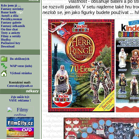
vlastnost - obsahuje baterii a po st
Kdo jsem já ...
se rozsvítí palantír. V setu najdeme také hru 
Fantasy novinky
nezlob se
, jen jako figurky budete používat ... há
Bazar knih
Tip!
Autoři a díla
Povídky,recenze
Fantasy galerie
Fantasy odkazník
On-line chat
Testy a ankety
Filmy a seriály
Hudba
Počítačové hry
Download
Do oblíbených
WAP verze (info)
Výchozí stránka
Kontaktní mail:
Cerovsky@jcsoft.cz
Zde může být
VAŠE reklama !