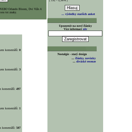
[ 192 - 5,36% ]
NEBO
Orlando Bloom, Dvi Viže
A
sou toi znaky.
... výsledky starších anket
Upozornit na nové články
Více informací
zde
lkem komentářů:
0
Nostalgie - starý design
...
články, novinky
...
divácké recenze
lkem komentářů:
3
em komentářů:
497
lkem komentářů:
1
em komentářů:
507