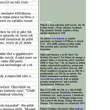
sících se toto číslo
 nevlastní křišťálovou
se stane práce na filmu v
 jsem ze začátku musel
27.1. 2009
Pokud o tom náhodou ještě nevíte, tak 28.
května bude v Praze zahrána Symfonie
Pán prstenů! Detaily najdete a lístky
ce na sítí je jako tok
můžete objednávat
ZDE
že opravdu nic tento tok
9.4. 2008
Na adrese
www.lotrcon.cz
najdete
hodl investovat do ještě
pozvánku na letošní LOTRcon ve dnech
tu, místo do již dobře
27.6 - 29.6 2008, pásma na téma nejen
Pán prstenů jako součásti Festivalu
Fantazize.
5.3. 2007
ále růst s gigabitovým
Máte radi fantasy a sci-fi? Baví Vás
le rozvíjí. A také jsem se
história Slovanov? Ste blázni do mangy a
anime? Alebo si chcete len prísť vyskúšať
 nebo 200 portů
DDR či Sing Star ? Ak ste aspoň na jednu
ná technologie už v té
otázku odpovedali pozitívne, potom niet
lepšej voľby ako navštíviť Slavcon 2007.
Pestrý trojdňový program len za 200 Sk v
predpredaji a za 250 Sk na mieste. Pre
ady a nepovídal vám o
bližsie informácie navštívte stránku
www.slavcon.arda.sk
, kde sa môžete
priamo zaregistrovať. (akci pořádá
Spoločenstvo Tolkiena, kon
ončení. Obzvláště ne,
15.11. 2005
Dne 17.11.2005 od 14h se v sále HAMU
o kontrolu verzí. "Chtěli
uskuteční koncert Pražského Filmového
sledovat všechny
Orchestru (viz.
malá recenze
). I tentokrát
je krom hudby J. Williamse připravena
The Lord of the Rings Trilogy Howarda
Shorea. Více informací
na stránkách PFO
du kouzelně". Ale ještě
10.1. 2005
 doslova štítili. "Mysleli
Palace Cinemas Slovanský dům
mají na