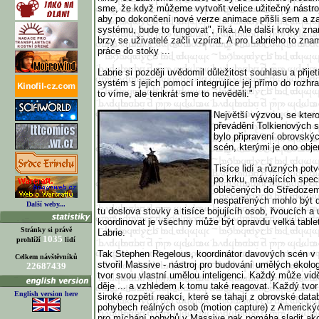
sme, že když můžeme vytvořit velice užitečný nástro
aby po dokončení nové verze animace přišli sem a za
systému, bude to fungovat", říká. Ale další kroky zna
brzy se uživatelé začli vzpírat. A pro Labrieho to zn
práce do stoky ...
Labrie si později uvědomil důležitost souhlasu a přijet
systém s jejich pomocí integrujíce jej přímo do rozhra
to víme, ale tenkrát sme to nevěděli."
Největší výzvou, se kter
převádění Tolkienových s
bylo připravení obrovskýc
scén, kterými je ono obj
Tisíce lidí a různých pot
po krku, mávajících spec
oblečených do Středoze
nespatřených mohlo být ď
Další weby...
tu doslova stovky a tisíce bojujícíh osob, řvoucích a
koordinovat je všechny může být opravdu velká tablet
Stránky si právě
Labrie.
1035
prohlíží
lidí
Tak Stephen Regelous, koordinátor davových scén v 
Celkem návštěvníků
stvořil Massive - nástroj pro budování umělých ekol
22687439
tvor svou vlastní umělou inteligenci. Každý může vid
děje ... a vzhledem k tomu také reagovat. Každý tvo
English version here
široké rozpětí reakcí, které se tahají z obrovské da
pohybech reálných osob (motion capture) z Americký
pro míchání pohybů v Massive pak pomáha sladit ak