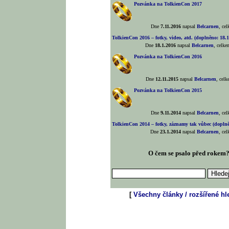
Pozvánka na TolkienCon 2017
Dne
7.11.2016
napsal
Belcarnen
, ce
TolkienCon 2016 – fotky, video, atd. (doplněno: 18.1
Dne
18.1.2016
napsal
Belcarnen
, celk
Pozvánka na TolkienCon 2016
Dne
12.11.2015
napsal
Belcarnen
, cel
Pozvánka na TolkienCon 2015
Dne
9.11.2014
napsal
Belcarnen
, ce
TolkienCon 2014 – fotky, záznamy tak vůbec (doplněn
Dne
23.1.2014
napsal
Belcarnen
, ce
O čem se psalo před rokem
[
Všechny články / rozšířené hl