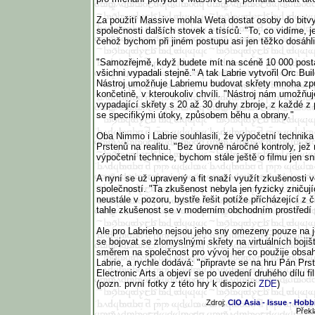
Za použití Massive mohla Weta dostat osoby do bitvy,
společnosti dalších stovek a tísíců. "To, co vidíme, j
čehož bychom při jiném postupu asi jen těžko dosáhli
"Samozřejmě, když budete mít na scéně 10 000 post
všichni vypadali stejně." A tak Labrie vytvořil Orc Buil
Nástroj umožňuje Labriemu budovat skřety mnoha zp
končetině, v kteroukoliv chvíli. "Nástroj nám umožňu
vypadající skřety s 20 až 30 druhy zbroje, z každé z 
se specifikými útoky, způsobem běhu a obrany."
Oba Nimmo i Labrie souhlasili, že výpočetní technika 
Prstenů na realitu. "Bez úrovně náročné kontroly, je
výpočetní technice, bychom stále ještě o filmu jen sni
A nyní se už upravený a fit snaží využít zkušenosti
společností. "Ta zkušenost nebyla jen fyzicky zničují
neustále v pozoru, bystře řešit potíže přícházející z
tahle zkušenost se v moderním obchodním prostředí 
Ale pro Labrieho nejsou jeho sny omezeny pouze na j
se bojovat se zlomyslnými skřety na virtuálních bojiš
směrem na společnost pro vývoj her co použije obsah 
Labrie, a rychle dodává: "připravte se na hru Pán Pr
Electronic Arts a objeví se po uvedení druhého dílu fi
(pozn. první fotky z této hry k dispozici
ZDE
)
Zdroj:
CIO Asia - Issue - Hobbi
Překl