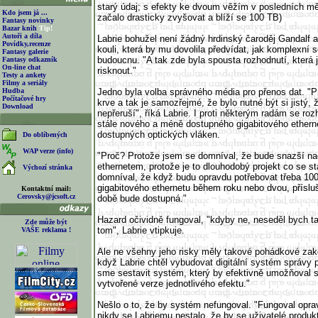
starý údaj; s efekty ke dvoum věžím v posledních mě
Kdo jsem já ...
začalo drasticky zvyšovat a blíží se 100 TB)
Fantasy novinky
Bazar knih
Tip!
Autoři a díla
Labrie bohužel není žádný hrdinský čaroděj Gandalf a
Povídky,recenze
kouli, která by mu dovolila předvídat, jak komplexní 
Fantasy galerie
budoucnu. "A tak zde byla spousta rozhodnutí, která
Fantasy odkazník
On-line chat
risknout."
Testy a ankety
Filmy a seriály
Hudba
Jedno byla volba správného média pro přenos dat. "Prá
Počítačové hry
krve a tak je samozřejmé, že bylo nutné být si jistý, 
Download
nepřeruší", říká Labrie. I proti některým radám se roz
stále nového a méně dostupného gigabitového etherne
dostupných optických vláken.
Do oblíbených
WAP verze (info)
"Proč? Protože jsem se domníval, že bude snazší nad
ethernetem, protože je to dlouhodobý projekt co se stá
Výchozí stránka
domníval, že když budu opravdu potřebovat třeba 100
gigabitového ethernetu během roku nebo dvou, přísluš
Kontaktní mail:
Cerovsky@jcsoft.cz
době bude dostupná."
Hazard očividně fungoval, "kdyby ne, neseděl bych t
Zde může být
tom", Labrie vtipkuje.
VAŠE reklama !
Ale ne všehny jeho risky měly takové pohádkové zak
když Labrie chtěl vybudovat digitální systém správy pr
sme sestavit systém, který by efektivně umožňoval 
vytvořené verze jednotlivého efektu."
Nešlo o to, že by systém nefungoval. "Fungoval oprav
nikdy se Labriemu nestalo, že by se uživatelé produktu