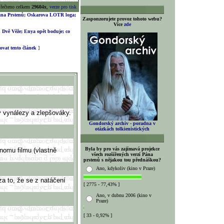
řečteno celkem
29604x
,
verze pro tisk
 Pána Prstenů; Oskarova LOTR loga;
Zasponzorujete provoz tohoto webu?
Více
zde
mu Dvě Věže; Enya opět boduje; co
vat tento článek
]
ký vynálezy a zlepšováky.
Gondorský archiv - poradna v
otázkách tolkienistických
Byla by pro vás zajímavá projekce
dnomu filmu (vlastně
všech rozšířených verzí Pána
prstenů s nějakou tou přednáškou?
Ano, kdykoliv (kino v Praze)
za to, že se z natáčení
[ 2775 - 77,43% ]
Ano, v dubnu 2006 (kino v
Praze)
[ 33 - 0,92% ]