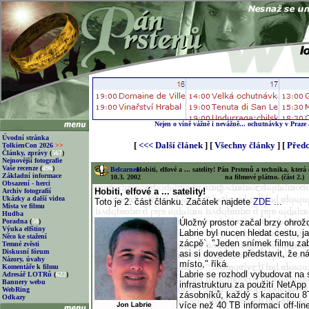
Nejen o víně vážně i nevážně... ochutnávky v Praze
Úvodní stránka
[
<<< Další článek
] [
Všechny články
] [
Předc
TolkienCon 2026
>>
Články, zprávy
(
567
)
Nejnovější fotografie
Vaše recenze
(
496
)
Belcarnen
Hobiti, elfové a ... satelity! Pán Prstenů a technika, kt
Základní informace
10.3. 2002
na filmové plátno. (část 2.)
Obsazení - herci
Hobiti, elfové a ... satelity!
Archiv fotografií
Ukázky a další videa
Toto je 2. část článku. Začátek najdete
ZDE
...
Místa ve filmu
Hudba
Poradna
(
50
)
Úložný prostor začal brzy ohro
Výuka elfštiny
Labrie byl nucen hledat cestu, ja
Něco ke stažení
zácpě`. "Jeden snímek filmu zab
Temné zvěsti
Diskusní fórum
asi si dovedete představit, že 
Názory, úvahy
místo," říká.
Komentáře k filmu
Labrie se rozhodl vybudovat na 
Adresář LOTRů
(
622
)
Bannery webu
infrastrukturu za použití NetAp
WebRing
zásobníků, každý s kapacitou 
Odkazy
více než 40 TB informací off-line