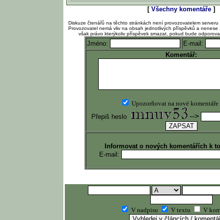
[
Všechny komentáře
]
Diskuze čtenářů na těchto stránkách není provozovatelem serveru
Provozovatel nemá vliv na obsah jednotlivých příspěvků a nenese 
však právo kterýkoliv příspěvek smazat, pokud bude odporov
Jméno:
E-mail:
Komentář:
Upozorňovat na nové komentáře
-->
Přepiš heslo
Informovat o nových komentářích k t
E-mail:
V nadpisu
V textu
V kom