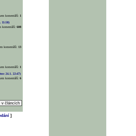
lkem komentářů:
1
. 11:58)
em komentářů:
608
kem komentářů:
13
lkem komentářů:
1
o: 24.1. 22:47)
lkem komentářů:
6
?
edání
]