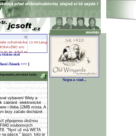
 a blízkém okolí
hozí článek >>>
]
erá dopomohla převedení knihy
Nejen o víně...
žovat vybavení Wety a
k zabránit `elektronické
ere i třeba 12MB místa. A
nám brzy začalo docházet
síť připojenou úložnou
p F840 souborových
8TB. "Nyní už má WETA
 na pásce." (pozn. toto je