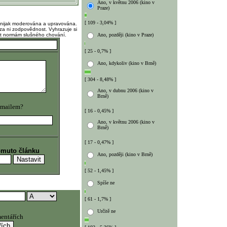
Ano, v květnu 2006 (kino v
Praze)
[ 109 - 3,04% ]
 nijak moderována a upravována.
za ni zodpovědnost. Vyhrazuje si
at normám slušného chování.
Ano, později (kino v Praze)
[ 25 - 0,7% ]
Ano, kdykoliv (kino v Brně)
[ 304 - 8,48% ]
Ano, v dubnu 2006 (kino v
Brně)
 mailem?
[ 16 - 0,45% ]
Ano, v květnu 2006 (kino v
Brně)
[ 17 - 0,47% ]
omuto článku
Ano, později (kino v Brně)
[ 52 - 1,45% ]
Spíše ne
[ 61 - 1,7% ]
Určitě ne
entářích