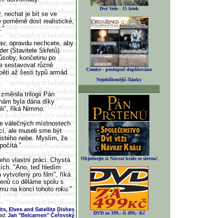
Dvě Veže - 15 fotek
 nechat je bít se ve
e poměrně dost realistické,
."
av, opravdu nechcete, aby
der (Stavitele Skřetů).
ůsoby, končetinu po
je sestavovat různě
Comics - postupně doplňováno
pěti až šesti typů armád
Nejoblíbenější články
změnila trilogii Pán
ž nám byla dána díky
li", říká Nimmo.
 ve válečných místnostech
cí, ale museli sme být
 čistého nebe. Myslím, že
počítá."
Objednejte si Návrat krále se slevou!
eho vlastní práci. Chystá
tích. "Ano, teď hledím
vytvořený pro film", říká
stenů co děláme spolu s
lmu na konci tohoto roku."
ts, Elves and Satellite Dishes
DVD za 399,- či 499,- Kč
ad:
Jan "Belcarnen" Čeřovský