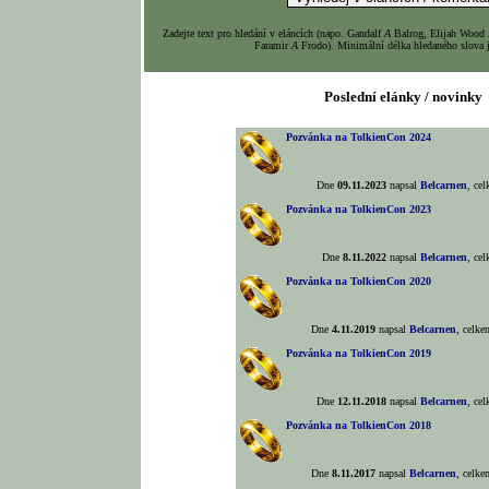
Zadejte text pro hledání v eláncích (napo. Gandalf
A
Balrog, Elijah Wood
Faramir
A
Frodo). Minimální délka hledaného slova j
Poslední elánky / novinky
Pozvánka na TolkienCon 2024
Dne
09.11.2023
napsal
Belcarnen
, ce
Pozvánka na TolkienCon 2023
Dne
8.11.2022
napsal
Belcarnen
, ce
Pozvánka na TolkienCon 2020
Dne
4.11.2019
napsal
Belcarnen
, celk
Pozvánka na TolkienCon 2019
Dne
12.11.2018
napsal
Belcarnen
, ce
Pozvánka na TolkienCon 2018
Dne
8.11.2017
napsal
Belcarnen
, celk