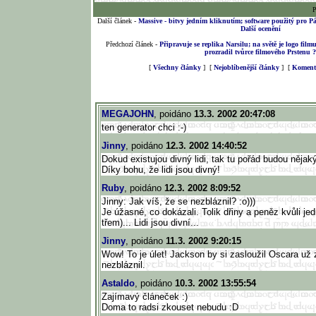
P
Další článek -
Massive - bitvy jedním kliknutím; software použitý pro
Další ocenění
Předchozí článek -
Připravuje se replika Narsilu; na světě je logo fil
prozradil tvůrce filmového Prstenu ?
[
Všechny články
] [
Nejoblíbenější články
] [
Komento
MEGAJOHN
, poidáno
13.3. 2002 20:47:08
ten generator chci :-)
Jinny
, poidáno
12.3. 2002 14:40:52
Dokud existujou divný lidi, tak tu pořád budou něja
Díky bohu, že lidi jsou divný!
Ruby
, poidáno
12.3. 2002 8:09:52
Jinny: Jak víš, že se nezbláznil? :o)))
Je úžasné, co dokázali. Tolik dřiny a peněz kvůli je
třem)... Lidi jsou divní...
Jinny
, poidáno
11.3. 2002 9:20:15
Wow! To je úlet! Jackson by si zasloužil Oscara už 
nezbláznil.
Astaldo
, poidáno
10.3. 2002 13:55:54
Zajímavý článeček :)
Doma to radsi zkouset nebudu :D