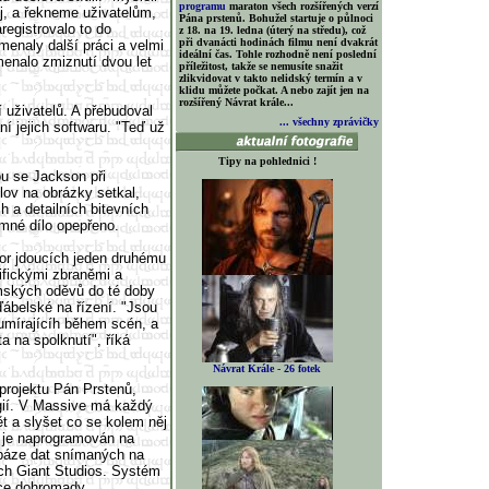
programu
maraton všech rozšířených verzí
j, a řekneme uživatelům,
Pána prstenů. Bohužel startuje o půlnoci
registrovalo to do
z 18. na 19. ledna (úterý na středu), což
při dvanácti hodinách filmu není dvakrát
menaly další práci a velmi
ideální čas. Tohle rozhodně není poslední
amenalo zmiznutí dvou let
příležitost, takže se nemusíte snažit
zlikvidovat v takto nelidský termín a v
klidu můžete počkat. A nebo zajít jen na
rozšířený Návrat krále...
í uživatelů. A přebudoval
... všechny zprávičky
ní jejich softwaru. "Teď už
Tipy na pohlednici !
ou se Jackson při
lov na obrázky setkal,
h a detailních bitevních
emné dílo opepřeno.
vor jdoucích jeden druhému
ifickými zbraněmi a
mských oděvů do té doby
ábelské na řízení. "Jsou
 umírajícíh během scén, a
a na spolknutí", říká
Návrat Krále - 26 fotek
projektu Pán Prstenů,
ogií. V Massive má každý
ět a slyšet co se kolem něj
r je naprogramován na
tabáze dat snímaných na
ch Giant Studios. Systém
ce dohromady.