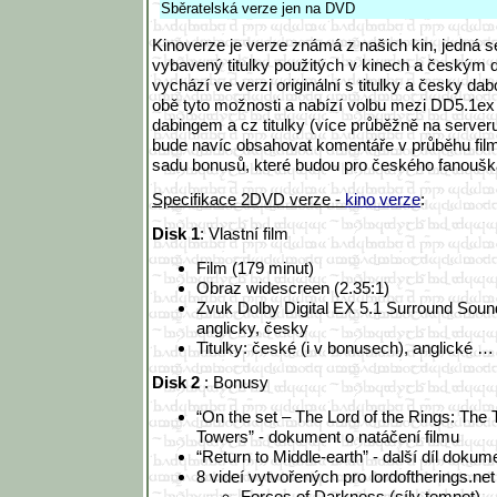
Sběratelská verze jen na DVD
Kinoverze je verze známá z našich kin, jedná se
vybavený titulky použitých v kinech a českým
vychází ve verzi originální s titulky a česky d
obě tyto možnosti a nabízí volbu mezi DD5.1e
dabingem a cz titulky (více průběžně na serve
bude navíc obsahovat komentáře v průběhu fil
sadu bonusů, které budou pro českého fanouška
Specifikace 2DVD verze -
kino verze
:
Disk 1
: Vlastní film
Film (179 minut)
Obraz widescreen (2.35:1)
Zvuk Dolby Digital EX 5.1 Surround Soun
anglicky, česky
Titulky: české (i v bonusech), anglické …
Disk 2
: Bonusy
“On the set – The Lord of the Rings: The
Towers” - dokument o natáčení filmu
“Return to Middle-earth” - další díl dokum
8 videí vytvořených pro lordoftherings.net 
Forces of Darkness (síly temnot)