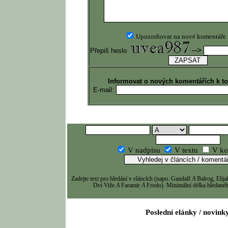
Upozorňovat na nové komentáře
-->
Přepiš heslo
Informovat o nových komentářích k t
E-mail:
V nadpisu
V textu
V ko
Zadejte text pro hledání v eláncích (napo. Gandalf
A
Balrog, Eli
Dvi Viže
A
Faramir
A
Frodo). Minimální délka hledaného
Poslední elánky / novink