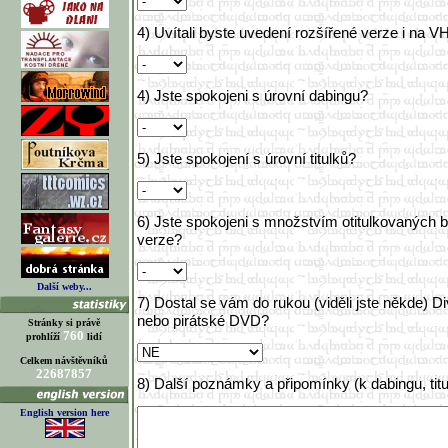
4) Uvítali byste uvedení rozšířené verze i na 
4) Jste spokojeni s úrovní dabingu?
5) Jste spokojení s úrovní titulků?
6) Jste spokojeni s množstvím otitulkovaných 
verze?
Další weby...
7) Dostal se vám do rukou (viděli jste někde) 
nebo pirátské DVD?
Stránky si právě
760
prohlíží
lidí
Celkem návštěvníků
22687857
8) Další poznámky a připomínky (k dabingu, titu
English version here