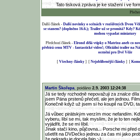
Tato tisková zpráva je ke stažení i ve fo
Přečte
Další článek -
Další novinky o scénách v rozšířených Dvou Vě
se stanem? (doplněno 16.6.); Trailer už se promítá? Kdy? Kd
mohou vypadat miniatury
Předchozí článek -
Elrond dělá vtípky o Matrixu aneb co n
přebírá cenu MTV - fantastické video!; Oficiální trailer na 
ocenění pro Dvě Věže
[
Všechny články
] [
Nejoblíbenější články
] [
Kome
Martin Škořepa
, poidáno
2.9. 2003 12:24:38
Já se tedy rozhodně nepovažuji za znalce díla
jsem Pána prstenů přečetl, ale jen jednou. Film
Konečně když už jsem si ho koupil na DVD, tak 
Já vůbec pirátským verzím moc nefandím. Když
vyberu, líbí se mi, tak myslím, že je to ten nej
vyjádřit, že se mi líbil.
Jinak stačí kino, půjčovna... Porsche mi před 
ušetřit na DVDečko jednou za čas mi jako probl
že nekradu je docela fajn :-)