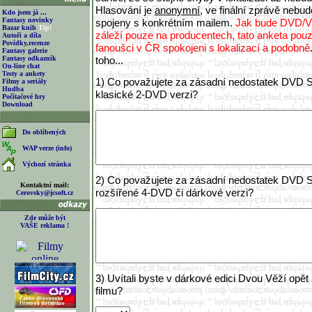
Hlasování je
anonymní
, ve finální zprávě neb
Kdo jsem já ...
Fantasy novinky
spojeny s konkrétním mailem.
Jak bude DVD/V
Bazar knih
Tip!
záleží pouze na producentech, tato anketa pouz
Autoři a díla
Povídky,recenze
fanoušci v ČR spokojeni s lokalizací a podobně
Fantasy galerie
Fantasy odkazník
toho...
On-line chat
Testy a ankety
1) Co považujete za zásadní nedostatek DVD S
Filmy a seriály
Hudba
klasické 2-DVD verzi?
Počítačové hry
Download
Do oblíbených
WAP verze (info)
Výchozí stránka
2) Co považujete za zásadní nedostatek DVD S
Kontaktní mail:
rozšířené 4-DVD či dárkové verzi?
Cerovsky@jcsoft.cz
Zde může být
VAŠE reklama !
3) Uvítali byste v dárkové edici Dvou Věží opě
filmu?