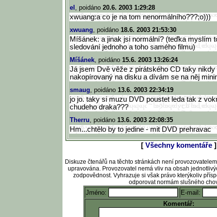
el
, poidáno
20.6. 2003 1:29:28
xwuang:a co je na tom nenormálního???;o)))
xwuang
, poidáno
18.6. 2003 21:53:30
Míšánek: a jinak jsi normální? (teďka myslím 
sledování jednoho a toho samého filmu)
Míšánek
, poidáno
15.6. 2003 13:26:24
Já jsem Dvě věže z pirátského CD taky nikdy 
nakopírovaný na disku a dívám se na něj minim
smaug
, poidáno
13.6. 2003 22:34:19
jo jo. taky si muzu DVD poustet leda tak z vo
chudeho draka???
Therru
, poidáno
13.6. 2003 22:08:35
Hm...chtělo by to jedine - mit DVD prehravac
[
Všechny komentáře
]
Diskuze čtenářů na těchto stránkách není provozovatele
upravována. Provozovatel nemá vliv na obsah jednotlivý
zodpovědnost. Vyhrazuje si však právo kterýkoliv pří
odporovat normám slušného chov
Jméno:
E-mail:
Komentář: