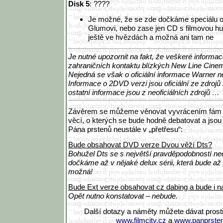
Disk 5
: ????
Je možné, že se zde dočkáme speciálu 
Glumovi, nebo zase jen CD s filmovou hu
ještě ve hvězdách a možná ani tam ne
Je nutné upozornit na fakt, že veškeré informa
zahraničních kontaktu blízkých New Line Cine
Nejedná se však o oficiální informace Warner 
Informace o 2DVD verzi jsou oficiální ze zdroj
ostatní informace jsou z neoficiálních zdrojů …
Závěrem se můžeme věnovat vyvrácením fám 
věcí, o kterých se bude hodně debatovat a jsou
Pána prstenů neustále v „přetřesu“:
Bude obsahovat DVD verze Dvou věží Dts?
Bohužel Dts se s největší pravděpodobností n
dočkáme až v nějaké delux sérii, která bude až p
možná!
Bude Ext verze obsahovat cz dabing a bude i 
Opět nutno konstatovat – nebude.
Další dotazy a náměty můžete dávat prost
www.filmcity.cz
a
www.panprsten