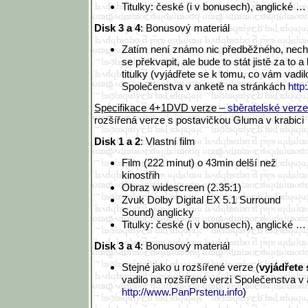
Titulky: české (i v bonusech), anglické …
Disk 3 a 4
: Bonusový materiál
Zatím není známo nic předběžného, nec
se překvapit, ale bude to stát jistě za to 
titulky (vyjádřete se k tomu, co vám vadil
Společenstva v anketě na stránkách
http
Specifikace 4+1DVD verze –
sběratelské verze
rozšířená verze s postavičkou Gluma v krabici
Disk 1 a 2
: Vlastní film
Film (222 minut) o 43min delší než
kinostřih
Obraz widescreen (2.35:1)
Zvuk Dolby Digital EX 5.1 Surround
Sound) anglicky
Titulky: české (i v bonusech), anglické …
Disk 3 a 4
: Bonusový materiál
Stejné jako u rozšířené verze (
vyjádřete
vadilo na rozšířené verzi Společenstva v
http://www.PanPrstenu.info
)