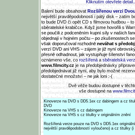
Kliknutím otevřete detail..
Balení bude obsahovat
Rozšířenou verzi Dvou
největší pravděpodobností i pátý disk – zatím 
to bude DVD či opět CD s filmovou hudbou – to
sběratelské krabičce. Když jsme hovořili s Warn
se poučili z podceněním kupní síly v našich fa
objednají v hojném počtu – po zkušenostech s
však doporučoval rozhodně
neváhat s předob
verzí DVD ani VHS – zájem je již nyní obrovsk
přesně odhadnout, jak vystupňuje šílenství fano
oznámeno vše, co
rozšířená
a
sběratelská ver
www.filmcity.cz
je na předobjednávky připrave
předobjednávat již nyní, aby bylo možné rezer
dostatečné množství – ne jak loni :-(
Dvě věže budou dostupné v těcht
vše dostupné na
www.filmci
Kinoverze na DVD s DD5.1ex cz dabingem a cz titul
DVD
Kinoverze na VHS s cz dabingem
Kinoverze na VHS s cz titulky v originálním znění
Rozšířená verze pouze na DVD s DD5.1ex originál
největší pravděpodobností vyloučeno) a cz titulky (