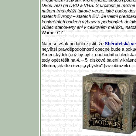
Dvou věží na DVD a VHS. S určitostí je možné 
našem trhu ukáží takové verze, jaké budou dos
státech Evropy – státech EU. Je velmi předčasn
konkrétních bodech výbavy a podobných detaile
vůbec stanoveny ani v celkovém měřítku, natož
Warner CZ
Nám se však podařilo zjistit, že
Sběratelská ve
největší pravděpodobností obecně bude a poku
Americký trh (což by byl z obchodního hledis
tedy opět těšit na 4. – 5. diskové balení v krás
Gluma, jak drží svoji „rybyšku“ (viz obrázek)