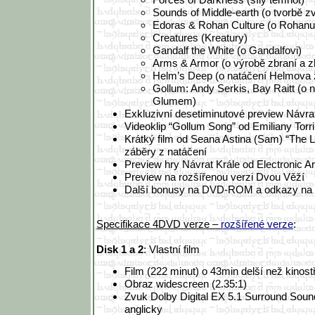
Sounds of Middle-earth (o tvorbě z
Edoras & Rohan Culture (o Rohanu 
Creatures (Kreatury)
Gandalf the White (o Gandalfovi)
Arms & Armor (o výrobě zbraní a z
Helm’s Deep (o natáčení Helmova 
Gollum: Andy Serkis, Bay Raitt (o 
Glumem)
Exkluzivní desetiminutové preview Návra
Videoklip “Gollum Song” od Emiliany Torri
Krátký film od Seana Astina (Sam) “The Lo
záběry z natáčení
Preview hry Návrat Krále od Electronic Ar
Preview na rozšířenou verzi Dvou Věží
Další bonusy na DVD-ROM a odkazy na b
Specifikace 4DVD verze –
rozšířené verze
:
Disk 1 a 2
: Vlastní film
Film (222 minut) o 43min delší než kinost
Obraz widescreen (2.35:1)
Zvuk Dolby Digital EX 5.1 Surround Soun
anglicky