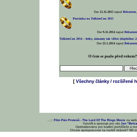
Dne
12.11.2015
napsal
Belcarnen
Pozvánka na TolkienCon 2015
Dne
9.11.2014
napsal
Belcarne
TolkienCon 2014 – fotky, záznamy tak vůbec (doplněno: 24
Dne
23.1.2014
napsal
Belcarne
O čem se psalo před rokem
[
Všechny články / rozšířené h
...:::
Film Pán Prstenů - The Lord Of The Rings Movie
na we
Vytvořil a spravuje pro vás
Jan "Belc
Optimalizováno pro kvalitní prohlížeče a ro
Chcete spolupracovat na tvorbě stránek? Mít 