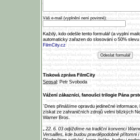
Váš e-mail (vyplnění není povinné):
Každý, kdo odešle tento formulář (a vyplní mai
automaticky zařazen do slosování o 50% slev
FilmCity.cz
Tisková zpráva FilmCity
Sepsal
: Petr Svoboda
Vážení zákazníci, fanoušci trilogie Pána pr
´Dnes přinášíme opravdu jedinečné informace, 
získat ze zahraničních zdrojů velmi blízkých 
Warner Bros.
„
22. 6. 03 odjíždíme na tradiční konvenci War
Versailles, kde budou pravděpodobně přítomni i
Předmětem setkání, krom jiného, budou i podrobn