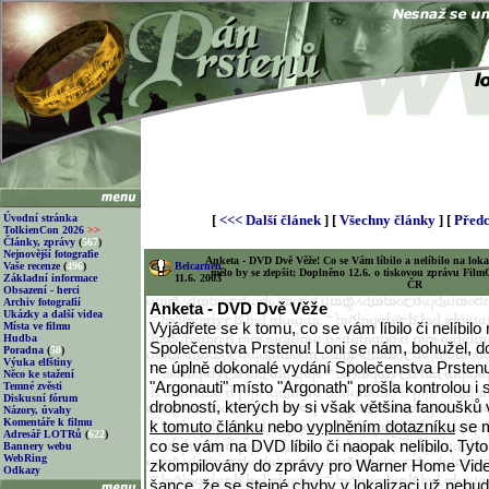
Úvodní stránka
[
<<< Další článek
] [
Všechny články
] [
Předc
TolkienCon 2026
>>
Články, zprávy
(
567
)
Nejnovější fotografie
Anketa - DVD Dvě Věže! Co se Vám líbilo a nelíbilo na loka
Vaše recenze
(
496
)
Belcarnen
mělo by se zlepšit; Doplněno 12.6. o tiskovou zprávu Fi
Základní informace
11.6. 2003
ČR
Obsazení - herci
Archiv fotografií
Anketa - DVD Dvě Věže
Ukázky a další videa
Vyjádřete se k tomu, co se vám líbilo či nelíbi
Místa ve filmu
Hudba
Společenstva Prstenu! Loni se nám, bohužel, d
Poradna
(
50
)
Výuka elfštiny
ne úplně dokonalé vydání Společenstva Prsten
Něco ke stažení
"Argonauti" místo "Argonath" prošla kontrolou i 
Temné zvěsti
Diskusní fórum
drobností, kterých by si však většina fanoušků
Názory, úvahy
Komentáře k filmu
k tomuto článku
nebo
vyplněním dotazníku
se m
Adresář LOTRů
(
622
)
co se vám na DVD líbilo či naopak nelíbilo. Tyt
Bannery webu
WebRing
zkompilovány do zprávy pro Warner Home Video
Odkazy
šance, že se stejné chyby v lokalizaci už nebu