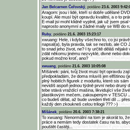
Jan Belcarnen Čeřovský
, poidáno
23.6. 2003 9:42:
Aragorn: jsou i lidé, kteří si dobře udělané DV
koupí. Ale musí být opravdu kvalitní, a o to prá
E-mail jsi mohl klidně vyplnit, jak už jsem psal v
naprosto anonymní a žádné maily se WB do ru
Ruby
, poidáno
21.6. 2003 15:23:17
xwuang: Hele, i kdyby všechno to, co jsi práv
napsal(a), byla pravda, tak se nezlob, ale 
to snad jeho život, ne? I ty určitě děláš nějaké
zdát někomu jinému nezvyklé, divné nebo doko
pokud možno kroť, ano?
xwuang
, poidáno
21.6. 2003 10:05:08
Míšánek: páni, tvůj život musí být opravdu zaj
předpokladám, že doma mluvíš jen elfštinou (j
plný hobitích figurek z moduritu, které sis sám
nevidíš aspoň jednou týdně první nebo druný d
tebe stává vraždící mašina, likvidující vše živ
plastikovým mečem, zakoupeným v TESCU ... 
co budeš dělat, až bude uveden třetí díl ... př
každý den zkoukneš celou trilogii ??? :-)
Míšánek
, poidáno
20.6. 2003 7:38:21
To xwuang: Nenormální na tom je akorát to, ž
práce a nemám tedy dostatek času na to, aby
pouštět častěji...