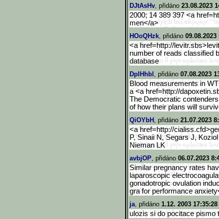
DJtAsHv
, přidáno
23.08.2023 1
2000; 14 389 397 <a href=h
men</a>
HOoQHzk
, přidáno
09.08.2023 
<a href=http://levitr.sbs>levi
number of reads classified 
database
DpIHhbl
, přidáno
07.08.2023 1
Blood measurements in WT a
a <a href=http://dapoxetin.
The Democratic contenders h
of how their plans will survi
QiOYbH
, přidáno
21.07.2023 8
<a href=http://cialiss.cfd>ge
P, Sinaii N, Segars J, Kozi
Nieman LK
avbjOP
, přidáno
06.07.2023 8:
Similar pregnancy rates have
laparoscopic electrocoagula
gonadotropic ovulation indu
gra for performance anxiety
ja
, přidáno
1.12. 2003 17:35:28
ulozis si do pocitace pismo