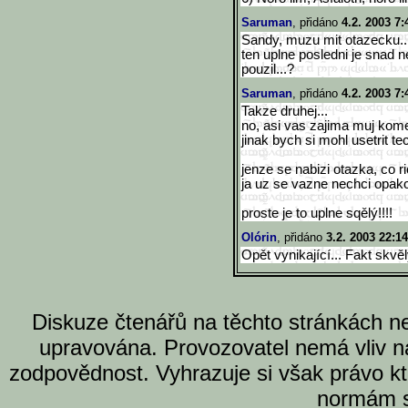
Saruman
, přidáno
4.2. 2003 7:
Sandy, muzu mit otazecku..
ten uplne posledni je snad nej
pouzil...?
Saruman
, přidáno
4.2. 2003 7:
Takze druhej...
no, asi vas zajima muj kome
jinak bych si mohl usetrit te
jenze se nabizi otazka, co ric
ja uz se vazne nechci opako
proste je to uplne sqělý!!!!
Olórin
, přidáno
3.2. 2003 22:14
Opět vynikající... Fakt skvě
Diskuze čtenářů na těchto stránkách n
upravována. Provozovatel nemá vliv n
zodpovědnost. Vyhrazuje si však právo k
normám s