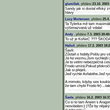
glumíšek
, přidáno
23.10. 2003
Sandy jak si dostal elfský 
hlavy
Lucy Mortensen
, přidáno
25.4
Ta Tylerka mě tam maximálně
výšenazvaná už vdala!
Andy
, přidáno
7.3. 2003 20:40
To už je KoNeC ??? ŠKODA !!
Haňuš
, přidáno
17.2. 2003 18:
Šavlí:
Zůstaň s hobity.Pošlu pro v
Já ho vezmu.Jsm rychlejší 
Je to velmi nebezpečná ces
Frodo umírá.Pokud překročí
Jak si přeješ.
Jeď rychle Asfalothe.Jeď ry
A mimoto, kdyby ses koukla 
že tam chybí Frodo fir) ...t
Šavle
, přidáno
16.2. 2003 16:3
Co si to tam Arwen s Aragorn
neovládám:) )?Že by nějaký l