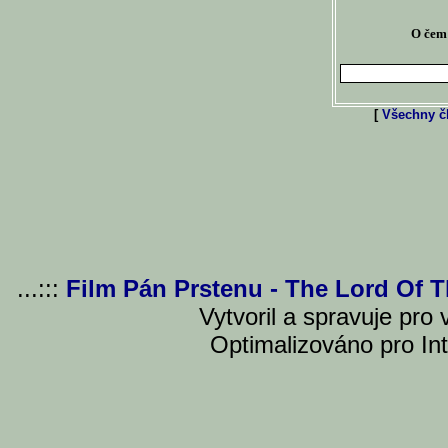
O čem 
[
Všechny čl
...:::
Film Pán Prstenu - The Lord Of 
Vytvoril a spravuje pro
Optimalizováno pro Int