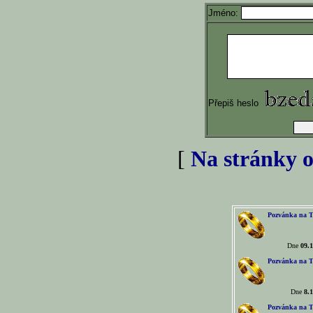
Jméno:
Přepiš heslo
[
Na stránky o
Pozvánka na T
Dne
09.1
Pozvánka na T
Dne
8.1
Pozvánka na T