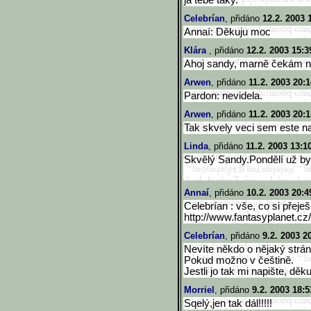
já tebe taky."
Celebrían
, přidáno
12.2. 2003 
Annaí: Děkuju moc
Klára
, přidáno
12.2. 2003 15:3
Ahoj sandy, marně čekám na 
Arwen
, přidáno
11.2. 2003 20:1
Pardon: nevidela.
Arwen
, přidáno
11.2. 2003 20:1
Tak skvely veci sem este navid
Linda
, přidáno
11.2. 2003 13:1
Skvělý Sandy.Pondělí už byl
Annaí
, přidáno
10.2. 2003 20:4
Celebrían : vše, co si přeješ
http://www.fantasyplanet.cz
Celebrían
, přidáno
9.2. 2003 2
Nevíte někdo o nějaký strán
Pokud možno v češtině.
Jestli jo tak mi napište, děku
Morriel
, přidáno
9.2. 2003 18:5
Sqelý,jen tak dál!!!!!