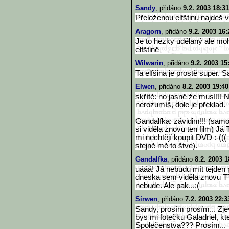
Sandy
, přidáno
9.2. 2003 18:31
Přeloženou elfštinu najdeš 
Aragorn
, přidáno
9.2. 2003 16:
Je to hezky udělaný ale mohl
elfštině
Wilwarin
, přidáno
9.2. 2003 15
Ta elfšina je prostě super. 
Elwen
, přidáno
8.2. 2003 19:40
skřítě: no jasně že musí!!! N
nerozumíš, dole je překlad.
Gandalfka: závidim!!! (sam
si viděla znovu ten film) Já
mi nechtějí koupit DVD :-((( 
stejně mě to štve).
Gandalfka
, přidáno
8.2. 2003 1
uááá! Já nebudu mít tejden př
dneska sem viděla znovu TT
nebude. Ale pak...:(
Sírwen
, přidáno
7.2. 2003 22:3
Sandy, prosím prosím... Zj
bys mi fotečku Galadriel, kt
Společenstva??? Prosím...