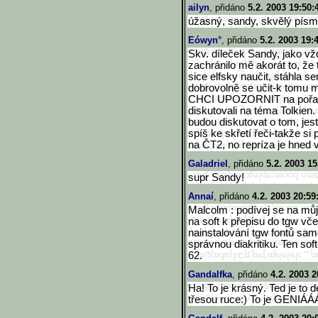
ailyn
, přidáno
5.2. 2003 19:50:
úžasný, sandy, skvělý písmo
Eówyn°
, přidáno
5.2. 2003 19:
Skv. díleček Sandy, jako vž
zachránilo mě akorát to, 
sice elfsky naučit, stáhla s
dobrovolně se učit-k tomu mě
CHCI UPOZORNIT na pořad 
diskutovali na téma Tolkien. 
budou diskutovat o tom, jestl
spíš ke skřetí řeči-takže s
na ČT2, no repríza je hned v
Galadriel
, přidáno
5.2. 2003 15
supr Sandy!
Annaí
, přidáno
4.2. 2003 20:59
Malcolm : podívej se na můj
na soft k přepisu do tgw vč
nainstalování tgw fontů sam
správnou diakritiku. Ten soft
62.
Gandalfka
, přidáno
4.2. 2003 2
Ha! To je krásný. Ted je to 
třesou ruce:) To je GENIÁÁ