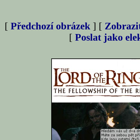
[
Předchozí obrázek
] [
Zobrazi
[
Poslat jako el