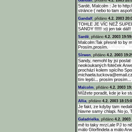
Gandalf
, přidáno
4.2. 2003 20:
Sardë, Malcolm : Je to http:
stránce ( nebo to tam aspoň
Gandalf
, přidáno
4.2. 2003 20:
TOHLE JE VÍC NEŽ SUPER
SANDY !!!!!! :o) jen tak dál!!
Sardë
, přidáno
4.2. 2003 19:59
Malcolm:Tak přesně to by m
Prosím,prosím.
Sírwen
, přidáno
4.2. 2003 19:2
Sandy, nemohl by jsi poslat
neokoukaných foteček Arwen
prochází kolem spícího Spo
michaela.tuckova@email.cz,
tím lepší... prosím prosím..
Malcolm
, přidáno
4.2. 2003 19
Můžete poradit, kde je ke s
Allia
, přidáno
4.2. 2003 18:15:
Je fakt, ze kdyby tam nedali
hlavne samy chlapi. No jo, 
Galadrielka
, přidáno
4.2. 2003
mě to taky mrzí,ale PJ to n
málo Glorfindela a málo Arw