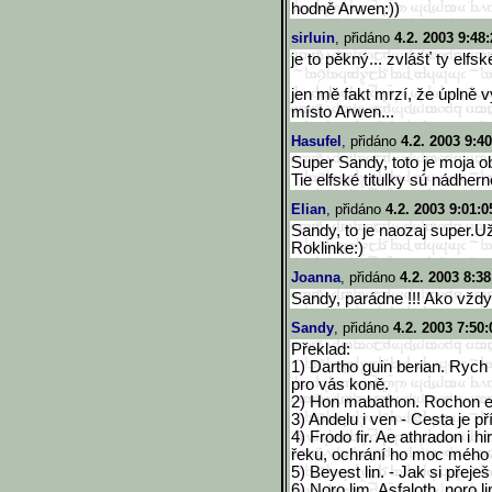
hodně Arwen:))
sirluin
, přidáno
4.2. 2003 9:48
je to pěkný... zvlášť ty elfské
jen mě fakt mrzí, že úplně vy
místo Arwen...
Hasufel
, přidáno
4.2. 2003 9:4
Super Sandy, toto je moja o
Tie elfské titulky sú nádher
Elian
, přidáno
4.2. 2003 9:01:0
Sandy, to je naozaj super
Roklinke:)
Joanna
, přidáno
4.2. 2003 8:38
Sandy, parádne !!! Ako vždy .
Sandy
, přidáno
4.2. 2003 7:50:
Překlad:
1) Dartho guin berian. Rych l
pro vás koně.
2) Hon mabathon. Rochon ell
3) Andelu i ven - Cesta je p
4) Frodo fir. Ae athradon i hi
řeku, ochrání ho moc mého l
5) Beyest lin. - Jak si přeješ
6) Noro lim, Asfaloth, noro l