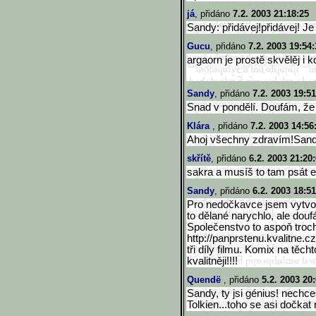
já
, přidáno
7.2. 2003 21:18:25
Sandy: přidávej!přidávej! Je 
Gucu
, přidáno
7.2. 2003 19:54:
argaorn je prostě skvělěj i 
Sandy
, přidáno
7.2. 2003 19:51
Snad v pondělí. Doufám, že
Klára
, přidáno
7.2. 2003 14:56
Ahoj všechny zdravím!Sandy
skřítě
, přidáno
6.2. 2003 21:20
sakra a musíš to tam psát e
Sandy
, přidáno
6.2. 2003 18:51
Pro nedočkavce jsem vytvoř
to dělané narychlo, ale douf
Společenstvo to aspoň troc
http://panprstenu.kvalitne.
tři díly filmu. Komix na těc
kvalitněji!!!!
Quendë
, přidáno
5.2. 2003 20
Sandy, ty jsi génius! nechc
Tolkien...toho se asi dočkat 