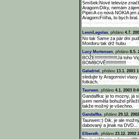
Smíšek:Nové televize značk
Aragorn:Díky, nemám záje
Pipin:A co nová NOKIA jen 
Aragorn:Fíííha, to bych bral.
LesniLegolas
, přidáno
4.7. 20
No tak Same za pár dní p
Mordoru tak drž hubu
Lucy Mortensen
, přidáno
8.5. 
BOŽE!!!!!!!!!!!!!!!!!!Já toho
BOMBOVĚ!!!!!!!!!!!!!!!!
Galadriel
, přidáno
13.1. 2003 1
sledujte ty Aragornovi vlasy
fotkách.
Taurwen
, přidáno
4.1. 2003 0:
Gandalfka: je to mozny, já 
jsem neměla bohužel příleži
takže možný je všechno.
Gandalfka
, přidáno
29.12. 200
Taurwen::) Dik, je ale možný,
dabovaný a jinak na DVD...
Elbereth
, přidáno
23.12. 2002 