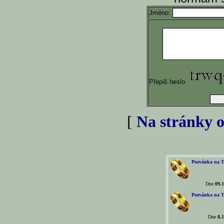
Jméno:
Přepiš heslo
[
Na stránky o
Pozvánka na T
Dne
09.1
Pozvánka na T
Dne
8.1