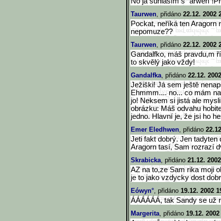
No ja súhlasím s "arwen"!Pro
Taurwen
, přidáno
22.12. 2002 
Pockat, neříká ten Aragorn n
nepomuze??
Taurwen
, přidáno
22.12. 2002 
Gandalfko, máš pravdu,m řík
to skvělý jako vždy!
Gandalfka
, přidáno
22.12. 200
Ježiški! Já sem ještě nenap
Ehmmm.... no... co mám nap
jo! Neksem si jistá ale mys
obrázku: Máš odvahu hobite. 
jedno. Hlavní je, že jsi ho h
Emer Eledhwen
, přidáno
22.12
Jeti fakt dobrý. Jen tadyten
Aragorn tasí, Sam rozrazí d
Skrabicka
, přidáno
21.12. 2002
AZ na to,ze Sam rika moji o
je to jako vzdycky dost dobr
Eówyn°
, přidáno
19.12. 2002 1
ÁÁÁÁÁÁ, tak Sandy se už ne
Margerita
, přidáno
19.12. 2002