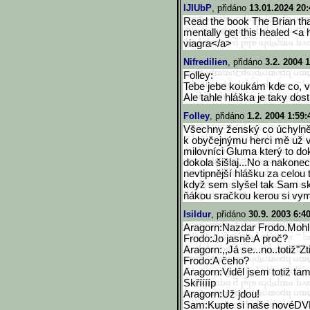
lJIUbP
, přidáno
13.01.2024 20:
Read the book The Brian th
mentally get this healed <a 
viagra</a>
Nifredilien
, přidáno
3.2. 2004 
Folley:
Tebe jebe koukám kde co, vi
Ale tahle hláška je taky dost
Folley
, přidáno
1.2. 2004 1:59:
Všechny ženský co úchylně
k obyčejnýmu herci mě už v
milovníci Gluma který to do
dokola šišlaj...No a nakone
nevtipnější hlášku za celou t
když sem slyšel tak Sam skol
ňákou sračkou kerou si vym
Isildur
, přidáno
30.9. 2003 6:4
Aragorn:Nazdar Frodo.Mohl
Frodo:Jo jasně.A proč?
Aragorn:,,Já se...no..totiž"Zt
Frodo:A čeho?
Aragorn:Viděl jsem totiž ta
Skřííííp
Aragorn:Už jdou!
Sam:Kupte si naše novéDVD.