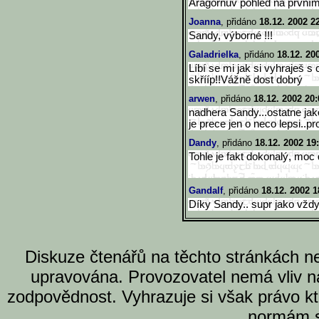
Aragornův pohled na prvním 
Joanna
, přidáno
18.12. 2002 2
Sandy, výborné !!!
Galadrielka
, přidáno
18.12. 20
Líbí se mi jak si vyhraješ 
skřííp!!Vážně dost dobrý
arwen
, přidáno
18.12. 2002 20:
nadhera Sandy...ostatne jak
je prece jen o neco lepsi..pr
Dandy
, přidáno
18.12. 2002 19
Tohle je fakt dokonalý, moc
Gandalf
, přidáno
18.12. 2002 1
Díky Sandy.. supr jako vždy 
Diskuze čtenářů na těchto stránkách n
upravována. Provozovatel nemá vliv n
zodpovědnost. Vyhrazuje si však právo k
normám s