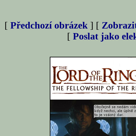
[
Předchozí obrázek
] [
Zobrazi
[
Poslat jako el