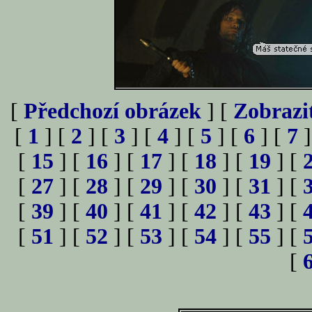
[
Předchozí obrázek
] [
Zobrazi
[
1
] [
2
] [
3
] [
4
] [
5
] [
6
] [
7
]
[
15
] [
16
] [
17
] [
18
] [
19
] [
[
27
] [
28
] [
29
] [
30
] [
31
] [
[
39
] [
40
] [
41
] [
42
] [
43
] [
[
51
] [
52
] [
53
] [
54
] [
55
] [
[