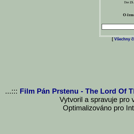
Dne
23.
O čem 
[
Všechny čl
...:::
Film Pán Prstenu - The Lord Of 
Vytvoril a spravuje pro
Optimalizováno pro Int