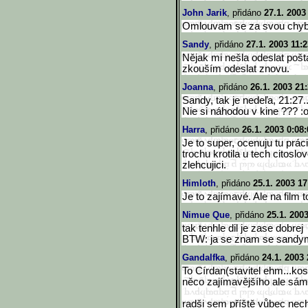
John Jarik
, přidáno
27.1. 2003
Omlouvam se za svou chybu.
Sandy
, přidáno
27.1. 2003 11:2
Nějak mi nešla odeslat pošt
zkouším odeslat znovu.
Joanna
, přidáno
26.1. 2003 21
Sandy, tak je nedeľa, 21:27...
Nie si náhodou v kine ??? :o
Harra
, přidáno
26.1. 2003 0:08:
Je to super, ocenuju tu prác
trochu krotila u tech citosl
zlehcujici.
Himloth
, přidáno
25.1. 2003 17
Je to zajímavé. Ale na film 
Nimue Que
, přidáno
25.1. 200
tak tenhle dil je zase dobrej
BTW: ja se znam se sandym 
Gandalfka
, přidáno
24.1. 2003 
To Círdan(stavitel ehm...ko
něco zajímavějšího ale sám 
radši sem příště vůbec nec