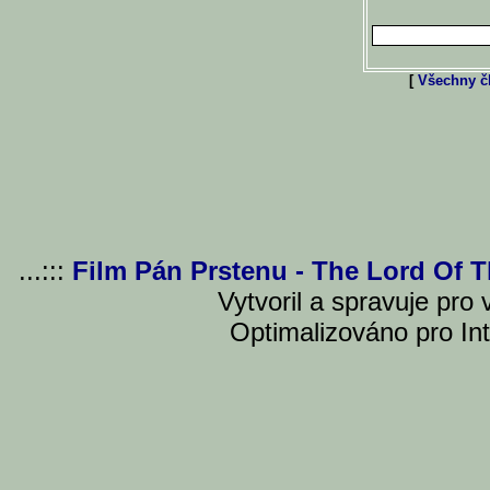
[
Všechny čl
...:::
Film Pán Prstenu - The Lord Of 
Vytvoril a spravuje pro
Optimalizováno pro Int