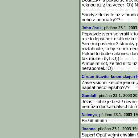
Dodatek> a pokad se trochu 
reknou az zitra vecer :O)) 
Sandy> delas to uz z prodlo
nebo z normalky??
John Jarik
, přidáno
23.1. 2003
Popravde jsem se vratil k t
a je to lepsi nez cist knizku.
Sice mi posledni 3 stranky pr
roztahnute, to by komix neust
Pokad to bude nakonec dano 
tak muze i byt :O))
A musim rict, ze ted si to u
nezapomel. :O)
Círdan Stavitel kosmickejch l
Zase všichni kecáte jenom,
napsat něco lepšího???
Gandalf
, přidáno
23.1. 2003 20
Jéžiš - tohle je best ! neví
nemůžu dočkat dalších díl
Nelenya
, přidáno
23.1. 2003 19
Božíííííííííííííí
Joanna
, přidáno
23.1. 2003 19
Super! Opäť veľmi chválim !