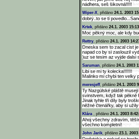
nádhera, seš šikovná!!!!!
Wiper-X
, přidáno
24.1. 2003 15
dobrý..to se ti povedlo...Sa
Krtek
, přidáno
24.1. 2003 15:13
Moc pěkný moc, ale kdy bu
Rettry
, přidáno
24.1. 2003 14:2
Dneska sem to zacal cist je
napad co by si zaslouzil vyd
)uz se tesim az vyjde dalsi s
Saruman
, přidáno
24.1. 2003 1
Libi se mi ty kolecka!!!!!!!
Malinko mi chybi ten velky 
meresjeff
, přidáno
24.1. 2003 9
Ty Nazgúlské pláště musej
svinstvem, když tak pěkně hoř
Jinak tyhle tři díly byly tro
něžné čtenářky, aby si užil
Klára
, přidáno
24.1. 2003 8:42
Ahoj všechny zdravím, těším 
všechno kompletní!
John Jarik
, přidáno
23.1. 2003