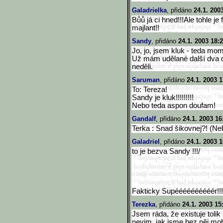
Galadrielka
, přidáno
24.1. 200
Bůů já ci hned!!!Ale tohle j
majlant!!
Sandy
, přidáno
24.1. 2003 18:
Jo, jo, jsem kluk - teda mom
Už mám udělané další dva d
neděli.
Saruman
, přidáno
24.1. 2003 1
To: Tereza!
Sandy je kluk!!!!!!!!!
Nebo teda aspon doufam!
Gandalf
, přidáno
24.1. 2003 16
Terka : Snad šikovnej?! (Ne
Galadriel
, přidáno
24.1. 2003 1
to je bezva Sandy !!!/
Fakticky Supéééééééééér!!!
Terezka
, přidáno
24.1. 2003 15
Jsem ráda, že existuje tolik
nevim, jak jsme bez něj mohli