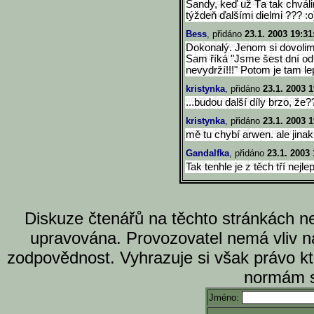
Sandy, keď už Ťa tak chváli
týždeň ďalšími dielmi ??? :o
Bess
, přidáno
23.1. 2003 19:31
Dokonalý. Jenom si dovolim 
Sam říká "Jsme šest dní od 
nevydrží!!!" Potom je tam 
kristynka
, přidáno
23.1. 2003 1
...budou další díly brzo, že?
kristynka
, přidáno
23.1. 2003 1
mě tu chybí arwen. ale jina
Gandalfka
, přidáno
23.1. 2003 
Tak tenhle je z těch tří nejle
Diskuze čtenářů na těchto stránkách n
upravována. Provozovatel nemá vliv n
zodpovědnost. Vyhrazuje si však právo k
normám s
Jméno: