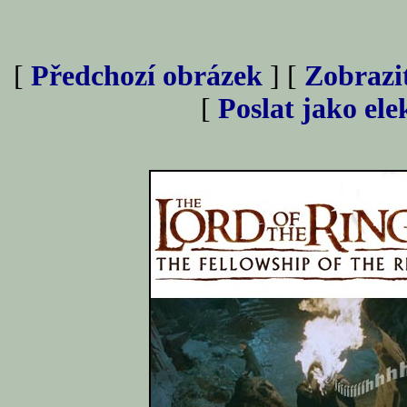
[
Předchozí obrázek
] [
Zobrazi
[
Poslat jako el