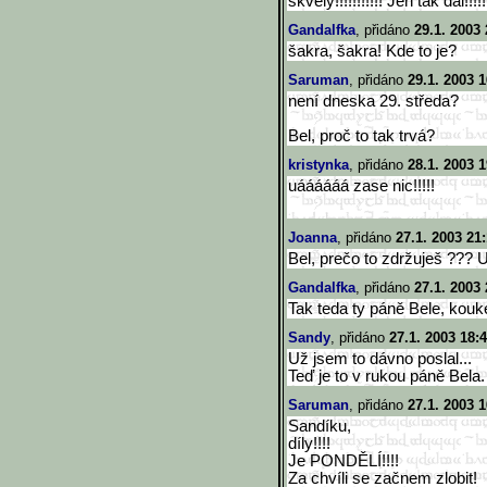
skvelý!!!!!!!!!!! Jen tak dál!!!!!!
Gandalfka
, přidáno
29.1. 2003 
šakra, šakra! Kde to je?
Saruman
, přidáno
29.1. 2003 1
není dneska 29. středa?
Bel, proč to tak trvá?
kristynka
, přidáno
28.1. 2003 1
uáááááá zase nic!!!!!
Joanna
, přidáno
27.1. 2003 21
Bel, prečo to zdržuješ ??? 
Gandalfka
, přidáno
27.1. 2003 
Tak teda ty páně Bele, koukej
Sandy
, přidáno
27.1. 2003 18:
Už jsem to dávno poslal...
Teď je to v rukou páně Bela.
Saruman
, přidáno
27.1. 2003 1
Sandíku,
díly!!!!
Je PONDĚLÍ!!!!
Za chvíli se začnem zlobit!