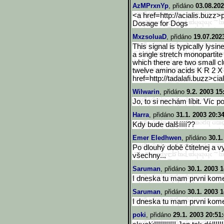
AzMPrxnYp
, přidáno
03.08.202
<a href=http://acialis.buzz>
Dosage for Dogs
MxzsoluaD
, přidáno
19.07.202
This signal is typically lysi
a single stretch monopartite
which there are two small cl
twelve amino acids K R 2 X
href=http://tadalafi.buzz>c
ia
Wilwarin
, přidáno
9.2. 2003 15
Jo, to si nechám líbit. Víc p
Harra
, přidáno
31.1. 2003 20:3
Kdy bude dalšíííí??
Emer Eledhwen
, přidáno
30.1.
Po dlouhý době čtitelnej a v
všechny...
Saruman
, přidáno
30.1. 2003 1
I dneska tu mam prvni koment
Saruman
, přidáno
30.1. 2003 1
I dneska tu mam prvni koment
poki
, přidáno
29.1. 2003 20:51