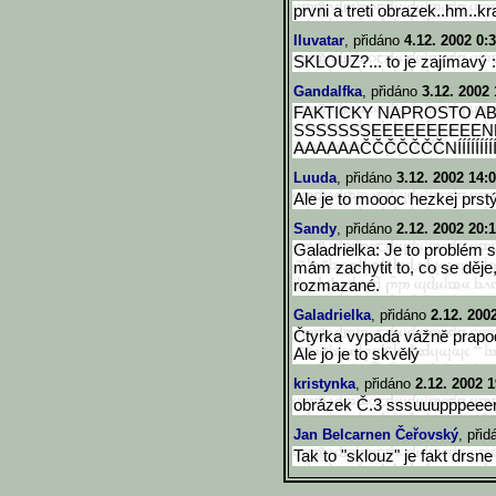
prvni a treti obrazek..hm..kr
Iluvatar
, přidáno
4.12. 2002 0:
SKLOUZ?... to je zajímavý 
Gandalfka
, přidáno
3.12. 2002 
FAKTICKY NAPROSTO A
SSSSSSSEEEEEEEEEEN
AAAAAAČČČČČČČNÍÍÍÍÍÍÍÍÍÍ
Luuda
, přidáno
3.12. 2002 14:
Ale je to moooc hezkej pr
Sandy
, přidáno
2.12. 2002 20:
Galadrielka: Je to problém 
mám zachytit to, co se děje,
rozmazané.
Galadrielka
, přidáno
2.12. 200
Čtyrka vypadá vážně prapod
Ale jo je to skvělý
kristynka
, přidáno
2.12. 2002 1
obrázek Č.3 sssuuupppeeerrr
Jan Belcarnen Čeřovský
, při
Tak to "sklouz" je fakt drsne