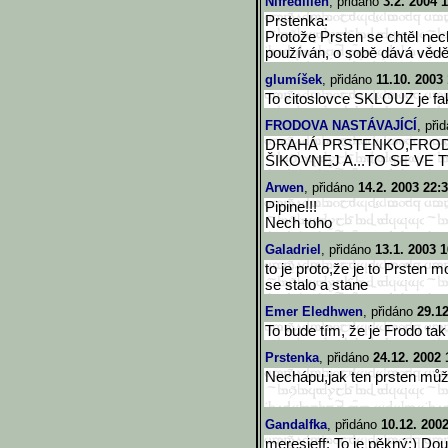
Nifredilien
, přidáno
3.2. 2004 
Prstenka:
Protože Prsten se chtěl necha
používán, o sobě dává vědě
glumíšek
, přidáno
11.10. 2003 
To citoslovce SKLOUZ je fa
FRODOVA NASTÁVAJÍCÍ
, při
DRAHÁ PRSTENKO,FROD
ŠIKOVNEJ A...TO SE VE 
Arwen
, přidáno
14.2. 2003 22:
Pipine!!!
Nech toho
Galadriel
, přidáno
13.1. 2003 1
to je proto,že je to Prsten 
se stalo a stane
Emer Eledhwen
, přidáno
29.12
To bude tím, že je Frodo tak p
Prstenka
, přidáno
24.12. 2002 
Nechápu,jak ten prsten můž
Gandalfka
, přidáno
10.12. 200
meresjeff: To je pěkný:) Dou