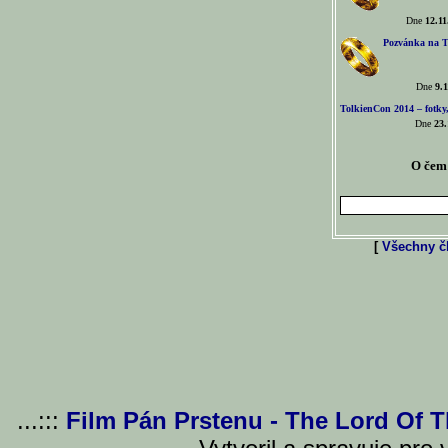
Dne
12.11
Pozvánka na T
Dne
9.1
TolkienCon 2014 – fotky,
Dne
23.
O čem 
[
Všechny čl
...:::
Film Pán Prstenu - The Lord Of 