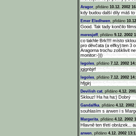
Aragor
, přidáno
10.12. 2002 16
kdy budou další díly máš to
Emer Eledhwen
, přidáno
10.12
Good. Tak tady končilo films
meresjeff
, přidáno
9.12. 2002 
co takhle Brk!!!! místo sklouz
pro děvčata (a elfky):ten 3
Aragorna trochu zošklivit ne
monitor:-)))
legoles
, přidáno
7.12. 2002 14
jgjgnbjrf
legoles
, přidáno
7.12. 2002 14
hfjgirj
Devilish cat
, přidáno
4.12. 200
Sklouz! Ha ha ha:) Dobrý
Gandalfka
, přidáno
4.12. 2002 
souhlasím s arwen i s Margeri
Margerita
, přidáno
4.12. 2002 
Hlavně ten třetí obrázek... 
arwen
, přidáno
4.12. 2002 13:1