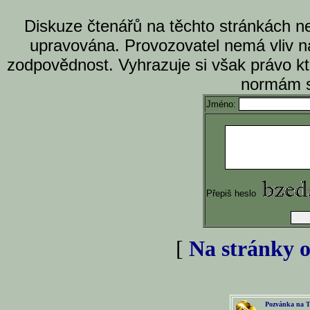
Diskuze čtenářů na těchto stránkách n
upravována. Provozovatel nemá vliv n
zodpovědnost. Vyhrazuje si však právo k
normám s
Jméno:
Přepiš heslo
[
Na stránky o
Pozvánka na T