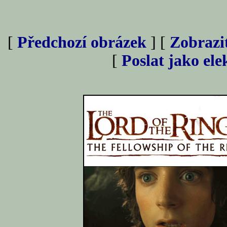
[
Předchozí obrázek
] [
Zobrazi
[
Poslat jako el