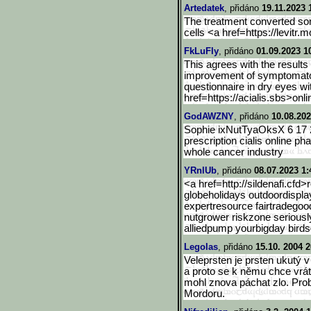
Artedatek
, přidáno
19.11.2023 
The treatment converted s
cells <a href=https://levitr
FkLuFly
, přidáno
01.09.2023 1
This agrees with the results 
improvement of symptomato
questionnaire in dry eyes wi
href=https://acialis.sbs>on
l
GodAWZNY
, přidáno
10.08.202
Sophie ixNutTyaOksX 6 17 2
prescription cialis online p
whole cancer industry
YRnlUb
, přidáno
08.07.2023 1:
<a href=http://sildenafi.cfd>r
globeholidays outdoordispla
expertresource fairtradego
nutgrower riskzone seriousl
alliedpump yourbigday bird
Legolas
, přidáno
15.10. 2004 2
Veleprsten je prsten ukutý
a proto se k němu chce vrát
mohl znova páchat zlo. Prob
Mordoru.