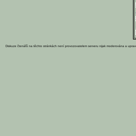
Diskuze čtenářů na těchto stránkách není provozovatelem serveru nijak moderována a uprav