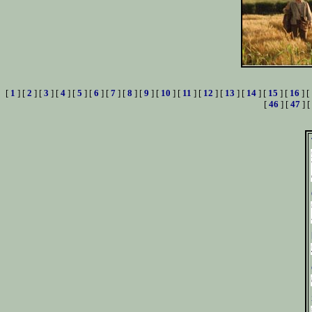
[
1
] [
2
] [
3
] [
4
] [
5
] [
6
] [
7
] [
8
] [
9
] [
10
] [
11
] [
12
] [
13
] [
14
] [
15
] [
16
] [
[
46
] [
47
] [