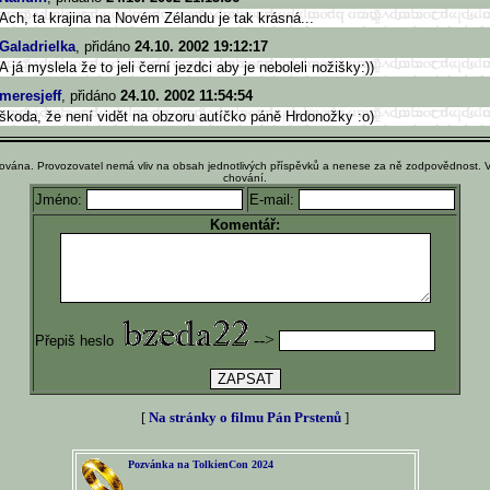
Ach, ta krajina na Novém Zélandu je tak krásná...
Galadrielka
, přidáno
24.10. 2002 19:12:17
A já myslela že to jeli černí jezdci aby je neboleli nožišky:))
meresjeff
, přidáno
24.10. 2002 11:54:54
škoda, že není vidět na obzoru autíčko páně Hrdonožky :o)
ována. Provozovatel nemá vliv na obsah jednotlivých příspěvků a nenese za ně zodpovědnost. 
chování.
Jméno:
E-mail:
Komentář:
-->
Přepiš heslo
[
Na stránky o filmu Pán Prstenů
]
Pozvánka na TolkienCon 2024