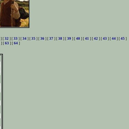
] [
32
] [
33
] [
34
] [
35
] [
36
] [
37
] [
38
] [
39
] [
40
] [
41
] [
42
] [
43
] [
44
] [
45
]
] [
63
] [
64
]