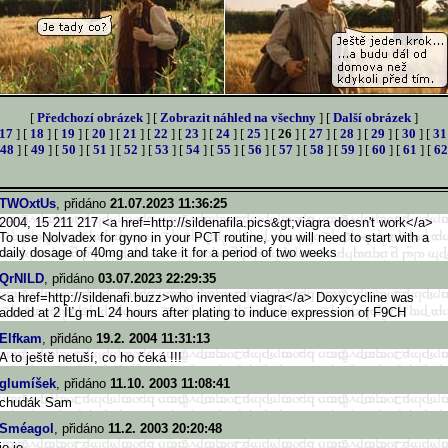
[
Předchozí obrázek
] [
Zobrazit náhled na všechny
] [
Další obrázek
]
17
] [
18
] [
19
] [
20
] [
21
] [
22
] [
23
] [
24
] [
25
] [
26
] [
27
] [
28
] [
29
] [
30
] [
31
48
] [
49
] [
50
] [
51
] [
52
] [
53
] [
54
] [
55
] [
56
] [
57
] [
58
] [
59
] [
60
] [
61
] [
62
TWOxtUs
, přidáno
21.07.2023 11:36:25
2004, 15 211 217 <a href=http://sildenafila.pics&g
t;viagra doesn't work</a>
To use Nolvadex for gyno in your PCT routine, you will need to start with a
daily dosage of 40mg and take it for a period of two weeks
QrNILD
, přidáno
03.07.2023 22:29:35
<a href=http://sildenafi.buzz>
who invented viagra</a> Doxycycline was
added at 2 ÎĽg mL 24 hours after plating to induce expression of F9CH
Elfkam
, přidáno
19.2. 2004 11:31:13
A to ještě netuší, co ho čeká !!!
glumíšek
, přidáno
11.10. 2003 11:08:41
chudák Sam
Sméagol
, přidáno
11.2. 2003 20:20:48
jo,jo