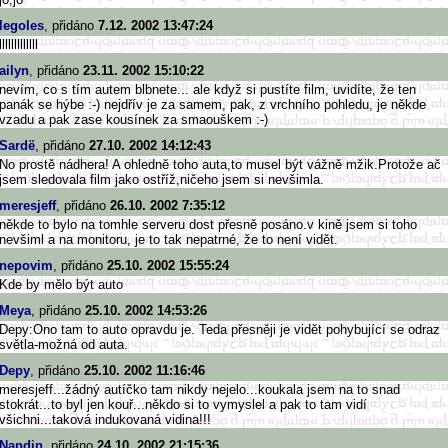
legoles
, přidáno
7.12. 2002 13:47:24
lllllllllllll
ailyn
, přidáno
23.11. 2002 15:10:22
nevím, co s tím autem blbnete... ale když si pustíte film, uvidíte, že ten
panák se hýbe :-) nejdřív je za samem, pak, z vrchního pohledu, je někde
vzadu a pak zase kousínek za smaouškem :-)
Sardë
, přidáno
27.10. 2002 14:12:43
No prostě nádhera! A ohledně toho auta,to musel být vážně mžik.Protože ač
jsem sledovala film jako ostříž,ničeho jsem si nevšimla.
meresjeff
, přidáno
26.10. 2002 7:35:12
někde to bylo na tomhle serveru dost přesně posáno.v kině jsem si toho
nevšiml a na monitoru, je to tak nepatrné, že to není vidět.
nepovim
, přidáno
25.10. 2002 15:55:24
Kde by mělo být auto
Meya
, přidáno
25.10. 2002 14:53:26
Depy:Ono tam to auto opravdu je. Teda přesněji je vidět pohybující se odraz
světla-možná od auta.
Depy
, přidáno
25.10. 2002 11:16:46
meresjeff...žádný autíčko tam nikdy nejelo...koukala jsem na to snad
stokrát...to byl jen kouř...někdo si to vymyslel a pak to tam vidí
všichni...taková indukovaná vidina!!!
Nandin
, přidáno
24.10. 2002 21:15:36