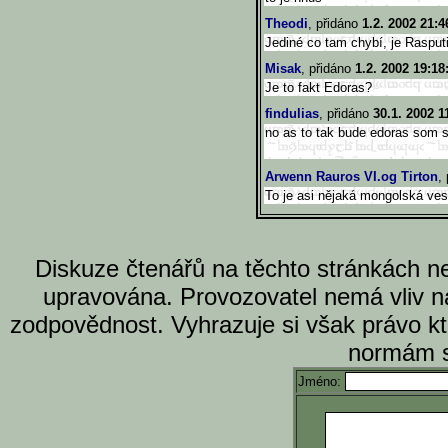
Theodi
, přidáno
1.2. 2002 21:4
Jediné co tam chybí, je Rasput
Misak
, přidáno
1.2. 2002 19:18
Je to fakt Edoras?
findulias
, přidáno
30.1. 2002 1
no as to tak bude edoras som s
Arwenn Rauros VI.og Tirton
,
To je asi nějaká mongolská vesn
Diskuze čtenářů na těchto stránkách n
upravována. Provozovatel nemá vliv n
zodpovědnost. Vyhrazuje si však právo k
normám s
Jméno: