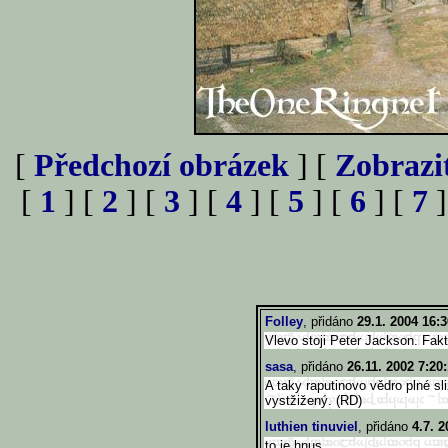
[
Předchozí obrázek
] [
Zobrazi
[
1
] [
2
] [
3
] [
4
] [
5
] [
6
] [
7
]
Folley
, přidáno
29.1. 2004 16:3
Vlevo stoji Peter Jackson. Fakt
sasa
, přidáno
26.11. 2002 7:20
A taky raputinovo vědro plné s
vystžižený. (RD)
luthien tinuviel
, přidáno
4.7. 2
to je hnus