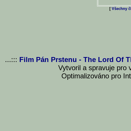
[
Všechny čl
...:::
Film Pán Prstenu - The Lord Of 
Vytvoril a spravuje pro
Optimalizováno pro Int