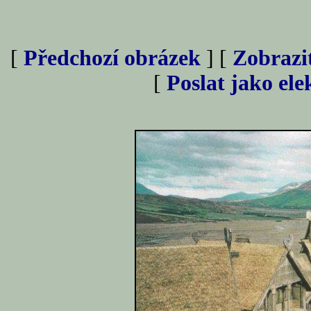
[
Předchozí obrázek
] [
Zobrazi
[
Poslat jako el