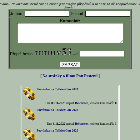
ována. Provozovatel nemá vliv na obsah jednotlivých příspěvků a nenese za ně zodpovědnost. 
chování.
Jméno:
E-mail:
Komentář:
-->
Přepiš heslo
[
Na stránky o filmu Pán Prstenů
]
Pozvánka na TolkienCon 2024
Dne
09.11.2023
napsal
Belcarnen
, celkem komentářů:
0
Pozvánka na TolkienCon 2023
Dne
8.11.2022
napsal
Belcarnen
, celkem komentářů:
3
Pozvánka na TolkienCon 2020