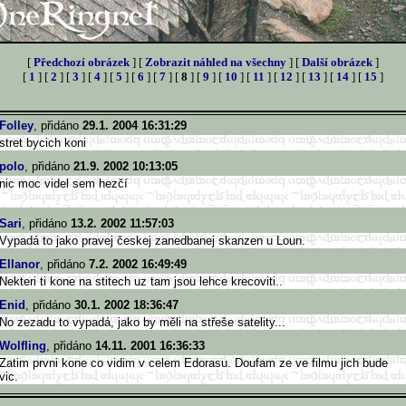
[
Předchozí obrázek
] [
Zobrazit náhled na všechny
] [
Další obrázek
]
[
1
] [
2
] [
3
] [
4
] [
5
] [
6
] [
7
] [
8
] [
9
] [
10
] [
11
] [
12
] [
13
] [
14
] [
15
]
Folley
, přidáno
29.1. 2004 16:31:29
stret bycich koni
polo
, přidáno
21.9. 2002 10:13:05
nic moc videl sem hezčí
Sari
, přidáno
13.2. 2002 11:57:03
Vypadá to jako pravej českej zanedbanej skanzen u Loun.
Ellanor
, přidáno
7.2. 2002 16:49:49
Nekteri ti kone na stitech uz tam jsou lehce krecoviti..
Enid
, přidáno
30.1. 2002 18:36:47
No zezadu to vypadá, jako by měli na střeše satelity...
Wolfling
, přidáno
14.11. 2001 16:36:33
Zatim prvni kone co vidim v celem Edorasu. Doufam ze ve filmu jich bude
vic.