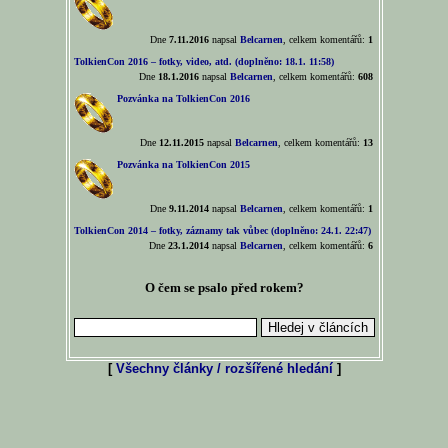
Dne
7.11.2016
napsal
Belcarnen
, celkem komentářů:
1
TolkienCon 2016 – fotky, video, atd. (doplněno: 18.1. 11:58)
Dne
18.1.2016
napsal
Belcarnen
, celkem komentářů:
608
Pozvánka na TolkienCon 2016
Dne
12.11.2015
napsal
Belcarnen
, celkem komentářů:
13
Pozvánka na TolkienCon 2015
Dne
9.11.2014
napsal
Belcarnen
, celkem komentářů:
1
TolkienCon 2014 – fotky, záznamy tak vůbec (doplněno: 24.1. 22:47)
Dne
23.1.2014
napsal
Belcarnen
, celkem komentářů:
6
O čem se psalo před rokem?
[
Všechny články / rozšířené hledání
]