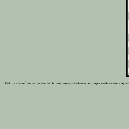
Diskuze čtenářů na těchto stránkách není provozovatelem serveru nijak moderována a uprav