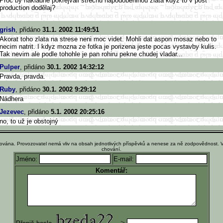
Proč by nakladně pokrejvali střechu napodobeninou zlata když to v post
production dodělaj?
grish
, přidáno
31.1. 2002 11:49:51
Akorat toho zlata na strese neni moc videt. Mohli dat aspon mosaz nebo to
necim natrit. I kdyz mozna ze fotka je porizena jeste pocas vystavby kulis.
Tak nevim ale podle tohohle je pan rohiru pekne chudej vladar...
Pulper
, přidáno
30.1. 2002 14:32:12
Pravda, pravda.
Ruby
, přidáno
30.1. 2002 9:29:12
Nádhera
Jezevec
, přidáno
5.1. 2002 20:25:16
no, to už je obstojný
ována. Provozovatel nemá vliv na obsah jednotlivých příspěvků a nenese za ně zodpovědnost. 
chování.
Jméno:
E-mail:
Komentář:
-->