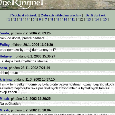
[
Předchozí obrázek
] [
Zobrazit náhled na všechny
] [
Další obrázek
]
[
1
] [
2
] [
3
] [
4
] [
5
] [
6
] [
7
] [
8
] [
9
] [
10
] [
11
] [
12
] [
13
] [
14
] [
15
]
Sardë
, přidáno
7.2. 2004 20:09:26
Neni co dodat, proste nadhera
Folley
, přidáno
29.1. 2004 16:21:30
proc nemuze byt muj dum anonymni?
Heluviell
, přidáno
6.1. 2003 15:36:27
Já stejně budu bydlet na stromě
sasa
, přidáno
26.11. 2002 7:21:49
dobrej squat
krishna
, přidáno
11.3. 2002 15:37:15
Tam v tom velkym domě by byla určitě bezva hostina možná i bejvák, škoda
že kolem neprotejká řeka postavil bych z toho mlejn a bydlel bych tam se
svojí ženou.
Misak
, přidáno
1.2. 2002 19:20:25
Na počítačích.
Misak
, přidáno
1.2. 2002 19:20:04