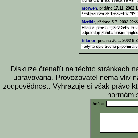
Kurna Gamlingu zveda se vitr...
morwen
, přidáno
17.11. 2002 1
česi jsou vsude i staveli v PP
Merlkir
, přidáno
5.7. 2002 22:2
Ellanor: proč asi, že? žeby to 
odpovídají zhruba našim anglo
Ellanor
, přidáno
30.1. 2002 8:2
Tady to spis trochu pripomina 
Diskuze čtenářů na těchto stránkách n
upravována. Provozovatel nemá vliv n
zodpovědnost. Vyhrazuje si však právo k
normám s
Jméno: