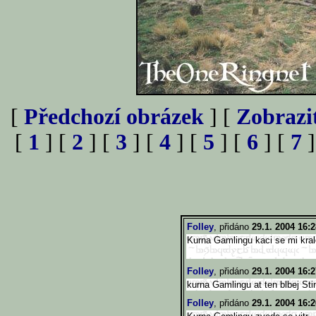
[
Předchozí obrázek
] [
Zobrazi
[
1
] [
2
] [
3
] [
4
] [
5
] [
6
] [
7
]
Folley
, přidáno
29.1. 2004 16:2
Kurna Gamlingu kaci se mi kral
Folley
, přidáno
29.1. 2004 16:2
kurna Gamlingu at ten blbej St
Folley
, přidáno
29.1. 2004 16:2