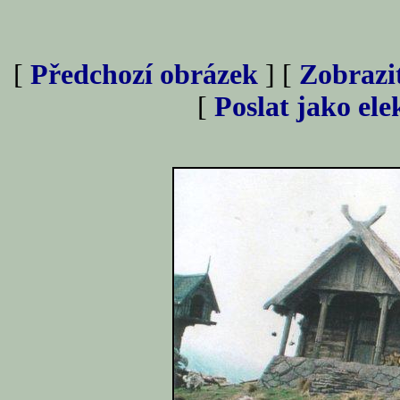
[
Předchozí obrázek
] [
Zobrazi
[
Poslat jako el