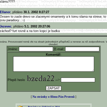
slámu????
Ellanor
, přidáno
30.1. 2002 8:27:27
Ovsem to zasle drevo se zlacenymi ornamenty a k tomu slama na strese, to
jsou paradoxy...:-)
Jezevec
, přidáno
5.1. 2002 20:27:06
záchod? furt rovně a na tom kopci je budka
ována. Provozovatel nemá vliv na obsah jednotlivých příspěvků a nenese za ně zodpovědnost. 
chování.
Jméno:
E-mail:
Komentář:
-->
Přepiš heslo
[
Na stránky o filmu Pán Prstenů
]
Pozvánka na TolkienCon 2024