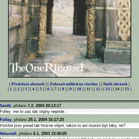
[
Předchozí obrázek
] [
Zobrazit náhled na všechny
] [
Další obrázek
]
[
1
] [
2
] [
3
] [
4
] [
5
] [
6
] [
7
] [
8
] [
9
] [
10
] [
11
] [
12
] [
13
] [
14
] [
15
]
Sardë
, přidáno
7.2. 2004 20:13:17
Folley: me to zas tak vtipny nepride...
Folley
, přidáno
29.1. 2004 16:17:25
Vsichni jsou porad tak hrozne vtipni, takze to asi musim byt taky, ne?
Heluviell
, přidáno
6.1. 2003 15:40:05