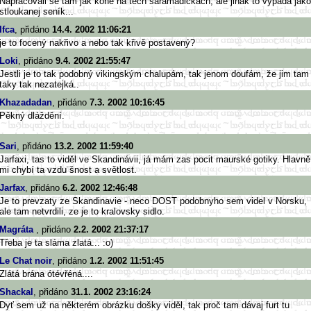
Napracovali se tam jak koně na těch šaramádičkách, ale jinak to vypadá jako
stloukanej seník...
Ifca
, přidáno
14.4. 2002 11:06:21
je to focený nakřivo a nebo tak křivě postavený?
Loki
, přidáno
9.4. 2002 21:55:47
Jestli je to tak podobný vikingským chalupám, tak jenom doufám, že jim tam
taky tak nezatejká..
Khazadadan
, přidáno
7.3. 2002 10:16:45
Pěkný dláždění.
Sari
, přidáno
13.2. 2002 11:59:40
Jarfaxi, tas to viděl ve Skandinávii, já mám zas pocit maurské gotiky. Hlavně
mi chybí ta vzdu¨šnost a světlost.
Jarfax
, přidáno
6.2. 2002 12:46:48
Je to prevzaty ze Skandinavie - neco DOST podobnyho sem videl v Norsku,
ale tam netvrdili, ze je to kralovsky sidlo.
Magráta
, přidáno
2.2. 2002 21:37:17
Třeba je ta sláma zlatá... :o)
Le Chat noir
, přidáno
1.2. 2002 11:51:45
Zlátá brána ótévřéná....
Shackal
, přidáno
31.1. 2002 23:16:24
Dyť sem už na některém obrázku došky viděl, tak proč tam dávaj furt tu