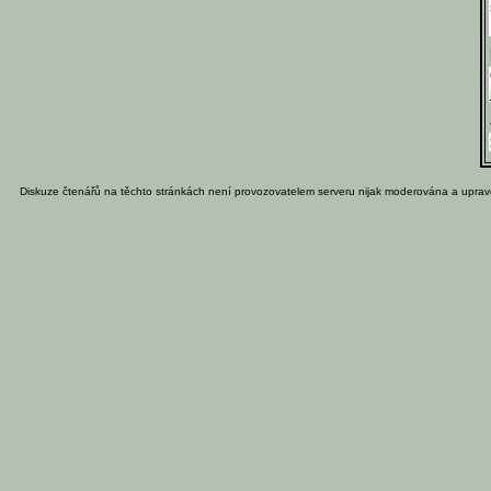
Diskuze čtenářů na těchto stránkách není provozovatelem serveru nijak moderována a uprav