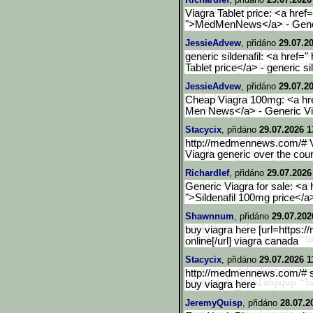
Viagra Tablet price: <a hr
">MedMenNews</a> - Generi
JessieAdvew
, přidáno
29.07.2
generic sildenafil: <a href
Tablet price</a> - generic sil
JessieAdvew
, přidáno
29.07.2
Cheap Viagra 100mg: <a hr
Men News</a> - Generic Via
Stacycix
, přidáno
29.07.2026 1
http://medmennews.com/# Vi
Viagra generic over the cou
Richardlef
, přidáno
29.07.2026
Generic Viagra for sale: <
">Sildenafil 100mg price</a>
Shawnnum
, přidáno
29.07.202
buy viagra here [url=https
online[/url] viagra canada
Stacycix
, přidáno
29.07.2026 1
http://medmennews.com/# sil
buy viagra here
JeremyQuisp
, přidáno
28.07.2