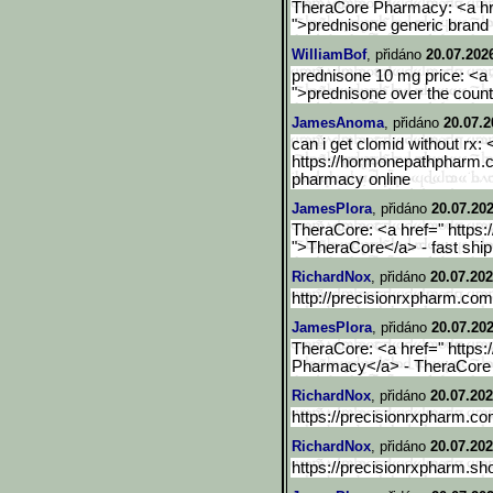
TheraCore Pharmacy: <a hre
">prednisone generic bran
WilliamBof
, přidáno
20.07.202
prednisone 10 mg price: <a 
">prednisone over the coun
JamesAnoma
, přidáno
20.07.2
can i get clomid without rx: 
https://hormonepathpharm
pharmacy online
JamesPlora
, přidáno
20.07.202
TheraCore: <a href=" https
">TheraCore</a> - fast shi
RichardNox
, přidáno
20.07.202
http://precisionrxpharm.com/
JamesPlora
, přidáno
20.07.202
TheraCore: <a href=" https
Pharmacy</a> - TheraCore
RichardNox
, přidáno
20.07.202
https://precisionrxpharm.
RichardNox
, přidáno
20.07.202
https://precisionrxpharm.sh