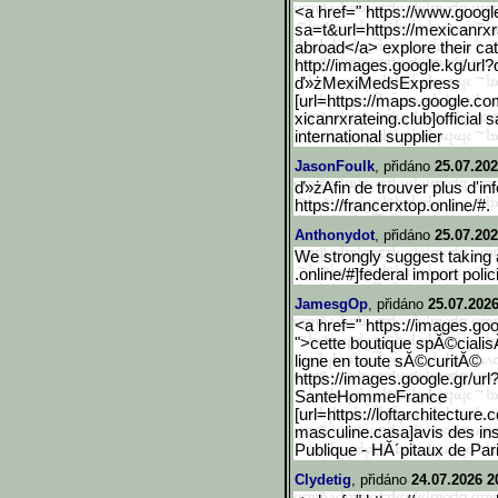
<a href=" https://www.googl
sa=t&url=https://mexicanrxr
abroad</a> explore their ca
http://images.google.kg/u
rl?
ď»żMexiMedsExpress
[url=https://maps.google.
com
xicanrxrateing.club]official 
international supplier
JasonFoulk
, přidáno
25.07.202
ď»żAfin de trouver plus d'i
https://francerxtop.online/#.
Anthonydot
, přidáno
25.07.202
We strongly suggest taking 
.online/#]federal import poli
JamesgOp
, přidáno
25.07.2026
<a href=" https://images.goo
">cette boutique spĂ©cial
ligne en toute sĂ©curitĂ©
https://images.google.gr/
url
SanteHommeFrance
[url=https://loftarchitec
ture.
masculine.casa]avis des in
Publique - HĂ´pitaux de Par
Clydetig
, přidáno
24.07.2026 2