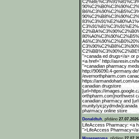
C2%BE%C3%91%81%C3
90%C2%B0%C3%90%C2
B6%C3%90%C2%B5%C3
90%C2%B8%C3%90%C2
83%C3%91%E2%80%A1%
C3%91%81%C3%91%E2%
C2%BA%C3%90%C2%B0
80%A0%C3%90%C2%B5%
A6%C3%90%C2%B0%20
C3%90%C2%B8%C3%90
C2%BB%C3%90%C2%BE
">canada ed drugs</a> or ph
<a href=" http://asresin.c
">canadian pharmacy meds
http://906090.4-germany.d
e/
/evernorthpharm.com canad
https://armandohart.com/us
canadian drugstore
[url=https://images.googl
e.c
orthpharm.com]northwest ca
canadian pharmacy and [ur
munity/yicjzydmdw]canada ph
pharmacy online store
Donaldtuh
, přidáno
27.07.2026
LifeAccess Pharmacy: <a hr
">LifeAccess Pharmacy</a> 
Moseswroms
, přidáno
27.07.2