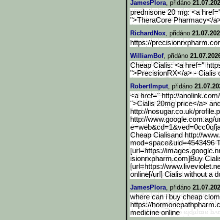
JamesPlora
, přidáno
21.07.202
prednisone 20 mg: <a href=
">TheraCore Pharmacy</a>
RichardNox
, přidáno
21.07.202
https://precisionrxpharm.c
WilliamBof
, přidáno
21.07.202
Cheap Cialis: <a href=" htt
">PrecisionRX</a> - Cialis 
RobertImput
, přidáno
21.07.20
<a href=" http://anolink.com/
">Cialis 20mg price</a> and 
http://nosugar.co.uk/profile.p
http://www.google.com.ag/
u
e=web&cd=1&ved=0cc0qfja
Cheap Cialisand http://ww
mod=space&uid=4543496 Tad
[url=https://images.googl
e.n
isionrxpharm.com]Buy Cialis 
[url=https://www.liveviolet.n
online[/url] Cialis without a 
JamesPlora
, přidáno
21.07.202
where can i buy cheap clomi
https://hormonepathpharm
medicine online