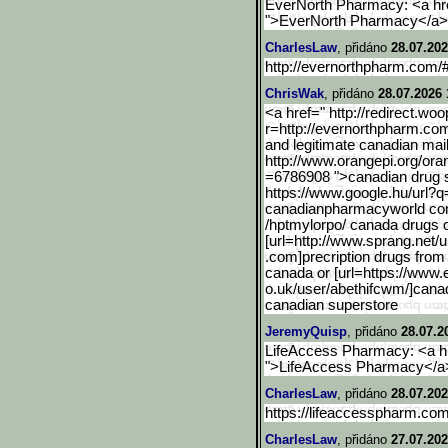
EverNorth Pharmacy: <a hre
">EverNorth Pharmacy</a>
CharlesLaw
, přidáno
28.07.202
http://evernorthpharm.com
ChrisWak
, přidáno
28.07.2026 
<a href=" http://redirect.wo
r=http://evernorthpharm.co
and legitimate canadian mai
http://www.orangepi.org/ora
=6786908 ">canadian drug 
https://www.google.hu/url
?q
canadianpharmacyworld com 
/hptmylorpo/ canada drugs o
[url=http://www.sprang.ne
t/
.com]precription drugs from
canada or [url=https://www
o.uk/user/abethifcwm/]cana
canadian superstore
JeremyQuisp
, přidáno
28.07.2
LifeAccess Pharmacy: <a hr
">LifeAccess Pharmacy</a>
CharlesLaw
, přidáno
28.07.202
https://lifeaccesspharm.c
CharlesLaw
, přidáno
27.07.202