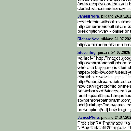
/user/iecspcykxx/]can you b
clomid without insurance
JamesPlora
, přidáno
24.07.202
cost clomid without insuranc
https://hormonepathpharm.c
prescription</a> - online p
RichardNox
, přidáno
24.07.202
https://theracorepharm.co
Stevenlug
, přidáno
24.07.2026
<a href=" http://images.goog
https://hormonepathpharm.
where to buy generic clomid 
https://bold-kw.com/user/zyt
clomid pills</a>
http://chartstream.net/re
dir
how can i get clomid online 
r/gfwebmlxxm/videos can you
[url=http://alt1.toolbarq
ueries
s://hormonepathpharm.com]ord
and [url=http://sotoycasal.
prescription[/url] how to get 
JamesPlora
, přidáno
24.07.202
PrecisionRX Pharmacy: <a h
">Buy Tadalafil 20mg</a> -