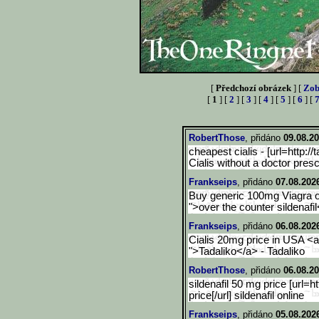
[
Předchozí obrázek
] [
Zob
[
1
] [
2
] [
3
] [
4
] [
5
] [
6
] [
RobertThose
, přidáno
09.08.20
cheapest cialis - [url=http:/
Cialis without a doctor presc
Frankseips
, přidáno
07.08.202
Buy generic 100mg Viagra onl
">over the counter sildenafil<
Frankseips
, přidáno
06.08.202
Cialis 20mg price in USA <a 
">Tadaliko</a> - Tadaliko
RobertThose
, přidáno
06.08.20
sildenafil 50 mg price [url=ht
price[/url] sildenafil online
Frankseips
, přidáno
05.08.202