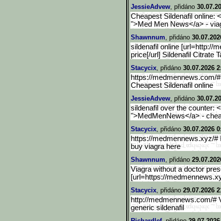
JessieAdvew
, přidáno
30.07.2
Cheapest Sildenafil online:
">Med Men News</a> - viagr
Shawnnum
, přidáno
30.07.202
sildenafil online [url=http
price[/url] Sildenafil Citrate
Stacycix
, přidáno
30.07.2026 2
https://medmennews.com/
Cheapest Sildenafil online
JessieAdvew
, přidáno
30.07.2
sildenafil over the counter
">MedMenNews</a> - chea
Stacycix
, přidáno
30.07.2026 0
https://medmennews.xyz/
buy viagra here
Shawnnum
, přidáno
29.07.202
Viagra without a doctor pre
[url=https://medmennews.xy
Stacycix
, přidáno
29.07.2026 2
http://medmennews.com/# Vi
generic sildenafil
Richardlef
, přidáno
29.07.2026