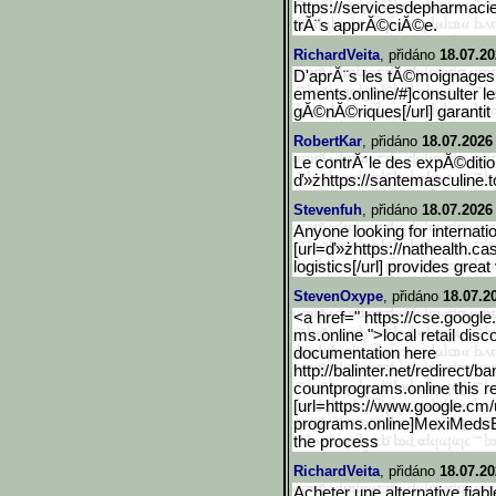
https://servicesdepharmacie
trĂ¨s apprĂ©ciĂ©e.
RichardVeita
, přidáno
18.07.20
D'aprĂ¨s les tĂ©moignages,
ements.online/#]consulter le
gĂ©nĂ©riques[/url] garantit 
RobertKar
, přidáno
18.07.2026
Le contrĂ´le des expĂ©dit
ď»żhttps://santemasculine.t
Stevenfuh
, přidáno
18.07.2026
Anyone looking for internati
[url=ď»żhttps://nathealth.ca
logistics[/url] provides great
StevenOxype
, přidáno
18.07.2
<a href=" https://cse.google
ms.online ">local retail dis
documentation here
http://balinter.net/redir
ect/ba
countprograms.online this re
[url=https://www.google.c
m/u
programs.online]MexiMeds
the process
RichardVeita
, přidáno
18.07.20
Acheter une alternative fiab