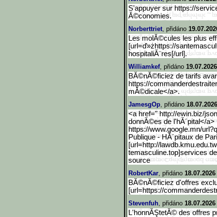
S'appuyer sur https://servi
Ă©conomies.
Norberttriet
, přidáno
19.07.202
Les molĂ©cules les plus eff
[url=ď»żhttps://santemascul
hospitaliĂ¨res[/url].
Williamkef
, přidáno
19.07.2026
BĂ©nĂ©ficiez de tarifs avan
https://commanderdestrait
mĂ©dicale</a>.
JamesgOp
, přidáno
18.07.2026
<a href=" http://ewin.biz/jso
donnĂ©es de l'hĂ´pital</a>
https://www.google.mn/url
?q
Publique - HĂ´pitaux de Par
[url=http://lawdb.kmu.edu
.t
temasculine.top]services de
source
RobertKar
, přidáno
18.07.2026
BĂ©nĂ©ficiez d'offres exclu
[url=https://commanderdestr
Stevenfuh
, přidáno
18.07.2026
L'honnĂŞtetĂ© des offres p