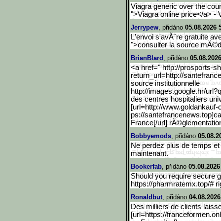
Viagra generic over the count
">Viagra online price</a> - V
Jerrypew
, přidáno
05.08.2026 
L'envoi s'avĂ¨re gratuite av
">consulter la source mĂ©d
BrianBlard
, přidáno
05.08.2026
<a href=" http://prosports-
return_url=http:
//santefran
source institutionnelle
http://images.google.hr/u
rl?
des centres hospitaliers univ
[url=http://www.goldankau
f-
ps://santefrancenews.top]ca
France[/url] rĂ©glementatio
Bobbyemods
, přidáno
05.08.2
Ne perdez plus de temps et 
maintenant.
Bookerfab
, přidáno
05.08.2026
Should you require secure glo
https://pharmratemx.top/# ri
Ronaldbut
, přidáno
04.08.2026
Des milliers de clients laiss
[url=https://franceformen.onl