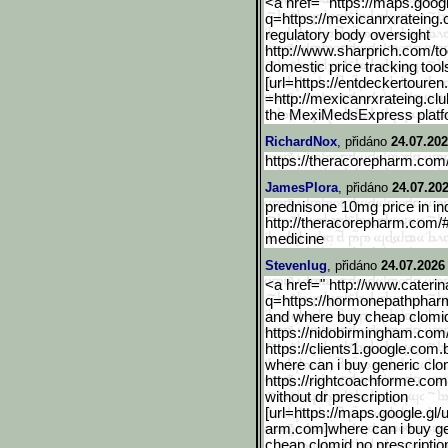
<a href=" https://maps.googl
q=https://mexicanrxrateing.c
regulatory body oversight
http://www.sharprich.com/
t
domestic price tracking tool
[url=https://entdeckertou
ren
=http://mexicanrxrateing.clu
the MexiMedsExpress plat
RichardNox
, přidáno
24.07.202
https://theracorepharm.com
JamesPlora
, přidáno
24.07.202
prednisone 10mg price in ind
http://theracorepharm.com/
medicine
Stevenlug
, přidáno
24.07.2026
<a href=" http://www.caterin
q=https://hormonepathphar
and where buy cheap clomid 
https://nidobirmingham.com
https://clients1.google.c
om.b
where can i buy generic clo
https://rightcoachforme.com
without dr prescription
[url=https://maps.google.
gl/
arm.com]where can i buy gene
cheap clomid no prescription