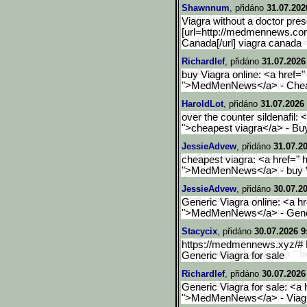
Shawnnum
, přidáno
31.07.202
Viagra without a doctor pre
[url=http://medmennews.co
Canada[/url] viagra canada
Richardlef
, přidáno
31.07.2026
buy Viagra online: <a href
">MedMenNews</a> - Cheape
HaroldLot
, přidáno
31.07.2026 
over the counter sildenafil
">cheapest viagra</a> - Bu
JessieAdvew
, přidáno
31.07.2
cheapest viagra: <a href="
">MedMenNews</a> - buy V
JessieAdvew
, přidáno
30.07.2
Generic Viagra online: <a 
">MedMenNews</a> - Gener
Stacycix
, přidáno
30.07.2026 9
https://medmennews.xyz/
Generic Viagra for sale
Richardlef
, přidáno
30.07.2026
Generic Viagra for sale: <
">MedMenNews</a> - Viagra