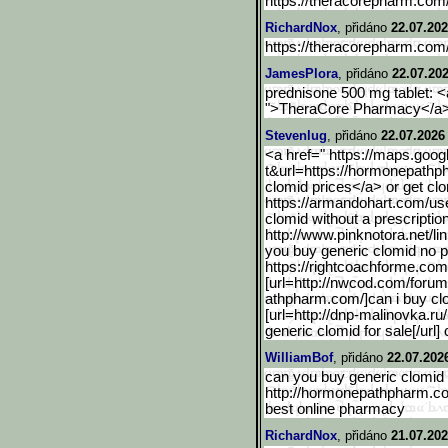
https://theracorepharm.co
RichardNox
, přidáno
22.07.202
https://theracorepharm.co
JamesPlora
, přidáno
22.07.202
prednisone 500 mg tablet: <
">TheraCore Pharmacy</a>
Stevenlug
, přidáno
22.07.2026
<a href=" https://maps.goog
t&url=https://hormonepathp
clomid prices</a> or get clo
https://armandohart.com/us
clomid without a prescriptio
http://www.pinknotora.net
/l
you buy generic clomid no p
https://rightcoachforme.com
[url=http://nwcod.com/for
um
athpharm.com/]can i buy clo
[url=http://dnp-malinovka.ru
generic clomid for sale[/url
WilliamBof
, přidáno
22.07.202
can you buy generic clomid f
http://hormonepathpharm.
best online pharmacy
RichardNox
, přidáno
21.07.202