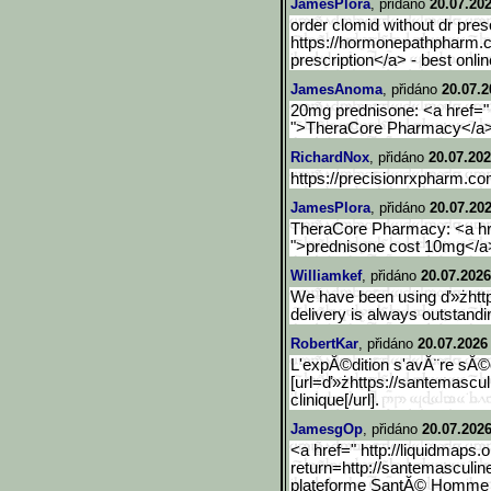
JamesPlora
, přidáno
20.07.202
order clomid without dr presc
https://hormonepathpharm.c
prescription</a> - best onl
JamesAnoma
, přidáno
20.07.2
20mg prednisone: <a href="
">TheraCore Pharmacy</a> 
RichardNox
, přidáno
20.07.202
https://precisionrxpharm.c
JamesPlora
, přidáno
20.07.202
TheraCore Pharmacy: <a hre
">prednisone cost 10mg</a>
Williamkef
, přidáno
20.07.2026
We have been using ď»żhttps
delivery is always outstandi
RobertKar
, přidáno
20.07.2026
L'expĂ©dition s'avĂ¨re sĂ
[url=ď»żhttps://santemascul
clinique[/url].
JamesgOp
, přidáno
20.07.2026
<a href=" http://liquidmaps.o
retur
n=http://santemasculin
plateforme SantĂ© Homme