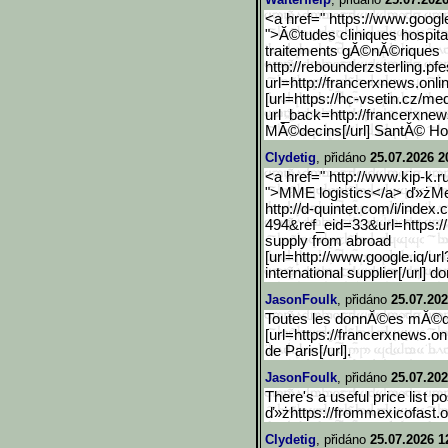
<a href=" https://www.google
">Ă©tudes cliniques hospital
traitements gĂ©nĂ©riques
http://rebounderzsterling
.pf
url=http://francerxnews.onlin
[url=https://hc-vsetin.cz
/me
url_back=http://francerxnew
MĂ©decins[/url] SantĂ© 
Clydetig
, přidáno
25.07.2026 2
<a href=" http://www.kip-k.ru
">MME logistics</a> ď»ż
http://d-quintet.com/i/in
dex.
494&ref_eid=33&url=https:/
supply from abroad
[url=http://www.google.iq
/ur
international supplier[/url] d
JasonFoulk
, přidáno
25.07.202
Toutes les donnĂ©es mĂ©dic
[url=https://francerxnews.onl
de Paris[/url].
JasonFoulk
, přidáno
25.07.202
There's a useful price list p
ď»żhttps://frommexicofast.o
Clydetig
, přidáno
25.07.2026 1