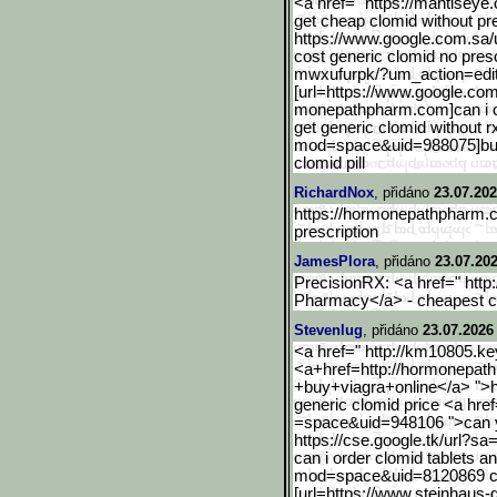
<a href=" https://mantisey
get cheap clomid without pr
https://www.google.com.sa
/
cost generic clomid no presc
mwxufurpk/?um_action=edit 
[url=https://www.google.c
om
monepathpharm.com]can i ord
get generic clomid without r
mod=space&uid=988075]buyin
clomid pill
RichardNox
, přidáno
23.07.202
https://hormonepathpharm.c
prescription
JamesPlora
, přidáno
23.07.202
PrecisionRX: <a href=" htt
Pharmacy</a> - cheapest ci
Stevenlug
, přidáno
23.07.2026
<a href=" http://km10805.k
<a+href=http://h
ormonepat
+buy+viagra+online</a> ">h
generic clomid price <a hre
=space&uid=948106 ">can y
https://cse.google.tk/url
?sa=
can i order clomid tablets a
mod=space&uid=8120869 can
[url=https://www.steinhau
s-