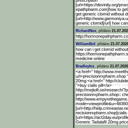
prescription
[url=https://devinity.org
/prox
epathpharm.com]how to get ge
get generic clomid without d
[url=http://www.garmoniya.ug
generic clomid[/url] how can
RichardNox
, přidáno
21.07.202
http://hormonepathpharm.co
WilliamBof
, přidáno
21.07.202
how can i get clomid without
https://hormonepathpharm.
medicine online
Bradleybiz
, přidáno
21.07.2026
<a href=" http://www.meetth
url=p
recisionrxpharm.shop "
20mg <a href=" http://clubde
">buy cialis pill</a>
http://mejtoft.se/researc
h/?p
precisionrxpharm.shop:: che
http://www.empyrethegame
mode=viewp
rofile&u=48360
[url=http://help.crimeast
ar.n
recisionrxpharm.shop]cialis f
[url=https://act2day.eu/profil
Generic Tadalafil 20mg pric