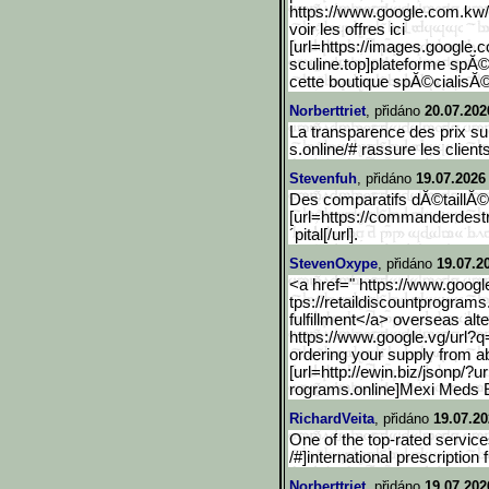
https://www.google.com.kw
voir les offres ici
[url=https://images.googl
e.c
sculine.top]plateforme spĂ©
cette boutique spĂ©cialisĂ
Norberttriet
, přidáno
20.07.202
La transparence des prix s
s.online/# rassure les clients
Stevenfuh
, přidáno
19.07.2026
Des comparatifs dĂ©taillĂ©
[url=https://commanderdestr
´pital[/url].
StevenOxype
, přidáno
19.07.2
<a href=" https://www.googl
tps://retaildiscountprograms
fulfillment</a> overseas alt
https://www.google.vg/url
?q=
ordering your supply from a
[url=http://ewin.biz/json
p/?ur
rograms.online]Mexi Meds 
RichardVeita
, přidáno
19.07.20
One of the top-rated service
/#]international prescription fu
Norberttriet
, přidáno
19.07.202