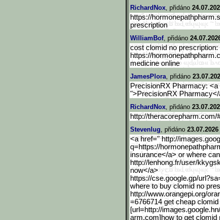
RichardNox
, přidáno
24.07.202
https://hormonepathpharm.
prescription
WilliamBof
, přidáno
24.07.202
cost clomid no prescription:
https://hormonepathpharm.
medicine online
JamesPlora
, přidáno
23.07.202
PrecisionRX Pharmacy: <a h
">PrecisionRX Pharmacy</a
RichardNox
, přidáno
23.07.202
http://theracorepharm.com
Stevenlug
, přidáno
23.07.2026
<a href=" http://images.goo
q=https://hormonepathphar
insurance</a> or where can i
http://lenhong.fr/user/kkygs
now</a>
https://cse.google.gp/url
?sa=
where to buy clomid no presc
http://www.orangepi.org/ora
=6766714 get cheap clomid p
[url=http://images.google
.hn
arm.com]how to get clomid no