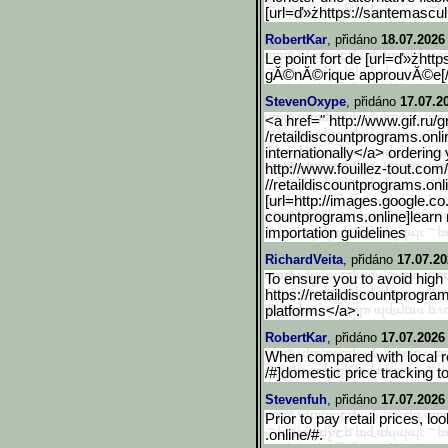
[url=ď»żhttps://santemascul
RobertKar
, přidáno
18.07.2026
Le point fort de [url=ď»żhtt
gĂ©nĂ©rique approuvĂ©e[/ur
StevenOxype
, přidáno
17.07.2
<a href=" http://www.gif.ru/
/retaildiscountprograms.onli
internationally</a> ordering
http://www.fouillez-tout.
com/c
//retaildiscountprograms.onl
[url=http://images.google
.co
countprograms.online]learn 
importation guidelines
RichardVeita
, přidáno
17.07.20
To ensure you to avoid high 
https://retaildiscountprogra
platforms</a>.
RobertKar
, přidáno
17.07.2026
When compared with local ret
/#]domestic price tracking to
Stevenfuh
, přidáno
17.07.2026
Prior to pay retail prices, lo
.online/#.