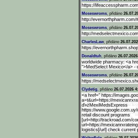
https://lifeaccesspharm.co
Moseswroms
, přidáno
26.07.2
http://evernorthpharm.com/#
Moseswroms
, přidáno
26.07.2
http://medselectmexico.co
CharlesLaw
, přidáno
26.07.202
https://evernorthpharm.sh
Donaldtuh
, přidáno
26.07.2026
worldwide pharmacy: <a hre
">MedSelect Mexico</a> - 
Moseswroms
, přidáno
26.07.2
https://medselectmexico.sh
Clydetig
, přidáno
26.07.2026 4
<a href=" https://images.goo
a=t&url=https://mexicanrxra
ď»żMexiMedsExpress
https://www.google.com.uy
/
retail discount programs
[url=http://trackroad.com
/co
url=https://mexicanrxrateing
logistics[/url] check current 
Walterflelp
, přidáno
25.07.2026