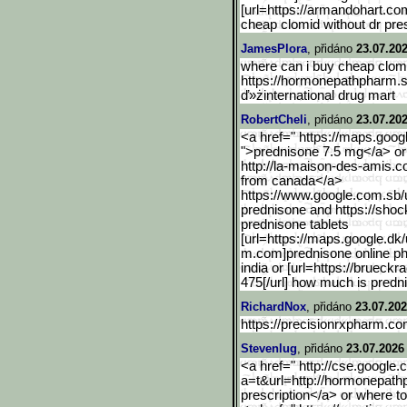
[url=https://armandohart.co
cheap clomid without dr presc
JamesPlora
, přidáno
23.07.202
where can i buy cheap clomid
https://hormonepathpharm.
ď»żinternational drug mart
RobertCheli
, přidáno
23.07.202
<a href=" https://maps.goog
">prednisone 7.5 mg</a> or
http://la-maison-des-amis.c
from canada</a>
https://www.google.com.sb
/
prednisone and https://shoc
prednisone tablets
[url=https://maps.google.
dk/
m.com]prednisone online ph
india or [url=https://brueckr
475[/url] how much is pred
RichardNox
, přidáno
23.07.202
https://precisionrxpharm.
Stevenlug
, přidáno
23.07.2026
<a href=" http://cse.google.
a=t&url=http://hormonepath
prescription</a> or where to