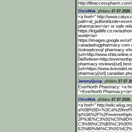
http://lifeaccesspharm.com/
ChrisWak
, přidáno
27.07.2026 
<a href=" http://www.catya.c
path=al_pulford/&site=eve
r
pharmacies</a> or safe rel
https://kigalilife.co.rw/autho
r
world</a>
https://images.google.es/
url
canadadrugpharmacy com an
/eokwptvxxq/ pharmacy who
[url=http://www.nhbconlin
e.
0&Referer=http://evernorthp
pharmacy reviews[/url] bes
[url=https://www.liveviolet.n
pharmacy[/url] canadian ph
JeremyQuisp
, přidáno
27.07.2
EverNorth Pharmacy: <a hre
">EverNorth Pharmacy</a> 
ChrisWak
, přidáno
27.07.2026 
<a href=" http://wiki.wlug.or
a%5B%5D=%3Ca%20href%
tp%3A%2F%2Fevernorthp
2F%3E%C3%91%C5%8D
C3%90%C2%B5%C3%90
E2%80%9A%C3%91%E2