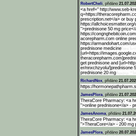
RobertCheli
, přidáno
21.07.202
<a href=" http://www.seb-kr
q=https://theracorepharm.c
prescription.net</a> or buy
https://allchoicesmatter.org/
">prednisone 50 mg price</
https://congnghebitcoin.c
om/
acorepharm.com online pre
https://armandohart.com/use
prednisone medicine
[url=https://images.googl
e.c
theracorepharm.com]predniso
get prednisone and [url=http
er/nnxchzyolu/]prednisone 5 
prednisone 20 mg
RichardNox
, přidáno
21.07.202
https://hormonepathpharm.
JamesPlora
, přidáno
21.07.202
TheraCore Pharmacy: <a hre
">online prednisone</a> - p
JamesAnoma
, přidáno
21.07.2
TheraCore Pharmacy: <a hre
">TheraCore</a> - 200 mg p
JamesPlora
, přidáno
20.07.202