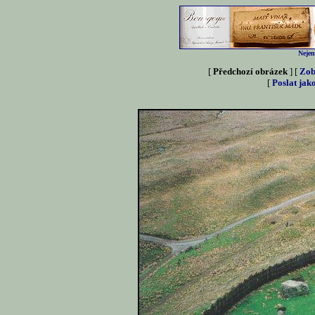
Nejen
[
Předchozí obrázek
] [
Zob
[
Poslat jak