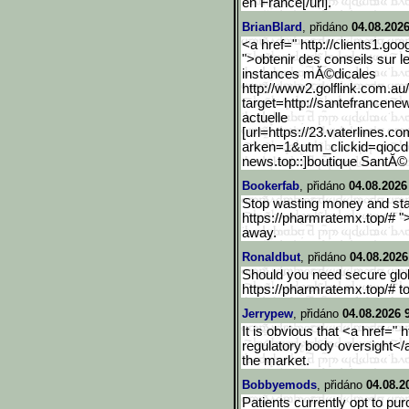
en France[/url].
BrianBlard
, přidáno
04.08.2026
<a href=" http://clients1.goog
">obtenir des conseils sur l
instances mĂ©dicales
http://www2.golflink.com.
au
target=http://santefrancene
actuelle
[url=https://23.vaterline
s.co
arken=1&utm_clickid=qioc
news.top::]boutique SantĂ© 
Bookerfab
, přidáno
04.08.2026
Stop wasting money and star
https://pharmratemx.top/# "
away.
Ronaldbut
, přidáno
04.08.2026
Should you need secure global
https://pharmratemx.top/# t
Jerrypew
, přidáno
04.08.2026 
It is obvious that <a href=
regulatory body oversight</a
the market.
Bobbyemods
, přidáno
04.08.2
Patients currently opt to pu