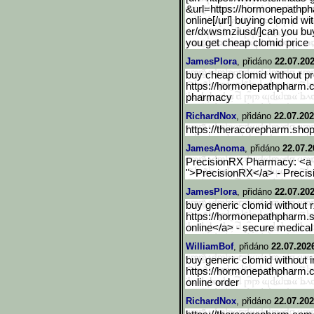
&url=https://hormonepathph
online[/url] buying clomid wi
er/dxwsmziusd/]can you buy 
you get cheap clomid price
JamesPlora
, přidáno
22.07.202
buy cheap clomid without pre
https://hormonepathpharm.
pharmacy
RichardNox
, přidáno
22.07.202
https://theracorepharm.sho
JamesAnoma
, přidáno
22.07.2
PrecisionRX Pharmacy: <a h
">PrecisionRX</a> - Prec
JamesPlora
, přidáno
22.07.202
buy generic clomid without r
https://hormonepathpharm.
online</a> - secure medica
WilliamBof
, přidáno
22.07.202
buy generic clomid without 
https://hormonepathpharm.
online order
RichardNox
, přidáno
22.07.202