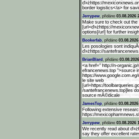
ď»żhttps://mexicorxnews.on
border logistics</a> for sav
Jerrypew
, přidáno
03.08.2026 
Make sure to check out the 
[url=ď»żhttps://mexicorxne
options[/url] for further insigh
Bookerfab
, přidáno
03.08.2026
Les posologies sont indiquĂ
ď»żhttps://santefrancenews
BrianBlard
, přidáno
03.08.2026
<a href=" http://n-organic.jp
efrancenews.top ">source ins
https://www.google.com.eg
/
le site web
[url=https://toolbarqueri
es.go
/santefrancenews.top]les don
source mĂ©dicale
JamesTop
, přidáno
03.08.2026
Following extensive research
https://mexicopharmnews.sbs
Jerrypew
, přidáno
03.08.2026 
We recently read about ď»ż
say they offer excellent rat