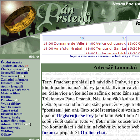
Nejen o víně vážně i nevážně... ochutnávky v Praze
Úvodní stránka
TolkienCon 2026
>>
Adresář fanoušků
Články, zprávy
(
567
)
Nejnovější fotografie
Vaše recenze
(
496
)
Základní informace
Terry Pratchett prohlásil při návštěvě Prahy, že p
Obsazení - herci
Archiv fotografií
kin dopadne na naše hlavy jako kladivo nová vlna
Ukázky a další videa
se. Stále více a více lidí se začíná o tento žánr za
Místa ve filmu
Hudba
Tolkienova Pána Prstenů. Nás, fanoušků knih a fi
Poradna
(
50
)
dešti. Spousta lidí má ale stále pocit, že v jejich 
Výuka elfštiny
Něco ke stažení
"postiženi" jen oni. Tato součást stránek si vzala z
Temné zvěsti
Diskusní fórum
opaku.
Registrujte se i vy
jako fanoušek filmu či 
Názory, úvahy
sobě vědět dalším! Kdo ví, třeba máte kousek od 
Komentáře k filmu
Adresář LOTRů
(
622
)
Pro komunikaci s dalšími návštěvníky tohoto we
Bannery webu
WebRing
fórum
a případně i
On-line chat
.
Odkazy