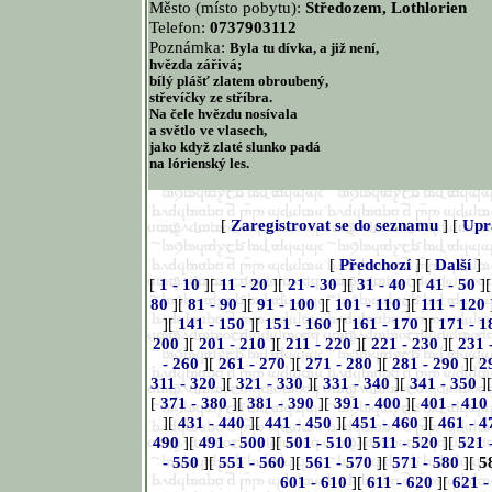
Město (místo pobytu):
Středozem, Lothlorien
Telefon:
0737903112
Poznámka:
Byla tu dívka, a již není,
hvězda zářivá;
bílý plášť zlatem obroubený,
střevíčky ze stříbra.
Na čele hvězdu nosívala
a světlo ve vlasech,
jako když zlaté slunko padá
na lórienský les.
[
Zaregistrovat se do seznamu
] [
Upr
[
Předchozí
] [
Další
]
[
1 - 10
][
11 - 20
][
21 - 30
][
31 - 40
][
41 - 50
]
80
][
81 - 90
][
91 - 100
][
101 - 110
][
111 - 120
][
141 - 150
][
151 - 160
][
161 - 170
][
171 - 1
200
][
201 - 210
][
211 - 220
][
221 - 230
][
231 
- 260
][
261 - 270
][
271 - 280
][
281 - 290
][
2
311 - 320
][
321 - 330
][
331 - 340
][
341 - 350
]
[
371 - 380
][
381 - 390
][
391 - 400
][
401 - 410
][
431 - 440
][
441 - 450
][
451 - 460
][
461 - 4
490
][
491 - 500
][
501 - 510
][
511 - 520
][
521 
- 550
][
551 - 560
][
561 - 570
][
571 - 580
][
5
601 - 610
][
611 - 620
][
621 -