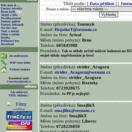
Třídit podle: [
Data přidání
] [
Jmén
Kdo jsem já ...
Fantasy novinky
Pouze z města:
Bazar knih
Tip!
Autoři a díla
Povídky,recenze
Fantasy galerie
Jméno (přezdívka):
Tommyk
Fantasy odkazník
On-line chat
E-mail:
HejatkoT@seznam.cz
Testy a ankety
Jméno na fóru:
Arteal
Filmy a seriály
Hudba
Město (místo pobytu):
Brno
Počítačové hry
Download
Telefon:
605845988
Poznámka:
Tak se někdy určitě můžete kuknout na 
stejně nikdy nepřekonám je best!
Do oblíbených
WAP verze (info)
Jméno (přezdívka):
strider_Aragorn
Výchozí stránka
E-mail:
strider_Aragorn@seznam.cz
Jméno na fóru:
strider_Aragorn
Kontaktní mail:
Cerovsky@jcsoft.cz
Město (místo pobytu):
Roztoky
Telefon:
0723928675
Zde může být
Poznámka:
Jo PP je nejlepší!
VAŠE reklama !
Jméno (přezdívka):
SmajlikX
E-mail:
smajlikx@seznam.cz
Jméno na fóru:
SmajlikX
Město (místo pobytu):
Liberec
Telefon:
0728226058
Poznámka: