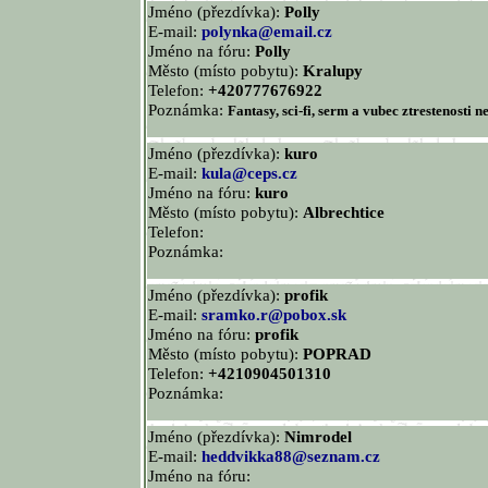
Jméno (přezdívka):
Polly
E-mail:
polynka@email.cz
Jméno na fóru:
Polly
Město (místo pobytu):
Kralupy
Telefon:
+420777676922
Poznámka:
Fantasy, sci-fi, serm a vubec ztrestenosti n
Jméno (přezdívka):
kuro
E-mail:
kula@ceps.cz
Jméno na fóru:
kuro
Město (místo pobytu):
Albrechtice
Telefon:
Poznámka:
Jméno (přezdívka):
profik
E-mail:
sramko.r@pobox.sk
Jméno na fóru:
profik
Město (místo pobytu):
POPRAD
Telefon:
+4210904501310
Poznámka:
Jméno (přezdívka):
Nimrodel
E-mail:
heddvikka88@seznam.cz
Jméno na fóru: