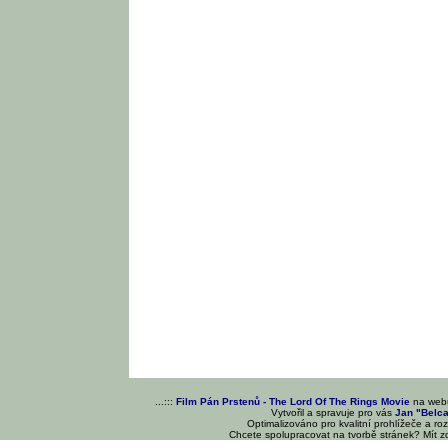
...:::
Film Pán Prstenů - The Lord Of The Rings Movie
na we
Vytvořil a spravuje pro vás
Jan "Belc
Optimalizováno pro kvalitní prohlížeče a ro
Chcete spolupracovat na tvorbě stránek? Mít 