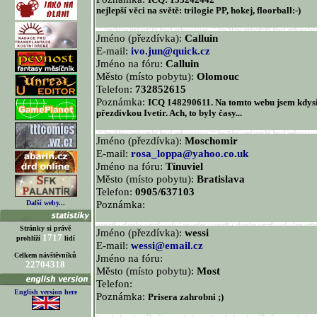
ICQ: 153242442
nejlepší věci na světě: trilogie PP, hokej, floorball:-)
Jméno (přezdívka):
Calluin
E-mail:
ivo.jun@quick.cz
Jméno na fóru:
Calluin
Město (místo pobytu):
Olomouc
Telefon:
732852615
Poznámka:
ICQ 148290611. Na tomto webu jsem kdysi
přezdívkou Ivetir. Ach, to byly časy...
Jméno (přezdívka):
Moschomir
E-mail:
rosa_loppa@yahoo.co.uk
Jméno na fóru:
Tínuviel
Město (místo pobytu):
Bratislava
Telefon:
0905/637103
Poznámka:
Další weby...
Stránky si právě
Jméno (přezdívka):
wessi
1717
prohlíží
lidí
E-mail:
wessi@email.cz
Celkem návštěvníků
Jméno na fóru:
22704318
Město (místo pobytu):
Most
Telefon:
English version here
Poznámka:
Prisera zahrobni ;)