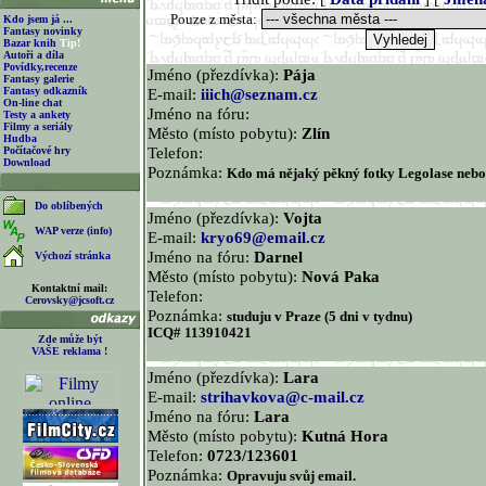
Pouze z města:
Kdo jsem já ...
Fantasy novinky
Bazar knih
Tip!
Autoři a díla
Povídky,recenze
Jméno (přezdívka):
Pája
Fantasy galerie
Fantasy odkazník
E-mail:
iiich@seznam.cz
On-line chat
Jméno na fóru:
Testy a ankety
Filmy a seriály
Město (místo pobytu):
Zlín
Hudba
Telefon:
Počítačové hry
Download
Poznámka:
Kdo má nějaký pěkný fotky Legolase nebo
Do oblíbených
Jméno (přezdívka):
Vojta
WAP verze (info)
E-mail:
kryo69@email.cz
Jméno na fóru:
Darnel
Výchozí stránka
Město (místo pobytu):
Nová Paka
Kontaktní mail:
Telefon:
Cerovsky@jcsoft.cz
Poznámka:
studuju v Praze (5 dni v tydnu)
ICQ# 113910421
Zde může být
VAŠE reklama !
Jméno (přezdívka):
Lara
E-mail:
strihavkova@c-mail.cz
Jméno na fóru:
Lara
Město (místo pobytu):
Kutná Hora
Telefon:
0723/123601
Poznámka:
Opravuju svůj email.