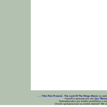
...:::
Film Pán Prstenů - The Lord Of The Rings Movie
na we
Vytvořil a spravuje pro vás
Jan "Belc
Optimalizováno pro kvalitní prohlížeče a ro
Chcete spolupracovat na tvorbě stránek? Mít 