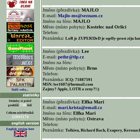
Jméno (přezdívka):
MAJLO
E-mail:
Majlo-ms@seznam.cz
Jméno na fóru:
MAJLO
Město (místo pobytu):
Kostelec nad Orlicí
Telefon:
Poznámka:
LoR je ZUPER!DrD je sqelly-prost ziju fan
Jméno (přezdívka):
Lee
E-mail:
pethr@tlp.cz
Jméno na fóru:
Město (místo pobytu):
Brno
Telefon:
Poznámka:
ICQ: 71887591
MSN: lee1607@hotmail.com
Zajmy? Apple, LOTR a zeny?!:)
Další weby...
Stránky si právě
Jméno (přezdívka):
Elfka Mari
738
prohlíží
lidí
E-mail:
mari.krista@email.cz
Jméno na fóru:
Elfka Mari
Celkem návštěvníků
22691174
Město (místo pobytu):
Ostrava
Telefon:
English version here
Poznámka:
Tolkien, Richard Bach, Exupery, Kerouack;