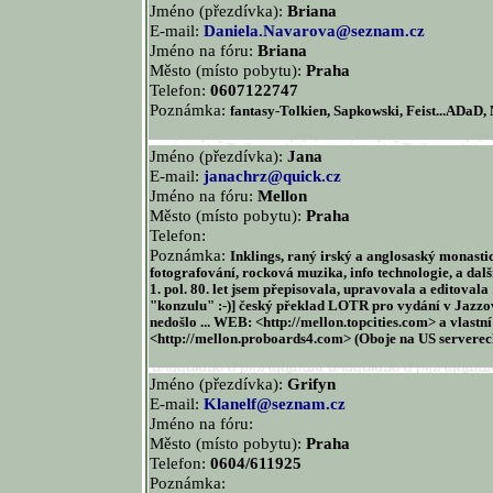
Jméno (přezdívka):
Briana
E-mail:
Daniela.Navarova@seznam.cz
Jméno na fóru:
Briana
Město (místo pobytu):
Praha
Telefon:
0607122747
Poznámka:
fantasy-Tolkien, Sapkowski, Feist...ADaD
Jméno (přezdívka):
Jana
E-mail:
janachrz@quick.cz
Jméno na fóru:
Mellon
Město (místo pobytu):
Praha
Telefon:
Poznámka:
Inklings, raný irský a anglosaský monastic
fotografování, rocková muzika, info technologie, a da
1. pol. 80. let jsem přepisovala, upravovala a editoval
"konzulu" :-)] český překlad LOTR pro vydání v Jazzov
nedošlo ... WEB: <http://mellon.topcities.com> a vlastn
<http://mellon.proboards4.com> (Oboje na US serverech,
Jméno (přezdívka):
Grifyn
E-mail:
Klanelf@seznam.cz
Jméno na fóru:
Město (místo pobytu):
Praha
Telefon:
0604/611925
Poznámka: