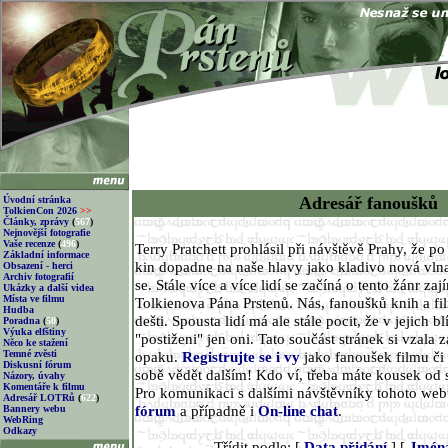
Adresář fanoušků
Úvodní stránka
TolkienCon 2026
>>
Články, zprávy
(
567
)
Nejnovější fotografie
Vaše recenze
(
496
)
Terry Pratchett prohlásil při návštěvě Prahy, že p
Základní informace
kin dopadne na naše hlavy jako kladivo nová vlna
Obsazení - herci
Archiv fotografií
se. Stále více a více lidí se začíná o tento žánr za
Ukázky a další videa
Místa ve filmu
Tolkienova Pána Prstenů. Nás, fanoušků knih a fi
Hudba
dešti. Spousta lidí má ale stále pocit, že v jejich 
Poradna
(
50
)
Výuka elfštiny
"postiženi" jen oni. Tato součást stránek si vzala z
Něco ke stažení
Temné zvěsti
opaku.
Registrujte se i vy
jako fanoušek filmu či 
Diskusní fórum
sobě vědět dalším! Kdo ví, třeba máte kousek od 
Názory, úvahy
Komentáře k filmu
Pro komunikaci s dalšími návštěvníky tohoto we
Adresář LOTRů
(
622
)
fórum
a případně i
On-line chat
.
Bannery webu
WebRing
Odkazy
Třídit podle: [
Data přidání
] [
Jmén