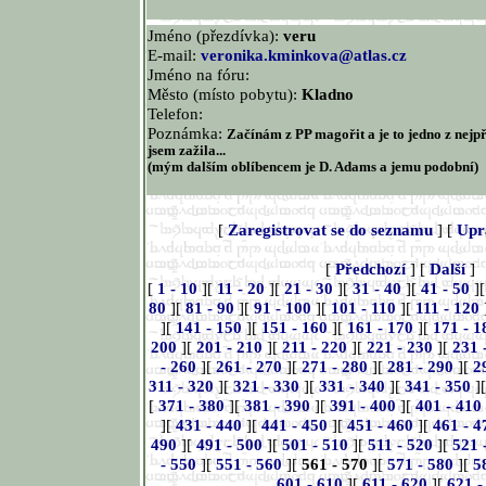
Jméno (přezdívka):
veru
E-mail:
veronika.kminkova@atlas.cz
Jméno na fóru:
Město (místo pobytu):
Kladno
Telefon:
Poznámka:
Začínám z PP magořit a je to jedno z nejp
jsem zažila...
(mým dalším oblíbencem je D. Adams a jemu podobní)
[
Zaregistrovat se do seznamu
] [
Upr
[
Předchozí
] [
Další
]
[
1 - 10
][
11 - 20
][
21 - 30
][
31 - 40
][
41 - 50
]
80
][
81 - 90
][
91 - 100
][
101 - 110
][
111 - 120
][
141 - 150
][
151 - 160
][
161 - 170
][
171 - 1
200
][
201 - 210
][
211 - 220
][
221 - 230
][
231 
- 260
][
261 - 270
][
271 - 280
][
281 - 290
][
2
311 - 320
][
321 - 330
][
331 - 340
][
341 - 350
]
[
371 - 380
][
381 - 390
][
391 - 400
][
401 - 410
][
431 - 440
][
441 - 450
][
451 - 460
][
461 - 4
490
][
491 - 500
][
501 - 510
][
511 - 520
][
521 
- 550
][
551 - 560
][
561 - 570
][
571 - 580
][
5
601 - 610
][
611 - 620
][
621 -