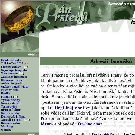
Adresář fanoušků
Úvodní stránka
TolkienCon 2026
>>
Články, zprávy
(
567
)
Nejnovější fotografie
Vaše recenze
(
496
)
Terry Pratchett prohlásil při návštěvě Prahy, že p
Základní informace
kin dopadne na naše hlavy jako kladivo nová vlna
Obsazení - herci
Archiv fotografií
se. Stále více a více lidí se začíná o tento žánr za
Ukázky a další videa
Místa ve filmu
Tolkienova Pána Prstenů. Nás, fanoušků knih a fi
Hudba
dešti. Spousta lidí má ale stále pocit, že v jejich 
Poradna
(
50
)
Výuka elfštiny
"postiženi" jen oni. Tato součást stránek si vzala z
Něco ke stažení
Temné zvěsti
opaku.
Registrujte se i vy
jako fanoušek filmu či 
Diskusní fórum
sobě vědět dalším! Kdo ví, třeba máte kousek od 
Názory, úvahy
Komentáře k filmu
Pro komunikaci s dalšími návštěvníky tohoto we
Adresář LOTRů
(
622
)
fórum
a případně i
On-line chat
.
Bannery webu
WebRing
Odkazy
Třídit podle: [
Data přidání
] [
Jmén