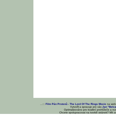
...:::
Film Pán Prstenů - The Lord Of The Rings Movie
na we
Vytvořil a spravuje pro vás
Jan "Belc
Optimalizováno pro kvalitní prohlížeče a ro
Chcete spolupracovat na tvorbě stránek? Mít 