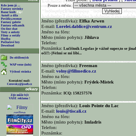
Pouze z města:
Kdo jsem já ...
Fantasy novinky
Bazar knih
Tip!
Autoři a díla
Povídky,recenze
Jméno (přezdívka):
Elfka Arwen
Fantasy galerie
Fantasy odkazník
E-mail:
Lorelei.dablice@centrum.cz
On-line chat
Jméno na fóru:
Testy a ankety
Filmy a seriály
Město (místo pobytu):
Jihlava
Hudba
Telefon:
Počítačové hry
Download
Poznámka:
Lučištník Legolas je vážně super,to se jin
oči!!:-)Velmi se mi líbí...
Do oblíbených
WAP verze (info)
Jméno (přezdívka):
Freeman
E-mail:
volny@fillmedico.cz
Výchozí stránka
Jméno na fóru:
Kontaktní mail:
Město (místo pobytu):
Frýdek-Místek
Cerovsky@jcsoft.cz
Telefon:
Poznámka:
ICQ: 158257576
Zde může být
VAŠE reklama !
Jméno (přezdívka):
Louis Pointe du Lac
E-mail:
louis@tiscali.cz
Jméno na fóru:
Město (místo pobytu):
Imladris
Telefon:
Poznámka: