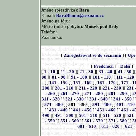
Jméno (přezdívka):
Bara
E-mail:
BaraBloom@seznam.cz
Jméno na fóru:
Město (místo pobytu):
Mnisek pod Brdy
Telefon:
Poznámka:
[
Zaregistrovat se do seznamu
] [
Upr
[
Předchozí
] [
Další
]
[
1 - 10
][
11 - 20
][
21 - 30
][
31 - 40
][
41 - 50
]
80
][
81 - 90
][
91 - 100
][
101 - 110
][
111 - 120
][
141 - 150
][
151 - 160
][
161 - 170
][
171 - 1
200
][
201 - 210
][
211 - 220
][
221 - 230
][
231 
- 260
][
261 - 270
][
271 - 280
][
281 - 290
][
2
311 - 320
][
321 - 330
][
331 - 340
][
341 - 350
]
[
371 - 380
][
381 - 390
][
391 - 400
][
401 - 410
][
431 - 440
][
441 - 450
][
451 - 460
][
461 - 4
490
][
491 - 500
][
501 - 510
][
511 - 520
][
521 
- 550
][
551 - 560
][
561 - 570
][
571 - 580
][
5
601 - 610
][
611 - 620
][
621 -