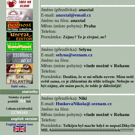
Jméno (přezdívka):
anaxtal
E-mail:
anaxtal@email.cz
Jméno na fóru:
anaxtal
Město (místo pobytu):
Praha
Telefon:
Poznámka:
Zájmy? To je zřejmé, ne?
Jméno (přezdívka):
Selyna
E-mail:
selyna@seznam.cz
Jméno na fóru:
Město (místo pobytu):
všude možně v Rohanu
Telefon:
Poznámka:
Doufám, že se mi někdo ozvete. Mám totiž 
světě sama, co je zblázněná do téhle trilogie. Nebojte se
být zájmy, ale mám pocit, že tohle je důležitější!
Další weby...
Stránky si právě
Jméno (přezdívka):
Niki
793
prohlíží
lidí
E-mail:
HuskovaNikola@.seznam.cz
Jméno na fóru:
Celkem návštěvníků
22706343
Město (místo pobytu):
všude možně v Rohanu
Telefon:
English version here
Poznámka:
Tolkijen byl machr když to napsal.Diky.O
MILAšššššššššššššššššššššššššššššššššššššššššššek!!!!!!!!!!!