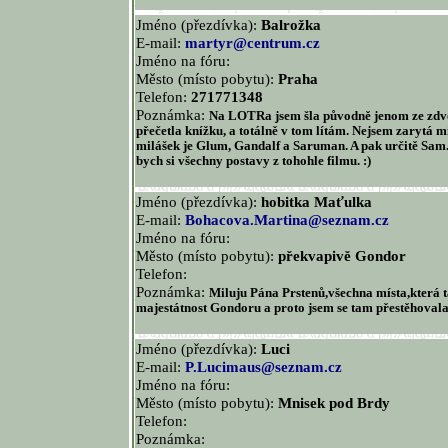
Jméno (přezdívka):
Balrožka
E-mail:
martyr@centrum.cz
Jméno na fóru:
Město (místo pobytu):
Praha
Telefon:
271771348
Poznámka:
Na LOTRa jsem šla původně jenom ze zdvoř
přečetla knížku, a totálně v tom lítám. Nejsem zarytá 
milášek je Glum, Gandalf a Saruman. A pak určitě Sam
bych si všechny postavy z tohohle filmu. :)
Jméno (přezdívka):
hobitka Maťulka
E-mail:
Bohacova.Martina@seznam.cz
Jméno na fóru:
Město (místo pobytu):
překvapivě Gondor
Telefon:
Poznámka:
Miluju Pána Prstenů,všechna místa,která
majestátnost Gondoru a proto jsem se tam přestěhovala
Jméno (přezdívka):
Luci
E-mail:
P.Lucimaus@seznam.cz
Jméno na fóru:
Město (místo pobytu):
Mnisek pod Brdy
Telefon:
Poznámka: