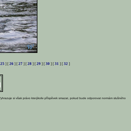
[
25
] [
26
] [
27
] [
28
] [
29
] [
30
] [
31
] [
32
]
Vyhrazuje si však právo kterýkoliv příspěvek smazat, pokud bude odporovat normám slušného