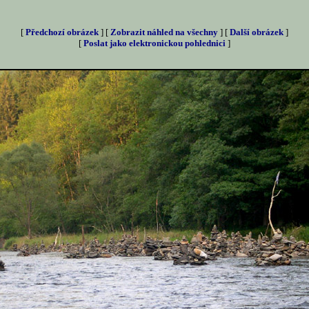
[
Předchozí obrázek
] [
Zobrazit náhled na všechny
] [
Další obrázek
]
[
Poslat jako elektronickou pohlednici
]