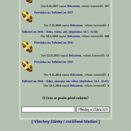
Dne
8.11.2017
napsal
Belcarnen
, celkem komentářů:
507
Pozvánka na TolkienCon 2017
Dne
7.11.2016
napsal
Belcarnen
, celkem komentářů:
1
TolkienCon 2016 – fotky, video, atd. (doplněno: 18.1. 11:58)
Dne
18.1.2016
napsal
Belcarnen
, celkem komentářů:
608
Pozvánka na TolkienCon 2016
Dne
12.11.2015
napsal
Belcarnen
, celkem komentářů:
13
Pozvánka na TolkienCon 2015
Dne
9.11.2014
napsal
Belcarnen
, celkem komentářů:
1
TolkienCon 2014 – fotky, záznamy tak vůbec (doplněno: 24.1. 22:47)
Dne
23.1.2014
napsal
Belcarnen
, celkem komentářů:
6
O čem se psalo před rokem?
[
Všechny články / rozšířené hledání
]