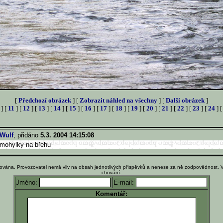
[
Předchozí obrázek
] [
Zobrazit náhled na všechny
] [
Další obrázek
]
] [
11
] [
12
] [
13
] [
14
] [
15
] [
16
] [
17
] [
18
] [
19
] [
20
] [
21
] [
22
] [
23
] [
24
] 
Wulf
, přidáno
5.3. 2004 14:15:08
mohylky na břehu
ována. Provozovatel nemá vliv na obsah jednotlivých příspěvků a nenese za ně zodpovědnost. 
chování.
Jméno:
E-mail:
Komentář: