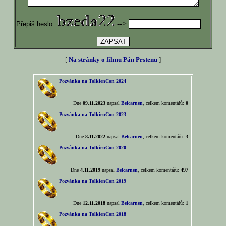
-->
Přepiš heslo
[
Na stránky o filmu Pán Prstenů
]
Pozvánka na TolkienCon 2024
Dne
09.11.2023
napsal
Belcarnen
, celkem komentářů:
0
Pozvánka na TolkienCon 2023
Dne
8.11.2022
napsal
Belcarnen
, celkem komentářů:
3
Pozvánka na TolkienCon 2020
Dne
4.11.2019
napsal
Belcarnen
, celkem komentářů:
497
Pozvánka na TolkienCon 2019
Dne
12.11.2018
napsal
Belcarnen
, celkem komentářů:
1
Pozvánka na TolkienCon 2018