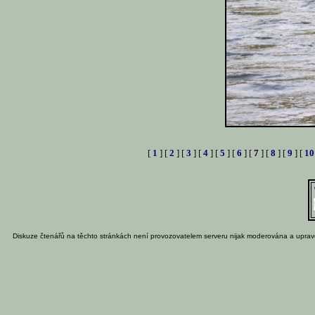
[
1
] [
2
] [
3
] [
4
] [
5
] [
6
] [
7
] [
8
] [
9
] [
10
Diskuze čtenářů na těchto stránkách není provozovatelem serveru nijak moderována a uprav