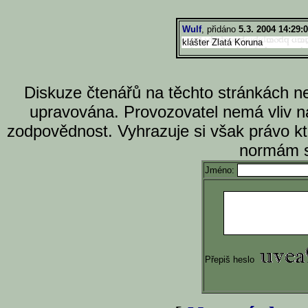
Wulf
, přidáno
5.3. 2004 14:29:
klášter Zlatá Koruna
Diskuze čtenářů na těchto stránkách n
upravována. Provozovatel nemá vliv n
zodpovědnost. Vyhrazuje si však právo k
normám s
Jméno:
Přepiš heslo