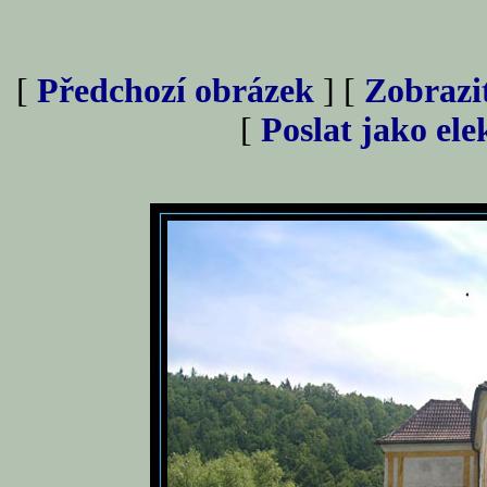
[
Předchozí obrázek
] [
Zobrazi
[
Poslat jako el