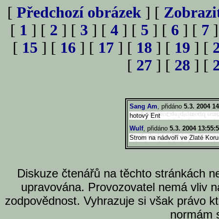
[
Předchozí obrázek
] [
Zobrazi
[
1
] [
2
] [
3
] [
4
] [
5
] [
6
] [
7
]
[
15
] [
16
] [
17
] [
18
] [
19
] [
[
27
] [
28
] [
Sang Am
, přidáno
5.3. 2004 14
hotový Ent
Wulf
, přidáno
5.3. 2004 13:55:
Strom na nádvoří ve Zlaté Koru
Diskuze čtenářů na těchto stránkách n
upravována. Provozovatel nemá vliv n
zodpovědnost. Vyhrazuje si však právo k
normám s