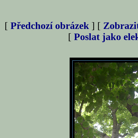
[
Předchozí obrázek
] [
Zobrazi
[
Poslat jako el