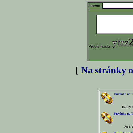
Jméno:
Přepiš heslo
[
Na stránky o
Pozvánka na T
Dne
09.1
Pozvánka na T
Dne
8.1