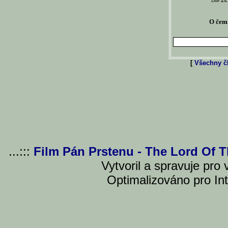
Dne
23.
O čem 
[
Všechny čl
...:::
Film Pán Prstenu - The Lord Of 
Vytvoril a spravuje pro
Optimalizováno pro Int