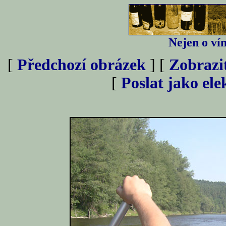
Nejen o vín
[
Předchozí obrázek
] [
Zobrazi
[
Poslat jako el