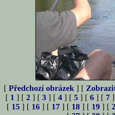
[
Předchozí obrázek
] [
Zobrazi
[
1
] [
2
] [
3
] [
4
] [
5
] [
6
] [
7
]
[
15
] [
16
] [
17
] [
18
] [
19
] [