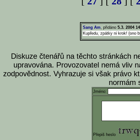
[
27
] [
28
] [
Sang Am
, přidáno
5.3. 2004 14
Kupředu, zpátky ni krok! (ono b
Diskuze čtenářů na těchto stránkách n
upravována. Provozovatel nemá vliv n
zodpovědnost. Vyhrazuje si však právo k
normám s
Jméno:
Přepiš heslo