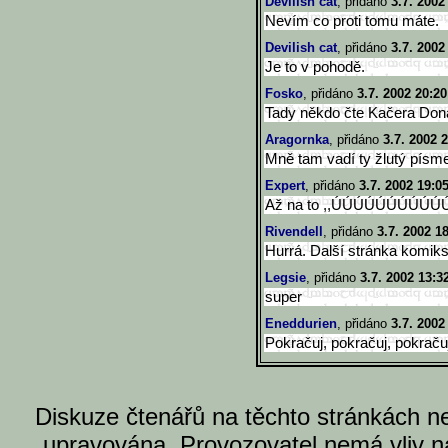
Devilish cat
, přidáno
3.7. 2002
Nevím co proti tomu máte.
Devilish cat
, přidáno
3.7. 2002
Je to v pohodě.
Fosko
, přidáno
3.7. 2002 20:20
Tady někdo čte Kačera Dona
Aragornka
, přidáno
3.7. 2002 
Mně tam vadí ty žlutý písme
Expert
, přidáno
3.7. 2002 19:0
Až na to ,,ÚÚÚÚÚÚÚÚÚÚÚprk'
Rivendell
, přidáno
3.7. 2002 1
Hurrá. Další stránka komiksu 
Legsie
, přidáno
3.7. 2002 13:3
super
Eneddurien
, přidáno
3.7. 2002
Pokračuj, pokračuj, pokračuj,
Diskuze čtenářů na těchto stránkách n
upravována. Provozovatel nemá vliv n