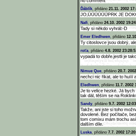
no comment
Ďáblík
, přidáno
21.11. 2002 17
JO,ÚÚÚÚÚÚPRK JE DOKONA
Nafi
, přidáno
24.10. 2002 19:24
Tady si někdo vyhrál:-D
Emer Eledhwen
, přidáno
12.10
Ty citoslovce jsou dobrý, al
roťa
, přidáno
4.8. 2002 23:28:5
vypadá to dobře.jestli je tako
Nimue Que
, přidáno
20.7. 200
nechci nic řikat, ale to huííí 
Eledhwen
, přidáno
11.7. 2002 
Je to velice hezké. Já bych 
tak dál, těším se na Roklink
Sandy
, přidáno
9.7. 2002 12:03
Takže, ani jste si toho možn
dovolené. Bez počítače, bez
tom comixu mám trochu asi r
dalším díle.
Luska
, přidáno
7.7. 2002 17:20