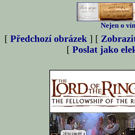
Nejen o vín
[
Předchozí obrázek
] [
Zobrazi
[
Poslat jako el