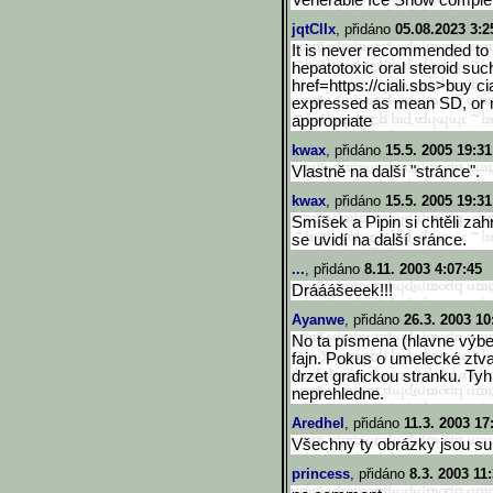
Venerable Ice Snow comple
jqtClIx
, přidáno
05.08.2023 3:2
It is never recommended to
hepatotoxic oral steroid suc
href=https://ciali.sbs>buy c
expressed as mean SD, or m
appropriate
kwax
, přidáno
15.5. 2005 19:31
Vlastně na další "stránce".
kwax
, přidáno
15.5. 2005 19:31
Smíšek a Pipin si chtěli zah
se uvidí na další sránce.
...
, přidáno
8.11. 2003 4:07:45
Drááášeeek!!!
Ayanwe
, přidáno
26.3. 2003 10
No ta písmena (hlavne výber
fajn. Pokus o umelecké ztva
drzet grafickou stranku. Ty
neprehledne.
Aredhel
, přidáno
11.3. 2003 17
Všechny ty obrázky jsou sup
princess
, přidáno
8.3. 2003 11