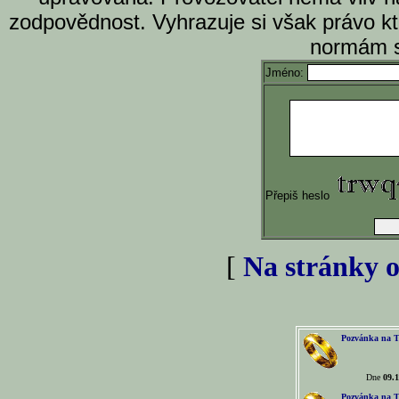
zodpovědnost. Vyhrazuje si však právo k
normám s
Jméno:
Přepiš heslo
[
Na stránky o
Pozvánka na T
Dne
09.1
Pozvánka na T