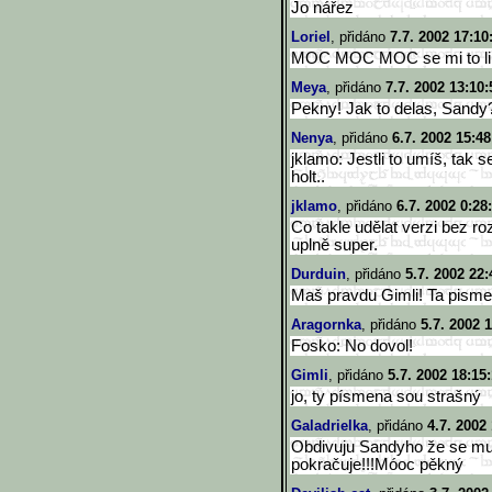
Jo nářez
Loriel
, přidáno
7.7. 2002 17:10
MOC MOC MOC se mi to liiiibi
Meya
, přidáno
7.7. 2002 13:10:
Pekny! Jak to delas, Sandy
Nenya
, přidáno
6.7. 2002 15:48
jklamo: Jestli to umíš, tak 
holt..
jklamo
, přidáno
6.7. 2002 0:28
Co takle udělat verzi bez r
uplně super.
Durduin
, přidáno
5.7. 2002 22:
Maš pravdu Gimli! Ta pismena
Aragornka
, přidáno
5.7. 2002 
Fosko: No dovol!
Gimli
, přidáno
5.7. 2002 18:15
jo, ty písmena sou strašný
Galadrielka
, přidáno
4.7. 2002
Obdivuju Sandyho že se mu t
pokračuje!!!Móoc pěkný