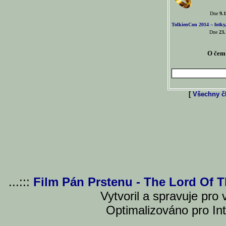
Dne
9.1
TolkienCon 2014 – fotky,
Dne
23.
O čem 
[
Všechny čl
...:::
Film Pán Prstenu - The Lord Of 
Vytvoril a spravuje pro
Optimalizováno pro Int