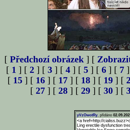
[
Předchozí obrázek
] [
Zobrazi
[
1
] [
2
] [
3
] [
4
] [
5
] [
6
] [
7
]
[
15
] [
16
] [
17
] [
18
] [
19
] [
[
27
] [
28
] [
29
] [
30
] [
yVzOwotRy
, přidáno
02.09.202
<a href=http://cialiss.buzz>c
Ling erectile dysfunction tre