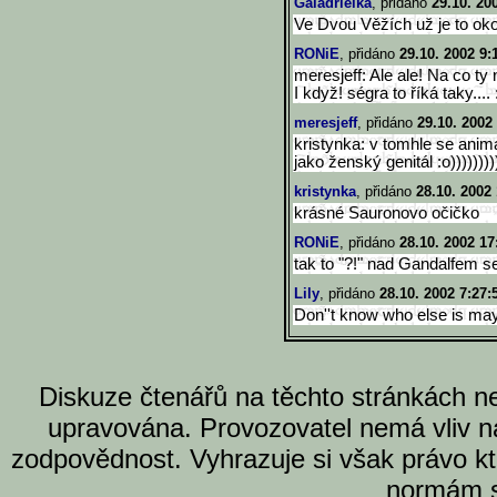
Galadrielka
, přidáno
29.10. 20
Ve Dvou Věžích už je to ok
RONiE
, přidáno
29.10. 2002 9:
meresjeff: Ale ale! Na co ty
I když! ségra to říká taky.... 
meresjeff
, přidáno
29.10. 2002
kristynka: v tomhle se animá
jako ženský genitál :o)))))))))
kristynka
, přidáno
28.10. 2002
krásné Sauronovo očičko
RONiE
, přidáno
28.10. 2002 17
tak to "?!" nad Gandalfem se 
Lily
, přidáno
28.10. 2002 7:27:
Don''t know who else is may
Diskuze čtenářů na těchto stránkách n
upravována. Provozovatel nemá vliv n
zodpovědnost. Vyhrazuje si však právo k
normám s