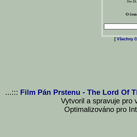
Dne
23.
O čem 
[
Všechny čl
...:::
Film Pán Prstenu - The Lord Of 
Vytvoril a spravuje pro
Optimalizováno pro Int