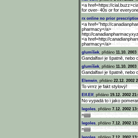
<a href=https://cial.buzz>cia
for over- 40s or for everyon
rx online no prior prescriptio
<a href="http://canadianph
pharmacy</a>
http://canadianpharmacyxy
<a href=http://canadianpha
pharmacy</a>
glumíšek
, přidáno
11.10. 2003 
Gandalfavi je špatně, nebo c
glumíšek
, přidáno
11.10. 2003 
Gandalfavi je špatně, nebo c
Elenwin
, přidáno
22.12. 2002 
To vrrrz je fakt stylový!
Elf.Elf
, přidáno
19.12. 2002 21
No vypadá to i jako pomeranč.
legoles
, přidáno
7.12. 2002 13
njjjjjjj
legoles
, přidáno
7.12. 2002 13
njjjjjjj
legoles
, přidáno
7.12. 2002 13