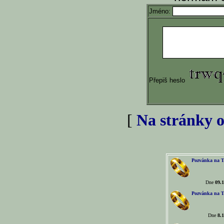
Jméno:
Přepiš heslo
[
Na stránky o
Pozvánka na T
Dne
09.1
Pozvánka na T
Dne
8.1