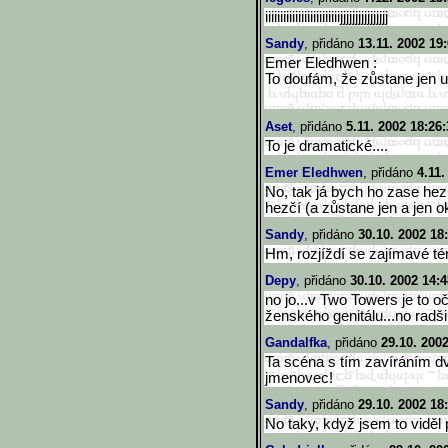
iiiiiiiiiiiiiiiiiiiiiiiiijjjjj
jjjjjjjjjjj
Sandy
, přidáno
13.11. 2002 19
Emer Eledhwen :
To doufám, že zůstane jen u
Aset
, přidáno
5.11. 2002 18:26:
To je dramatické....
Emer Eledhwen
, přidáno
4.11.
No, tak já bych ho zase hez
hezčí (a zůstane jen a jen 
Sandy
, přidáno
30.10. 2002 18
Hm, rozjíždí se zajímavé t
Depy
, přidáno
30.10. 2002 14:4
no jo...v Two Towers je to oč
ženského genitálu...no radši
Gandalfka
, přidáno
29.10. 200
Ta scéna s tím zavíráním d
jmenovec!
Sandy
, přidáno
29.10. 2002 18
No taky, když jsem to viděl