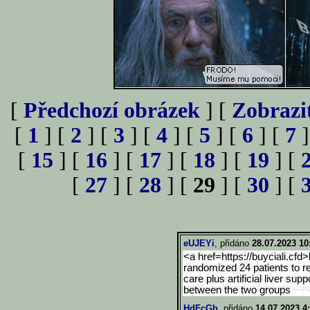
[
Předchozí obrázek
] [
Zobrazi
[
1
] [
2
] [
3
] [
4
] [
5
] [
6
] [
7
]
[
15
] [
16
] [
17
] [
18
] [
19
] [
[
27
] [
28
] [
29
] [
30
] [
eUJEYi
, přidáno
28.07.2023 10
<a href=https://buyciali.cfd>
randomized 24 patients to r
care plus artificial liver sup
between the two groups
HdFcGh
, přidáno
14.07.2023 4