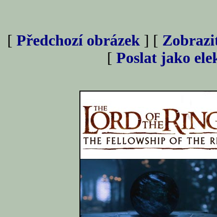
[
Předchozí obrázek
] [
Zobrazi
[
Poslat jako el