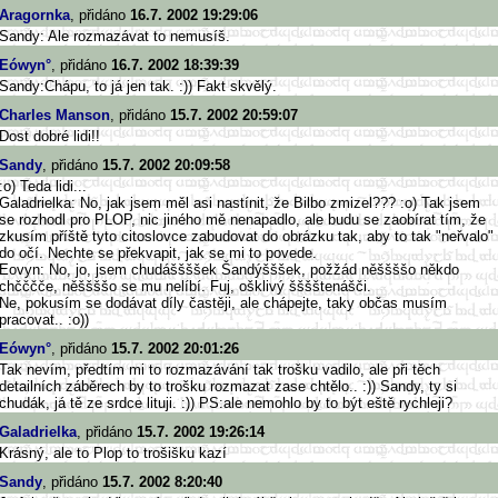
Aragornka
, přidáno
16.7. 2002 19:29:06
Sandy: Ale rozmazávat to nemusíš.
Eówyn°
, přidáno
16.7. 2002 18:39:39
Sandy:Chápu, to já jen tak. :)) Fakt skvělý.
Charles Manson
, přidáno
15.7. 2002 20:59:07
Dost dobré lidi!!
Sandy
, přidáno
15.7. 2002 20:09:58
:o) Teda lidi...
Galadrielka: No, jak jsem měl asi nastínit, že Bilbo zmizel??? :o) Tak jsem
se rozhodl pro PLOP, nic jiného mě nenapadlo, ale budu se zaobírat tím, že
zkusím příště tyto citoslovce zabudovat do obrázku tak, aby to tak "neřvalo"
do očí. Nechte se překvapit, jak se mi to povede.
Eovyn: No, jo, jsem chudáššššek Šandýšššek, požžád něššššo někdo
chčččče, něššššo se mu nelíbí. Fuj, ošklivý šššštenášči.
Ne, pokusím se dodávat díly častěji, ale chápejte, taky občas musím
pracovat.. :o))
Eówyn°
, přidáno
15.7. 2002 20:01:26
Tak nevím, předtím mi to rozmazávání tak trošku vadilo, ale při těch
detailních záběrech by to trošku rozmazat zase chtělo.. :)) Sandy, ty si
chudák, já tě ze srdce lituji. :)) PS:ale nemohlo by to být eště rychleji?
Galadrielka
, přidáno
15.7. 2002 19:26:14
Krásný, ale to Plop to trošišku kazí
Sandy
, přidáno
15.7. 2002 8:20:40