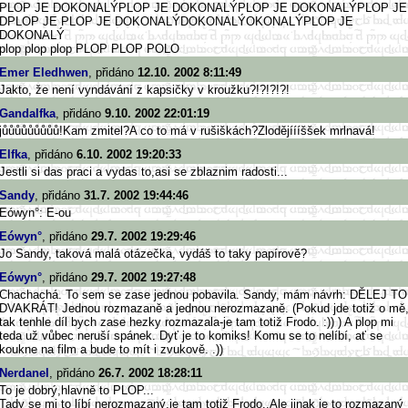
PLOP JE DOKONALÝPLOP JE DOKONALÝPLOP JE DOKONALÝPLOP JE
DPLOP JE PLOP JE DOKONALÝDOKONALÝOKONALÝPLOP JE
DOKONALÝ
plop plop plop PLOP PLOP POLO
Emer Eledhwen
, přidáno
12.10. 2002 8:11:49
Jakto, že není vyndávání z kapsičky v kroužku?!?!?!?!
Gandalfka
, přidáno
9.10. 2002 22:01:19
jůůůůůůůůů!Kam zmitel?A co to má v rušiškách?Zlodějíííššek mrlnavá!
Elfka
, přidáno
6.10. 2002 19:20:33
Jestli si das praci a vydas to,asi se zblaznim radosti...
Sandy
, přidáno
31.7. 2002 19:44:46
Eówyn°: E-ou
Eówyn°
, přidáno
29.7. 2002 19:29:46
Jo Sandy, taková malá otázečka, vydáš to taky papírově?
Eówyn°
, přidáno
29.7. 2002 19:27:48
Chachachá. To sem se zase jednou pobavila. Sandy, mám návrh: DĚLEJ TO
DVAKRÁT! Jednou rozmazaně a jednou nerozmazaně. (Pokud jde totiž o mě
tak tenhle díl bych zase hezky rozmazala-je tam totiž Frodo. :)) ) A plop mi
teda už vůbec neruší spánek. Dyť je to komiks! Komu se to nelíbí, ať se
koukne na film a bude to mít i zvukově. .))
Nerdanel
, přidáno
26.7. 2002 18:28:11
To je dobrý,hlavně to PLOP...
Tady se mi to líbí nerozmazaný,je tam totiž Frodo..Ale jinak je to rozmazaný