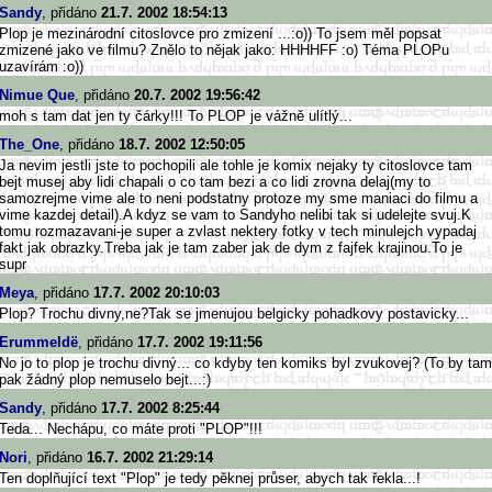
Sandy
, přidáno
21.7. 2002 18:54:13
Plop je mezinárodní citoslovce pro zmizení ...:o)) To jsem měl popsat
zmizené jako ve filmu? Znělo to nějak jako: HHHHFF :o) Téma PLOPu
uzavírám :o))
Nimue Que
, přidáno
20.7. 2002 19:56:42
moh s tam dat jen ty čárky!!! To PLOP je vážně ulítlý...
The_One
, přidáno
18.7. 2002 12:50:05
Ja nevim jestli jste to pochopili ale tohle je komix nejaky ty citoslovce tam
bejt musej aby lidi chapali o co tam bezi a co lidi zrovna delaj(my to
samozrejme vime ale to neni podstatny protoze my sme maniaci do filmu a
vime kazdej detail).A kdyz se vam to Sandyho nelibi tak si udelejte svuj.K
tomu rozmazavani-je super a zvlast nektery fotky v tech minulejch vypadaj
fakt jak obrazky.Treba jak je tam zaber jak de dym z fajfek krajinou.To je
supr
Meya
, přidáno
17.7. 2002 20:10:03
Plop? Trochu divny,ne?Tak se jmenujou belgicky pohadkovy postavicky...
Erummeldë
, přidáno
17.7. 2002 19:11:56
No jo to plop je trochu divný... co kdyby ten komiks byl zvukovej? (To by tam
pak žádný plop nemuselo bejt...:)
Sandy
, přidáno
17.7. 2002 8:25:44
Teda... Nechápu, co máte proti "PLOP"!!!
Nori
, přidáno
16.7. 2002 21:29:14
Ten doplňující text "Plop" je tedy pěknej průser, abych tak řekla...!