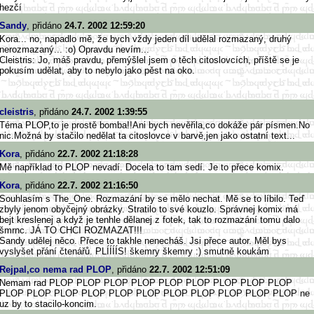
hezčí
Sandy
, přidáno
24.7. 2002 12:59:20
Kora... no, napadlo mě, že bych vždy jeden díl udělal rozmazaný, druhý
nerozmazaný... :o) Opravdu nevím...
Cleistris: Jo, máš pravdu, přemýšlel jsem o těch citoslovcích, příště se je
pokusím udělat, aby to nebylo jako pěst na oko.
cleistris
, přidáno
24.7. 2002 1:39:55
Téma PLOP,to je prostě bomba!!Ani bych nevěřila,co dokáže pár písmen.No
nic.Možná by stačilo nedělat ta citoslovce v barvě,jen jako ostatní text...
Kora
, přidáno
22.7. 2002 21:18:28
Mě například to PLOP nevadí. Docela to tam sedí. Je to přece komix.
Kora
, přidáno
22.7. 2002 21:16:50
Souhlasím s The_One. Rozmazání by se mělo nechat. Mě se to líbilo. Teď
zbyly jenom obyčejný obrázky. Stratilo to své kouzlo. Správnej komix má
bejt kreslenej a když je tenhle dělanej z fotek, tak to rozmazání tomu dalo
šmrnc. JÁ TO CHCI ROZMAZAT!!!
Sandy udělej něco. Přece to takhle nenecháš. Jsi přece autor. Měl bys
vyslyšet přání čtenářů. PLÍÍÍÍS! škemry škemry :) smutně koukám
Rejpal,co nema rad PLOP
, přidáno
22.7. 2002 12:51:09
Nemam rad PLOP PLOP PLOP PLOP PLOP PLOP PLOP PLOP PLOP
PLOP PLOP PLOP PLOP PLOP PLOP PLOP PLOP PLOP PLOP PLOP ne
uz by to stacilo-koncim.