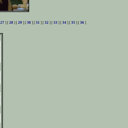
[
27
] [
28
] [
29
] [
30
] [
31
] [
32
] [
33
] [
34
] [
35
] [
36
]
,
e