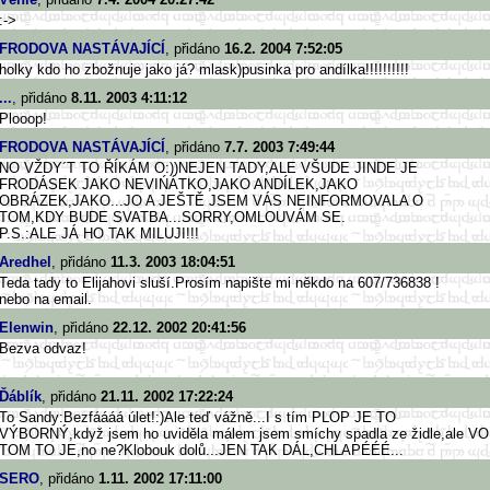
:->
FRODOVA NASTÁVAJÍCÍ
, přidáno
16.2. 2004 7:52:05
holky kdo ho zbožnuje jako já? mlask)pusinka pro andílka!!!!!!!!!!
...
, přidáno
8.11. 2003 4:11:12
Plooop!
FRODOVA NASTÁVAJÍCÍ
, přidáno
7.7. 2003 7:49:44
NO VŽDY´T TO ŘÍKÁM O:))NEJEN TADY,ALE VŠUDE JINDE JE
FRODÁSEK JAKO NEVIŃÁTKO,JAKO ANDÍLEK,JAKO
OBRÁZEK,JAKO...JO A JEŠTĚ JSEM VÁS NEINFORMOVALA O
TOM,KDY BUDE SVATBA...SORRY,OMLOUVÁM SE.
P.S.:ALE JÁ HO TAK MILUJI!!!
Aredhel
, přidáno
11.3. 2003 18:04:51
Teda tady to Elijahovi sluší.Prosím napište mi někdo na 607/736838 !
nebo na email.
Elenwin
, přidáno
22.12. 2002 20:41:56
Bezva odvaz!
Ďáblík
, přidáno
21.11. 2002 17:22:24
To Sandy:Bezfáááá úlet!:)Ale teď vážně...I s tím PLOP JE TO
VÝBORNÝ,když jsem ho uviděla málem jsem smíchy spadla ze židle,ale VO
TOM TO JE,no ne?Klobouk dolů...JEN TAK DÁL,CHLAPÉÉÉ...
SERO
, přidáno
1.11. 2002 17:11:00