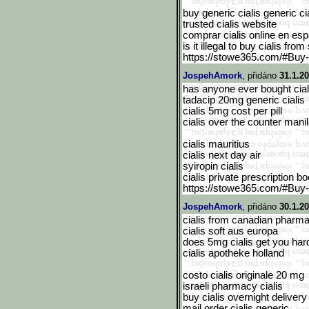
buy generic cialis generic ci
trusted cialis website
comprar cialis online en es
is it illegal to buy cialis fr
https://stowe365.com/#Buy-
JospehAmork
, přidáno
31.1.2
has anyone ever bought cial
tadacip 20mg generic cialis
cialis 5mg cost per pill
cialis over the counter mani
cialis mauritius
cialis next day air
syiropin cialis
cialis private prescription bo
https://stowe365.com/#Buy-
JospehAmork
, přidáno
30.1.2
cialis from canadian pharma
cialis soft aus europa
does 5mg cialis get you har
cialis apotheke holland
costo cialis originale 20 mg
israeli pharmacy cialis
buy cialis overnight delivery
mail order cialis generic