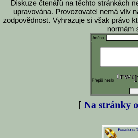
Diskuze čtenářů na těchto stránkách n
upravována. Provozovatel nemá vliv n
zodpovědnost. Vyhrazuje si však právo k
normám s
Jméno:
Přepiš heslo
[
Na stránky o
Pozvánka na T