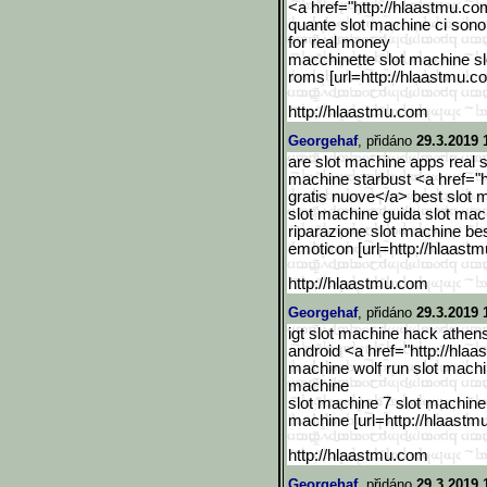
<a href="http://hlaastmu.co
quante slot machine ci sono 
for real money
macchinette slot machine s
roms [url=http://hlaastmu.c
http://hlaastmu.com
Georgehaf
, přidáno
29.3.2019 
are slot machine apps real s
machine starbust <a href="
gratis nuove</a> best slot m
slot machine guida slot mac
riparazione slot machine be
emoticon [url=http://hlaastmu
http://hlaastmu.com
Georgehaf
, přidáno
29.3.2019 
igt slot machine hack athen
android <a href="http://hla
machine wolf run slot machin
machine
slot machine 7 slot machine 
machine [url=http://hlaastm
http://hlaastmu.com
Georgehaf
, přidáno
29.3.2019 