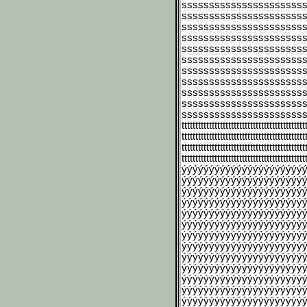
ssssssssssssssssssssss
ssssssssssssssssssssss
ssssssssssssssssssssss
ssssssssssssssssssssss
ssssssssssssssssssssss
ssssssssssssssssssssss
ssssssssssssssssssssss
ssssssssssssssssssssss
ssssssssssssssssssssss
ssssssssssssssssssssss
ssssssssssssssssssssssss
tttttttttttttttttttttttttttttt
ttttttttttttttt
tttttttttttttttttttttttttttttt
ttttttttttttttt
tttttttttttttttttttttttttttttt
ttttttttttttttt
tttttttttttttttttttttttttttttt
ttttttttttt
ýýýýýýýýýýýýýýýýýýýýýý
ýýýýýýýýýýýýýýýýýýýýýý
ýýýýýýýýýýýýýýýýýýýýýý
ýýýýýýýýýýýýýýýýýýýýýý
ýýýýýýýýýýýýýýýýýýýýýý
ýýýýýýýýýýýýýýýýýýýýýý
ýýýýýýýýýýýýýýýýýýýýýý
ýýýýýýýýýýýýýýýýýýýýýý
ýýýýýýýýýýýýýýýýýýýýýý
ýýýýýýýýýýýýýýýýýýýýýý
ýýýýýýýýýýýýýýýýýýýýýý
ýýýýýýýýýýýýýýýýýýýýýý
ýýýýýýýýýýýýýýýýýýýýýý