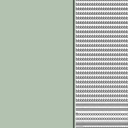
bbbbbbbbbbbbbbbbbbbbbb
bbbbbbbbbbbbbbbbbbbbbb
bbbbbbbbbbbbbbbbbbbbbb
bbbbbbbbbbbbbbbbbbbbbb
bbbbbbbbbbbbbbbbbbbbbb
bbbbbbbbbbbbbbbbbbbbbb
bbbbbbbbbbbbbbbbbbbbbb
bbbbbbbbbbbbbbbbbbbbbb
bbbbbbbbbbbbbbbbbbbbbb
bbbbbbbbbbbbbbbbbbbbbb
bbbbbbbbbbbbbbbbbbbbbb
bbbbbbbbbbbbbbbbbbbbbb
bbbbbbbbbbbbbbbbbbbbbb
bbbbbbbbbbbbbbbbbbbbbb
bbbbbbbbbbbbbbbbbbbbbb
bbbbbbbbbbbbbbbbbbbbbb
bbbbbbbbbbbbbbbbbbbbbb
bbbbbbbbbbbbbbbbbbbbbb
bbbbbbbbbbbbbbbbbbbbbb
bbbbbbbbbbbbbbbbbbbbbb
bbbbbbbbbbbbbbbbbbbbbb
bbbbbbbbbbbbbbbbbbbbbb
tttttttttttttttttttttttttttttt
ttttttttttttttt
tttttttttttttttttttttttttttttt
ttttttttttttttt
ttooooooooooooooooooooo
oooooooooooooooooooooo
jjjjjjjjjjjjjjjjjjjjjjjjjjjjjj
jjjjjjjjjjjjjjjjjjjjjjjjjjjjjj
j
jjjjjjjjjeeeeeeeeeeeeeeeeeee