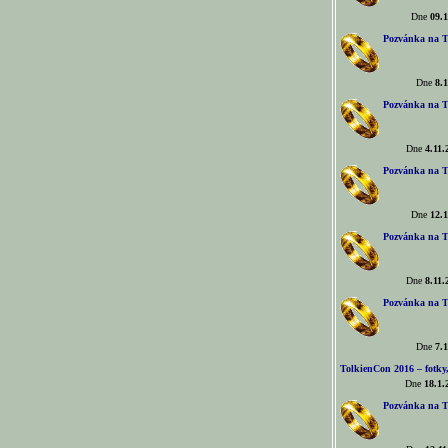
Dne
09.1
Pozvánka na T
Dne
8.1
Pozvánka na T
Dne
4.11.
Pozvánka na T
Dne
12.1
Pozvánka na T
Dne
8.11.
Pozvánka na T
Dne
7.1
TolkienCon 2016 – fotky, 
Dne
18.1.
Pozvánka na T