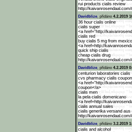
rui products cialis review
http://kaivanrosendaal.com
Davidblize
, přidáno
4.2.2019 1
36 hour cialis online
cialis super
<a href="http://kaivanrosend
cialis red
buy cialis 5 mg from mexico 
<a href=http://kaivanrosend
quick ship cialis
cheap cialis drug
http://kaivanrosendaal.com/
Davidblize
, přidáno
4.2.2019 0
centurion laboratories cialis
cvs pharmacy cialis coupon
<a href="http://kaivanrosend
coupon</a>
cialis men
la pela cialis domenicano
<a href=http://kaivanrosend
cialis annual sales
cialis generika versand aus
http://kaivanrosendaal.com/
Davidblize
, přidáno
3.2.2019 1
cialis and alcohol