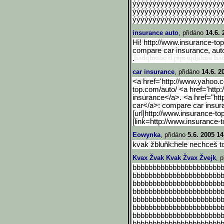
ýýýýýýýýýýýýýýýýýýýýýý
ýýýýýýýýýýýýýýýýýýýýýý
ýýýýýýýýýýýýýýýýýýýýýý
insurance auto
, přidáno
14.6. 
Hi! http://www.insurance-to
compare car insurance, auto
.
car insurance
, přidáno
14.6. 2
<a href='http://www.yahoo.
top.com/a
uto/ <a href='http
insurance</a>. <a href="htt
car</a>: compare car insura
[url]http://www.insurance-top
[link=http://www.insurance-t
Eowynka
, přidáno
5.6. 2005 14
kvak žbluňk:hele nechceš to 
Kvax Žvak Kvak Žvax Žvejk
, 
bbbbbbbbbbbbbbbbbbbbbb
bbbbbbbbbbbbbbbbbbbbbb
bbbbbbbbbbbbbbbbbbbbbb
bbbbbbbbbbbbbbbbbbbbbb
bbbbbbbbbbbbbbbbbbbbbb
bbbbbbbbbbbbbbbbbbbbbb
bbbbbbbbbbbbbbbbbbbbbb
bbbbbbbbbbbbbbbbbbbbbb