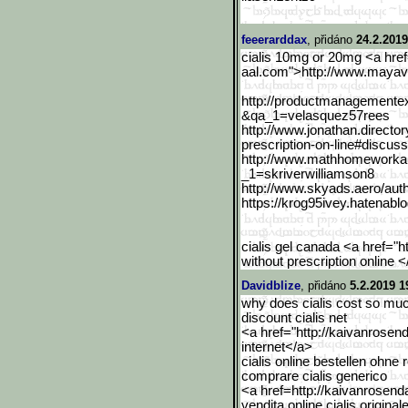
feeerarddax
, přidáno
24.2.2019
cialis 10mg or 20mg <a hr
aal.com">http://www.maya
http://productmanagemente
&qa_1=velasquez57rees
http://www.jonathan.direc
tor
prescription-on-l
ine#discuss
http://www.mathhomeworka
_1=skriverwilliamson8
http://www.skyads.aero/au
t
https://krog95ivey.hatena
bl
cialis gel canada <a href=
without prescription online 
Davidblize
, přidáno
5.2.2019 1
why does cialis cost so mu
discount cialis net
<a href="http://kaivanrosend
internet</a>
cialis online bestellen ohne 
comprare cialis generico
<a href=http://kaivanrosend
vendita online cialis original