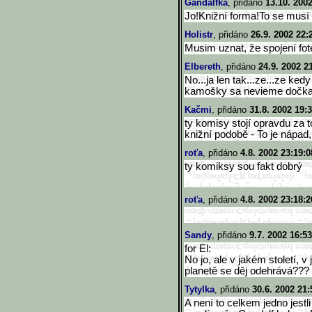
Gandalfka
, přidáno
13.10. 2002
Jo!Knižní forma!To se musí u
Holistr
, přidáno
26.9. 2002 22:
Musim uznat, že spojení fote
Elbereth
, přidáno
24.9. 2002 2
No...ja len tak...ze...ze ke
kamošky sa nevieme dočk
Kačmi
, přidáno
31.8. 2002 19:
ty komisy stojí opravdu za 
knižní podobě - To je nápad, 
roťa
, přidáno
4.8. 2002 23:19:0
ty komiksy sou fakt dobrý
roťa
, přidáno
4.8. 2002 23:18:2
Sandy
, přidáno
9.7. 2002 16:53
for El:
No jo, ale v jakém století, 
planetě se děj odehrává??? T
Tytylka
, přidáno
30.6. 2002 21:
A není to celkem jedno jestli