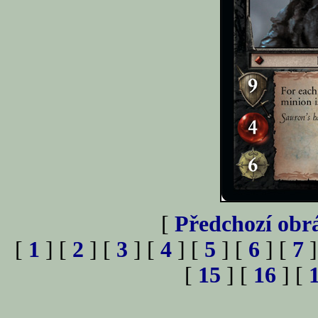
[
Předchozí obr
[
1
] [
2
] [
3
] [
4
] [
5
] [
6
] [
7
]
[
15
] [
16
] [