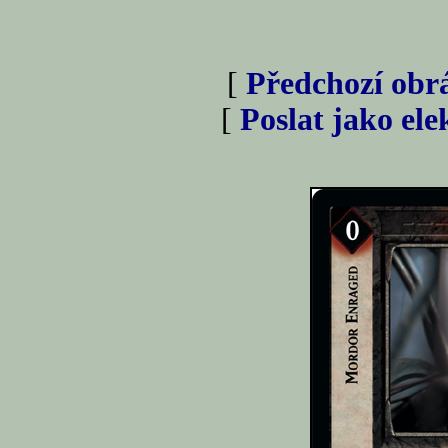
[
Předchozí obr
[
Poslat jako el