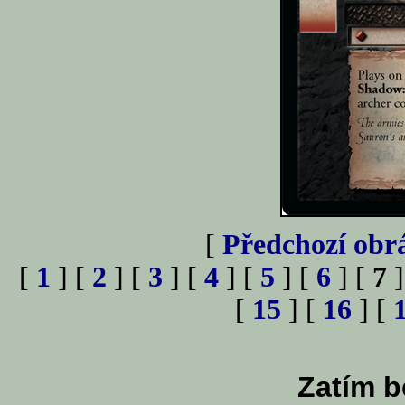
[
Předchozí obr
[
1
] [
2
] [
3
] [
4
] [
5
] [
6
] [
7
]
[
15
] [
16
] [
Zatím b