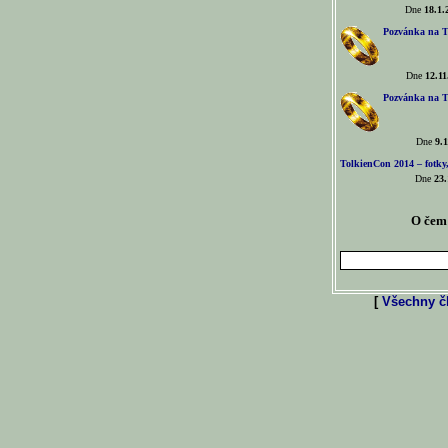
Dne
18.1.
Pozvánka na T
Dne
12.11
Pozvánka na T
Dne
9.1
TolkienCon 2014 – fotky,
Dne
23.
O čem 
[
Všechny čl