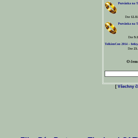
Pozvánka na T
Dne
12.11
Pozvánka na T
Dne
9.1
TolkienCon 2014 – fotky,
Dne
23.
O čem 
[
Všechny čl