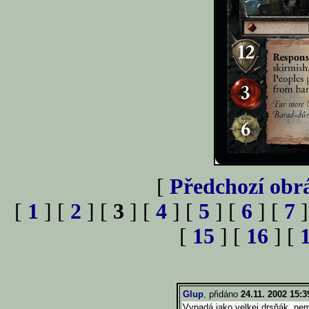
[
Předchozí obr
[
1
] [
2
] [
3
] [
4
] [
5
] [
6
] [
7
]
[
15
] [
16
] [
Glup
, přidáno
24.11. 2002 15:3
Vypadá jako velkej drsňák, nem