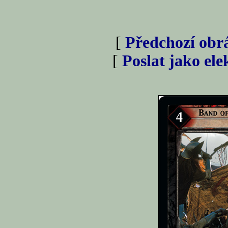
[
Předchozí obr
[
Poslat jako el