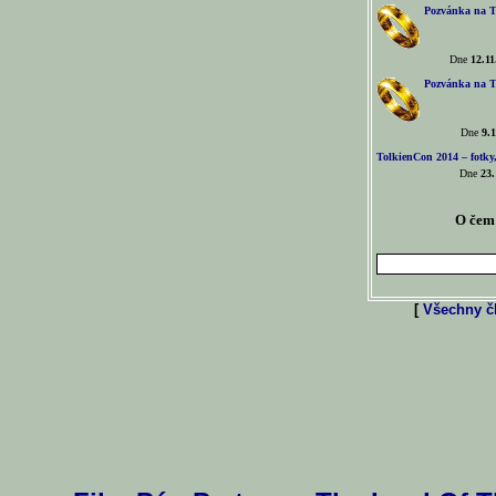
Pozvánka na T
Dne
12.11
Pozvánka na T
Dne
9.1
TolkienCon 2014 – fotky,
Dne
23.
O čem 
[
Všechny čl