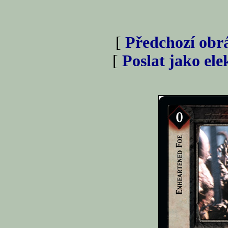
[
Předchozí obr
[
Poslat jako el