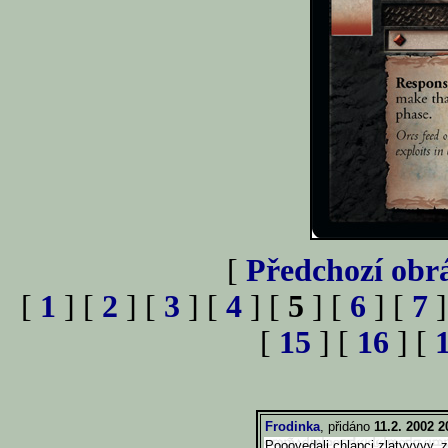
[
Předchozí obr
[
1
] [
2
] [
3
] [
4
] [
5
] [
6
] [
7
]
[
15
] [
16
] [
Frodinka
, přidáno
11.2. 2002 2
Pooovedali chlapci zlatyyyyy, z