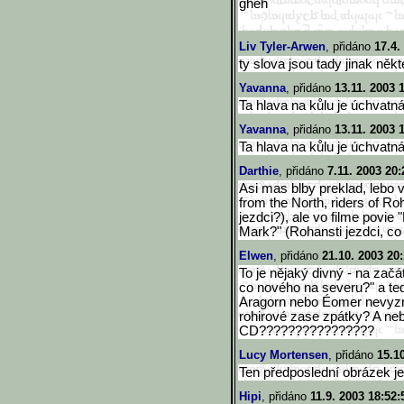
gheh
Liv Tyler-Arwen
, přidáno
17.4.
ty slova jsou tady jinak někte
Yavanna
, přidáno
13.11. 2003 
Ta hlava na kůlu je úchvatná
Yavanna
, přidáno
13.11. 2003 
Ta hlava na kůlu je úchvatn
Darthie
, přidáno
7.11. 2003 20:
Asi mas blby preklad, lebo 
from the North, riders of R
jezdci?), ale vo filme povie
Mark?" (Rohansti jezdci, c
Elwen
, přidáno
21.10. 2003 20
To je nějaký divný - na začá
co nového na severu?" a te
Aragorn nebo Éomer nevyzn
rohirové zase zpátky? A ne
CD????????????????
Lucy Mortensen
, přidáno
15.1
Ten předposlední obrázek je f
Hipi
, přidáno
11.9. 2003 18:52: