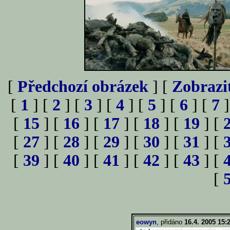
[
Předchozí obrázek
] [
Zobrazi
[
1
] [
2
] [
3
] [
4
] [
5
] [
6
] [
7
]
[
15
] [
16
] [
17
] [
18
] [
19
] [
[
27
] [
28
] [
29
] [
30
] [
31
] [
[
39
] [
40
] [
41
] [
42
] [
43
] [
[
eowyn
, přidáno
16.4. 2005 15: