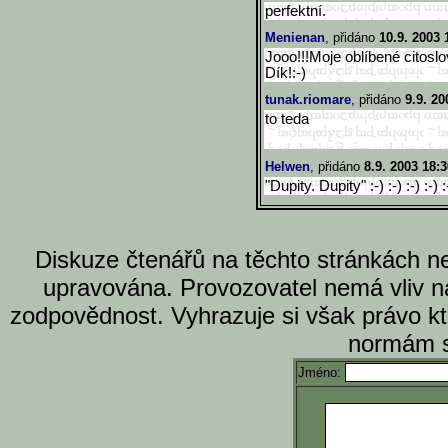
perfektní.
Menienan
, přidáno
10.9. 2003 
Jooo!!!Moje oblíbené citoslo
Dík!:-)
tunak.riomare
, přidáno
9.9. 20
to teda
Helwen
, přidáno
8.9. 2003 18:3
"Dupity. Dupity" :-) :-) :-) :-) :
Diskuze čtenářů na těchto stránkách n
upravována. Provozovatel nemá vliv n
zodpovědnost. Vyhrazuje si však právo k
normám s
Jméno: