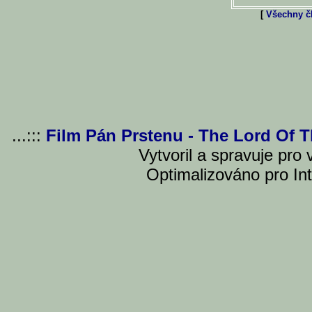
[
Všechny čl
...:::
Film Pán Prstenu - The Lord Of 
Vytvoril a spravuje pro
Optimalizováno pro Int