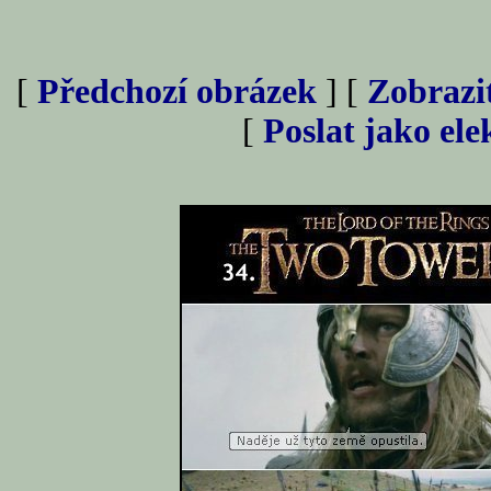
[
Předchozí obrázek
] [
Zobrazi
[
Poslat jako el