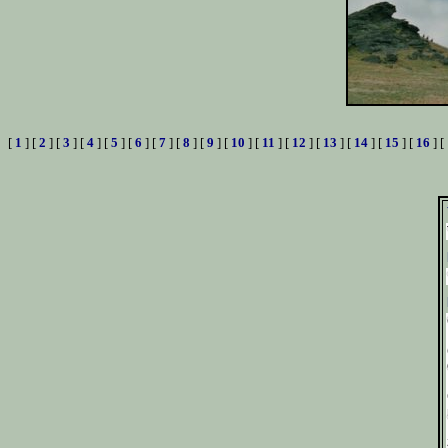
[
1
] [
2
] [
3
] [
4
] [
5
] [
6
] [
7
] [
8
] [
9
] [
10
] [
11
] [
12
] [
13
] [
14
] [
15
] [
16
] [