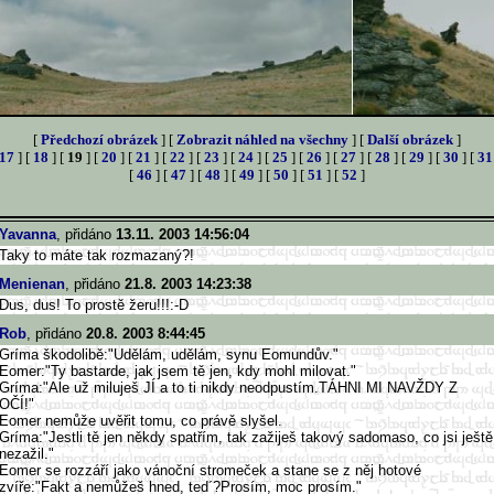
[
Předchozí obrázek
] [
Zobrazit náhled na všechny
] [
Další obrázek
]
17
] [
18
] [
19
] [
20
] [
21
] [
22
] [
23
] [
24
] [
25
] [
26
] [
27
] [
28
] [
29
] [
30
] [
31
[
46
] [
47
] [
48
] [
49
] [
50
] [
51
] [
52
]
Yavanna
, přidáno
13.11. 2003 14:56:04
Taky to máte tak rozmazaný?!
Menienan
, přidáno
21.8. 2003 14:23:38
Dus, dus! To prostě žeru!!!:-D
Rob
, přidáno
20.8. 2003 8:44:45
Gríma škodolibě:"Udělám, udělám, synu Eomundův."
Eomer:"Ty bastarde, jak jsem tě jen, kdy mohl milovat."
Gríma:"Ale už miluješ JÍ a to ti nikdy neodpustím.TÁHNI MI NAVŽDY Z
OČÍ!"
Eomer nemůže uvěřit tomu, co právě slyšel.
Gríma:"Jestli tě jen někdy spatřím, tak zažiješ takový sadomaso, co jsi ještě
nezažil."
Eomer se rozzáří jako vánoční stromeček a stane se z něj hotové
zvíře:"Fakt a nemůžeš hned, ted´?Prosím, moc prosím."