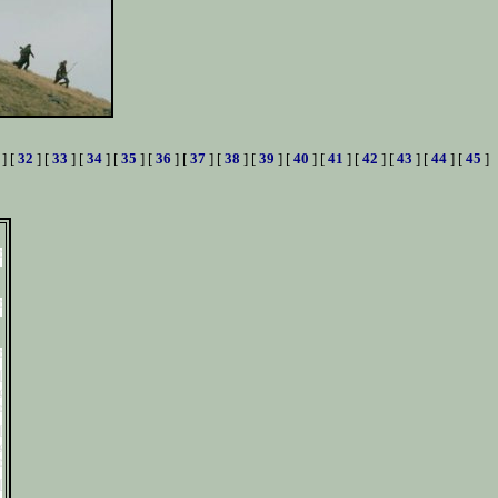
] [
32
] [
33
] [
34
] [
35
] [
36
] [
37
] [
38
] [
39
] [
40
] [
41
] [
42
] [
43
] [
44
] [
45
]