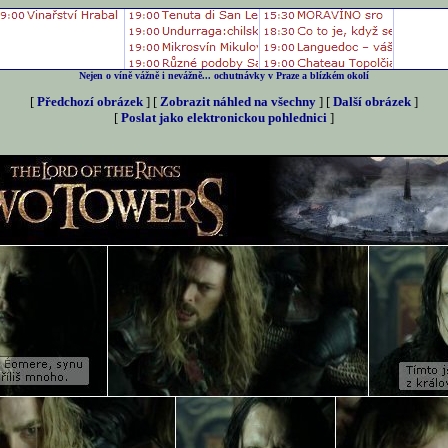
Nejen o víně vážně i nevážně... ochutnávky v Praze a blízkém okolí
[
Předchozí obrázek
] [
Zobrazit náhled na všechny
] [
Další obrázek
]
[
Poslat jako elektronickou pohlednici
]