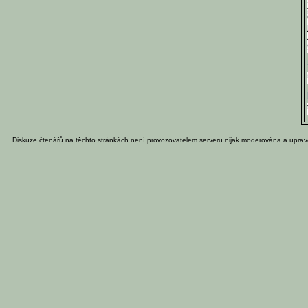
Diskuze čtenářů na těchto stránkách není provozovatelem serveru nijak moderována a uprav