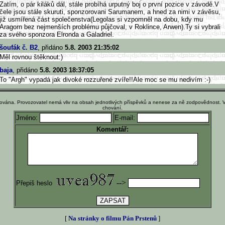
Zatím, o pár kiláků dál, stále probíhá urputný boj o první pozice v závodě.V
čele jsou stále skuruti, sponzorovani Sarumanem, a hned za nimi v závěsu,
již usmířená část společenstva(Legolas si vzpomněl na dobu, kdy mu
Aragorn bez nejmenších problému půjčoval, v Roklince, Arwen).Ty si vybrali
za svého sponzora Elronda a Galadriel.
šoufák č. B2
, přidáno
5.8. 2003 21:35:02
Měl rovnou štěknout:)
baja
, přidáno
5.8. 2003 18:37:05
To "Argh" vypadá jak divoké rozzuřené zvíře!!Ale moc se mu nedivím :-)
ována. Provozovatel nemá vliv na obsah jednotlivých příspěvků a nenese za ně zodpovědnost. 
chování.
Jméno:
E-mail:
Komentář:
-->
Přepiš heslo
[
Na stránky o filmu Pán Prstenů
]