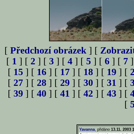
[
Předchozí obrázek
] [
Zobrazi
[
1
] [
2
] [
3
] [
4
] [
5
] [
6
] [
7
]
[
15
] [
16
] [
17
] [
18
] [
19
] [
[
27
] [
28
] [
29
] [
30
] [
31
] [
[
39
] [
40
] [
41
] [
42
] [
43
] [
[
Yavanna
, přidáno
13.11. 2003 