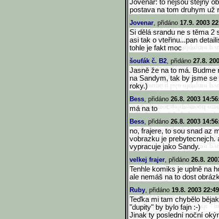
Jovenar: to nejsou stejný ob
postava na tom druhym už n
Jovenar
, přidáno
17.9. 2003 22
Si dělá srandu ne s těma 2
asi tak o vteřinu...pan detaili
tohle je fakt moc
šoufák č. B2
, přidáno
27.8. 20
Jasně že na to má. Budme rá
na Sandym, tak by jsme se k
roky.)
Bess
, přidáno
26.8. 2003 14:56
má na to
Bess
, přidáno
26.8. 2003 14:56
no, frajere, to sou snad az m
vobrazku je prebytecnejch. 
vypracuje jako Sandy.
velkej frajer
, přidáno
26.8. 200
Tenhle komiks je uplně na 
ale nemáš na to dost obrázk
Ruby
, přidáno
19.8. 2003 22:49
Teďka mi tam chybělo bějaké 
"dupity" by bylo fajn :-)
Jinak ty poslední noční oký