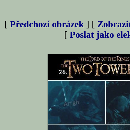
[
Předchozí obrázek
] [
Zobrazi
[
Poslat jako el