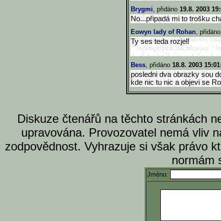
Brygmi
, přidáno
19.8. 2003 19
No...připadá mi to trošku ch
Eowyn lady of Rohan
, přidán
Ty ses teda rozjel!
Bess
, přidáno
18.8. 2003 15:01
posledni dva obrazky sou do
kde nic tu nic a objevi se Ro
Diskuze čtenářů na těchto stránkách n
upravována. Provozovatel nemá vliv n
zodpovědnost. Vyhrazuje si však právo k
normám s
Jméno: