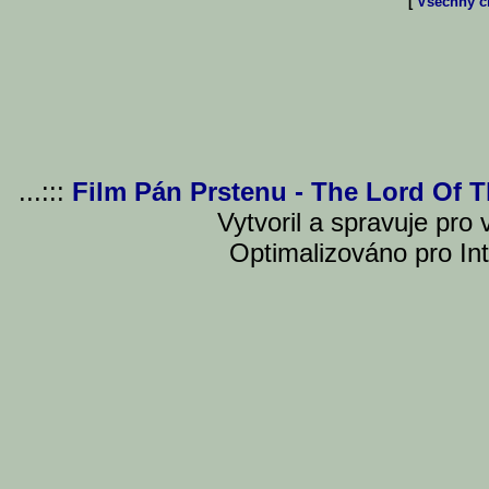
[
Všechny čl
...:::
Film Pán Prstenu - The Lord Of 
Vytvoril a spravuje pro
Optimalizováno pro Int