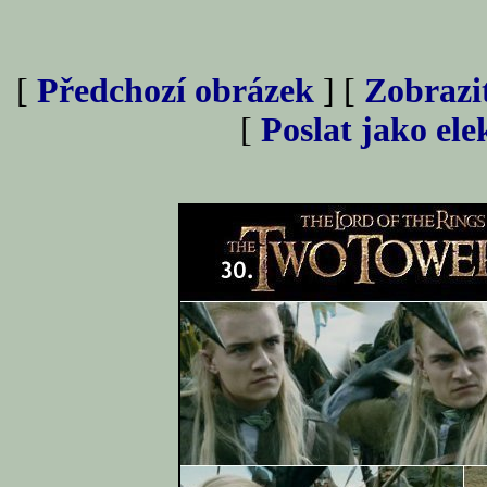
[
Předchozí obrázek
] [
Zobrazi
[
Poslat jako el