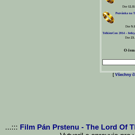
Dne
12.11
Pozvánka na T
Dne
9.1
TolkienCon 2014 – fotky,
Dne
23.
O čem 
[
Všechny čl
...:::
Film Pán Prstenu - The Lord Of 