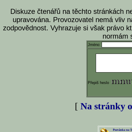
Diskuze čtenářů na těchto stránkách n
upravována. Provozovatel nemá vliv n
zodpovědnost. Vyhrazuje si však právo k
normám s
Jméno:
Přepiš heslo
[
Na stránky o
Pozvánka na T