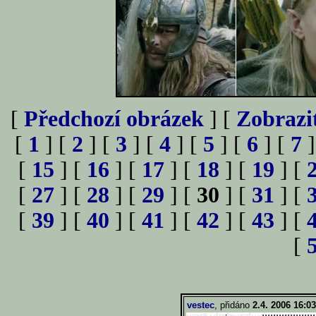
[
Předchozí obrázek
] [
Zobrazi
[
1
] [
2
] [
3
] [
4
] [
5
] [
6
] [
7
]
[
15
] [
16
] [
17
] [
18
] [
19
] [
[
27
] [
28
] [
29
] [
30
] [
31
] [
[
39
] [
40
] [
41
] [
42
] [
43
] [
[
vestec
, přidáno
2.4. 2006 16:03