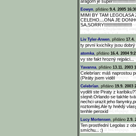
aragorn je super!!!!!!!!!!!!!!!!!!!!
Eowyn
, přidáno
9.4. 2005 16:3
MIMI BY TAM LEGOLASA
CELEHO....ONA JE DONHO
SA,SORRY!!!!!!!!!!!!!!!!!!!!!!
!
Liv Tyler-Arwen
, přidáno
17.4.
ty první kxichíky jsou dobrý
atomka
, přidáno
16.4. 2004 9:2
vy ste fakt hrozný rejpáci...
Yavanna
, přidáno
13.11. 2003 
Celebrían: máš naprostou pr
(Piráty jsem viděl
Celebrían
, přidáno
19.9. 2003 
vyděli ste Piraty z karibiku?
stejně.Orlando se takhle t
nechci urazit jeho fanynky,pr
roztomilej.Ale ty hnědý vla
tenhle peroxid
Lucy Mortensen
, přidáno
2.9. 
Ten prostřední Legolas z ob
smíchu... :)