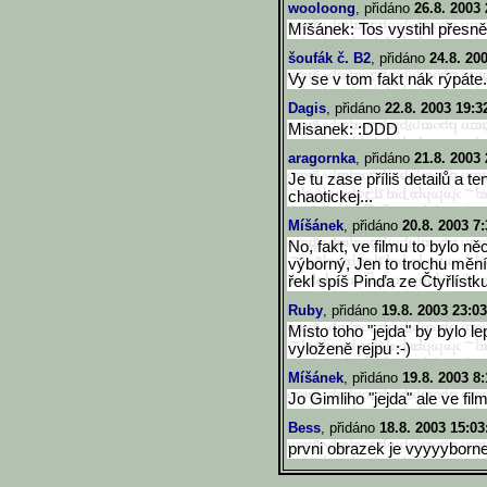
wooloong
, přidáno
26.8. 2003 
Míšánek: Tos vystihl přesně
šoufák č. B2
, přidáno
24.8. 20
Vy se v tom fakt nák rýpáte..
Dagis
, přidáno
22.8. 2003 19:3
Misanek: :DDD
aragornka
, přidáno
21.8. 2003 
Je tu zase příliš detailů a te
chaotickej...
Míšánek
, přidáno
20.8. 2003 7:
No, fakt, ve filmu to bylo něc
výborný, Jen to trochu mění 
řekl spíš Pinďa ze Čtyřlíst
Ruby
, přidáno
19.8. 2003 23:03
Místo toho "jejda" by bylo le
vyloženě rejpu :-)
Míšánek
, přidáno
19.8. 2003 8:
Jo Gimliho "jejda" ale ve film
Bess
, přidáno
18.8. 2003 15:03
prvni obrazek je vyyyybornej